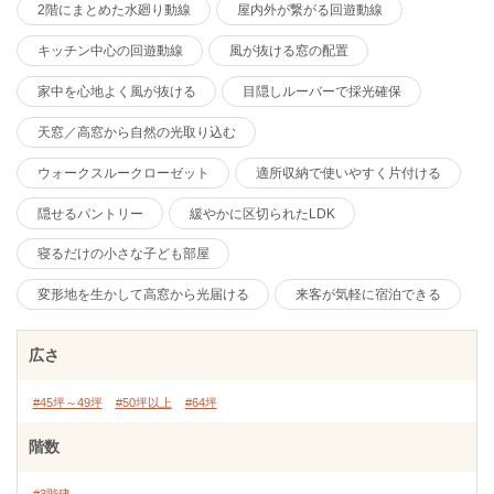
2階にまとめた水廻り動線
屋内外が繋がる回遊動線
キッチン中心の回遊動線
風が抜ける窓の配置
家中を心地よく風が抜ける
目隠しルーバーで採光確保
天窓／高窓から自然の光取り込む
ウォークスルークローゼット
適所収納で使いやすく片付ける
隠せるパントリー
緩やかに区切られたLDK
寝るだけの小さな子ども部屋
変形地を生かして高窓から光届ける
来客が気軽に宿泊できる
広さ
#45坪～49坪
#50坪以上
#64坪
階数