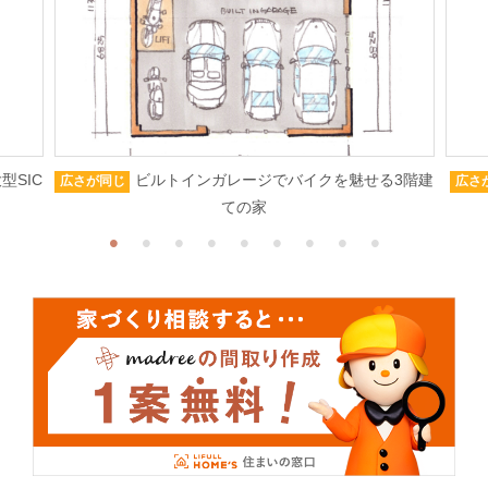
型SIC
ビルトインガレージでバイクを魅せる3階建
広さが同じ
広さ
ての家