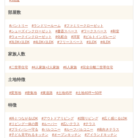
#3階建
部屋数
#パントリー
#ランドリールーム
#ファミリークローゼット
#シューズインクローゼット
#書斎スペース
#ワークスペース
#和室
#ウォークインクローゼット
#化粧台
#洋室
#ビルトインガレージ
#3LDK+1LDK
#4LDK+1LDK
#フリースペース
#1LDK
#4LDK
家族人数
#二世帯住宅
#4人家族+2人家族
#6人家族
#完全分離二世帯住宅
土地特徴
#変形地
#密集地
#東道路
#土地45坪
#土地40坪〜50坪
特徴
#外とつながるLDK
#アウトドアリビング
#2階リビング
#広く感じるLDK
#リビング一体の畳
#ルーバー
#広いテラス
#テラス
#プライバシー守る
#バルコニー
#ルーフバルコニー
#南向きテラス
#子ども見守れるキッチン
#オープンキッチン
#アイランドキッチン