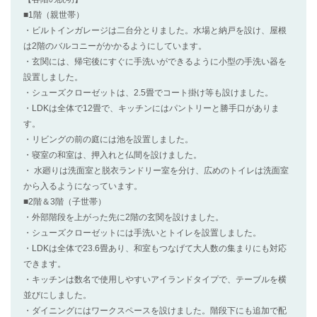
■1階（親世帯）
・ビルトインガレージは二台分とりました。水場と納戸を設け、屋根
は2階のバルコニーがかかるようにしています。
・玄関には、帰宅後にすぐに手洗いができるように小型の手洗い器を
設置しました。
・シューズクローゼットは、2.5畳でコート掛け等も設けました。
・LDKは全体で12畳で、キッチンにはパントリーと勝手口がありま
す。
・リビングの前の庭には池を設置しました。
・寝室の和室は、押入れと仏間を設けました。
・ 水廻りは洗面室と脱衣ランドリー室を分け、広めのトイレは洗面室
から入るようになっています。
■2階＆3階（子世帯）
・外部階段を上がった先に2階の玄関を設けました。
・シューズクローゼットには手洗いとトイレを設置しました。
・LDKは全体で23.6畳あり、和室もつなげて大人数の集まりにも対応
できます。
・キッチンは数名で使用しやすいアイランドタイプで、テーブルを横
並びにしました。
・ダイニングにはワークスペースを設けました。階段下にも追加で配