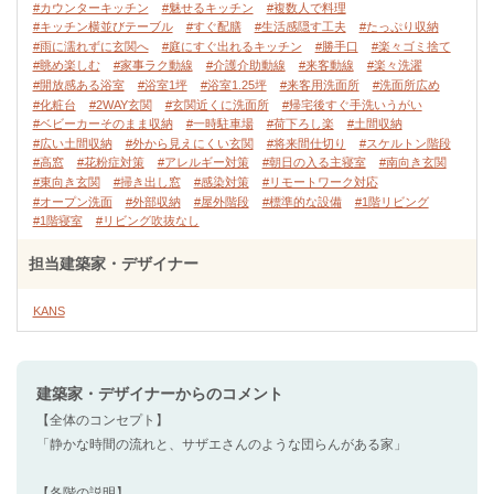
#カウンターキッチン
#魅せるキッチン
#複数人で料理
#キッチン横並びテーブル
#すぐ配膳
#生活感隠す工夫
#たっぷり収納
#雨に濡れずに玄関へ
#庭にすぐ出れるキッチン
#勝手口
#楽々ゴミ捨て
#眺め楽しむ
#家事ラク動線
#介護介助動線
#来客動線
#楽々洗濯
#開放感ある浴室
#浴室1坪
#浴室1.25坪
#来客用洗面所
#洗面所広め
#化粧台
#2WAY玄関
#玄関近くに洗面所
#帰宅後すぐ手洗いうがい
#ベビーカーそのまま収納
#一時駐車場
#荷下ろし楽
#土間収納
#広い土間収納
#外から見えにくい玄関
#将来間仕切り
#スケルトン階段
#高窓
#花粉症対策
#アレルギー対策
#朝日の入る主寝室
#南向き玄関
#東向き玄関
#掃き出し窓
#感染対策
#リモートワーク対応
#オープン洗面
#外部収納
#屋外階段
#標準的な設備
#1階リビング
#1階寝室
#リビング吹抜なし
担当建築家・デザイナー
KANS
建築家・デザイナー
からのコメント
【全体のコンセプト】
「静かな時間の流れと、サザエさんのような団らんがある家」
【各階の説明】