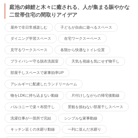
庭池の錦鯉と木々に癒される、人が集まる賑やかな
二世帯住宅の間取りアイデア
屋外で非日常感楽しむ
子どもが自由に遊べるスペース
ダイニング学習スペース
在宅ワークスーペース
見守るワークスペース
各階から快適なトイレ位置
プライバシー守る脱衣洗面室
天気も視線も気にせず物干し
部屋干しスペースで家事効率UP
アレルギーに配慮したランドリールーム
物をLDKに持ち込まない動線
片付けしながらの帰宅後動線
バルコニーで楽々布団干し
景観を損ねない部屋干しスペース
洗濯仕事が一箇所で完結
シンプルな家事動線
キッチン近くの水廻り動線
一列に並んだ水廻り