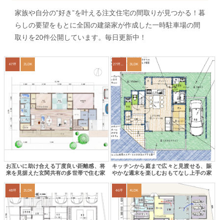
家族や自分の”好き”を叶える注文住宅の間取りが見つかる！暮
らしの要望をもとに全国の建築家が作成した一時駐車場の間
取りを20件公開しています。毎日更新中！
47坪
2LDK
27坪〜30坪
3LDK
お互いに助け合える丁度良い距離感、将
キッチンから庭まで広々と見渡せる、賑
来を見据えた玄関共有の多世帯で住む家
やかな週末を楽しむおもてなし上手の家
48坪
2LDK
46坪
4LDK