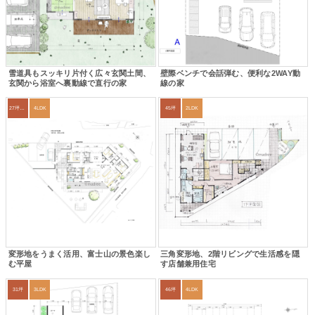
雪道具もスッキリ片付く広々玄関土間、
壁際ベンチで会話弾む、便利な2WAY動
玄関から浴室へ裏動線で直行の家
線の家
27坪〜30坪
4LDK
45坪
2LDK
変形地をうまく活用、富士山の景色楽し
三角変形地、2階リビングで生活感を隠
む平屋
す店舗兼用住宅
31坪
3LDK
46坪
4LDK