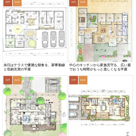
38坪
4LDK
45坪
4LDK
休日はテラスで優雅な朝食を、家事動線
中心のキッチンから家族見守る、広い庭
と収納充実の平屋
でおうち時間がもっと楽しくなる平屋
36坪
2LDK
37坪
4LDK