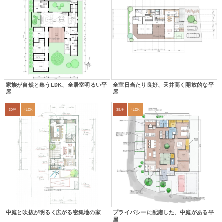
家族が自然と集うLDK、全居室明るい平
全室日当たり良好、天井高く開放的な平
屋
屋
30坪
4LDK
39坪
4LDK
中庭と吹抜が明るく広がる密集地の家
プライバシーに配慮した、中庭がある平
屋