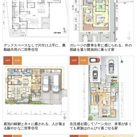
デッドスペースなしで片付け上手に、裏
ガレージの愛車を常に感じられる、外の
動線共用の二世帯住宅
視線を遮り開放的に暮らす家
64坪
1LDK
59坪
4LDK
庭池の錦鯉と木々に癒される、人が集ま
生活感を隠してゾーン分け、来客が多く
る賑やかな二世帯住宅
ても家族はのんびり過ごせる家