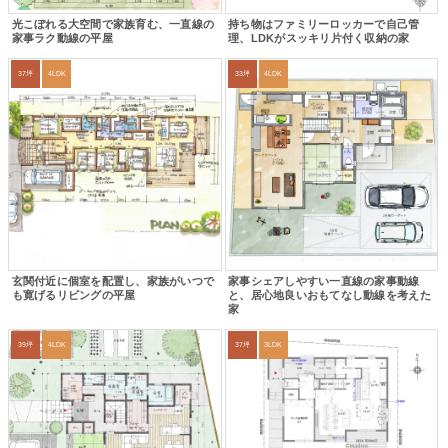
光こぼれる大空間で家族育む、一直線の
持ち物はファミリーロッカーで自己管
家事ラク動線の平屋
理、LDKがスッキリ片付く収納の家
37坪
4LDK
33坪
4LDK
玄関付近に個室を配置し、家族がいつで
家事シェアしやすい一直線の家事動線
も寛げるリビングの平屋
と、居心地良いおもてなし動線を考えた
家
39坪
4LDK
37坪
3LDK