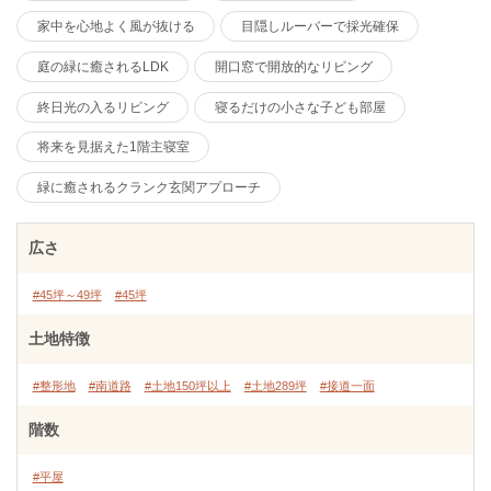
家中を心地よく風が抜ける
目隠しルーバーで採光確保
庭の緑に癒されるLDK
開口窓で開放的なリビング
終日光の入るリビング
寝るだけの小さな子ども部屋
将来を見据えた1階主寝室
緑に癒されるクランク玄関アプローチ
広さ
#45坪～49坪
#45坪
土地特徴
#整形地
#南道路
#土地150坪以上
#土地289坪
#接道一面
階数
#平屋