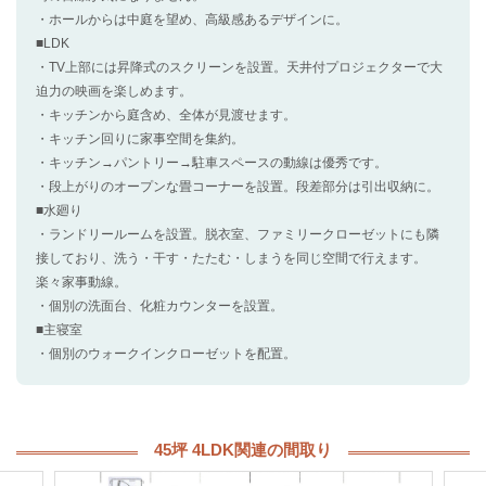
・ホールからは中庭を望め、高級感あるデザインに。
■LDK
・TV上部には昇降式のスクリーンを設置。天井付プロジェクターで大
迫力の映画を楽しめます。
・キッチンから庭含め、全体が見渡せます。
・キッチン回りに家事空間を集約。
・キッチン→パントリー→駐車スペースの動線は優秀です。
・段上がりのオープンな畳コーナーを設置。段差部分は引出収納に。
■水廻り
・ランドリールームを設置。脱衣室、ファミリークローゼットにも隣
接しており、洗う・干す・たたむ・しまうを同じ空間で行えます。
楽々家事動線。
・個別の洗面台、化粧カウンターを設置。
■主寝室
・個別のウォークインクローゼットを配置。
45坪 4LDK関連の間取り