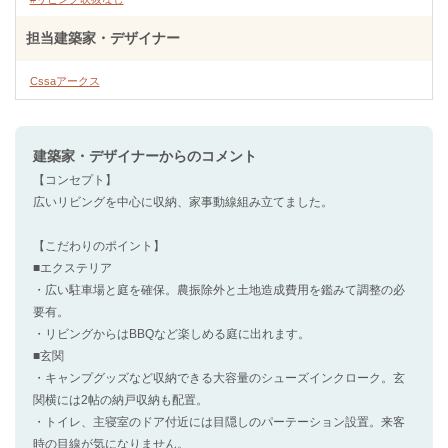
担当建築家・デザイナー
Cssaアークス
建築家・デザイナー
からのコメント
【コンセプト】
広いリビングを中心に収納、家事動線組み立てました。
【こだわりのポイント】
■エクステリア
・広い駐車場と庭を確保。農振除外と土地造成費用を鑑みて調整の必
要有。
・リビングからはBBQなど楽しめる庭に出れます。
■玄関
・キャンプグッズなど収納できる大容量のシューズインクローク。玄
関横には2帖の納戸収納も配置。
・トイレ、主寝室のドア付近には目隠しのパーテーション設置。来客
時の目線が気になりません。