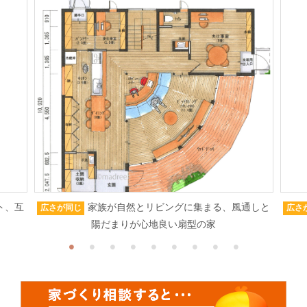
ト、互
家族が自然とリビングに集まる、風通しと
広さが同じ
広さ
陽だまりが心地良い扇型の家