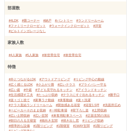
部屋数
#4LDK
#畳コーナー
#納戸
#パントリー
#ランドリールーム
#ファミリークローゼット
#ウォークインクローゼット
#洋室
#ビルトインガレージなし
家族人数
#4人家族
#5人家族
#単世帯住宅
#単世帯住宅
特徴
#外とつながるLDK
#アウトドアリビング
#リビング中心の動線
#広く感じるLDK
#小上がり畳
#広いテラス
#プライバシー守る
#広い庭
#中庭
#子ども見守れるキッチン
#アイランドキッチン
#生活感隠す工夫
#たっぷり収納
#テラスにすぐ出れるキッチン
#勝手口
#楽々ゴミ捨て
#家事ラク動線
#来客動線
#楽々洗濯
#テラス直結ランドリールーム
#開放感ある浴室
#浴室1.5坪
#洗面所広め
#ベビーカーそのまま収納
#一時駐車場
#荷下ろし楽
#土間収納
#広い土間収納
#広い玄関
#来客用駐車スペース
#正面玄関の演出
#朝日の入る主寝室
#南向き玄関
#掃き出し窓
#リビング収納
#標準的な設備
#1階リビング
#1階寝室
#1WAY玄関
#1階リビング
#リビング吹抜なし