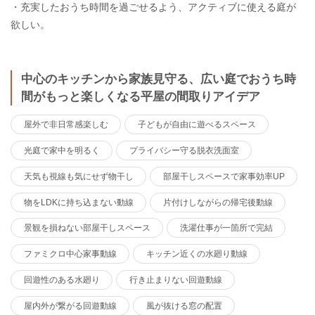
・充実したおうち時間を過ごせるよう、アクティブに使える庭が
欲しい。
中心のキッチンから家族見守る、広い庭でおうち時
間がもっと楽しくなる平屋の間取りアイデア
屋外で非日常感楽しむ
子どもが自由に遊べるスペース
光庭で家中を明るく
プライバシー守る脱衣洗面室
天気も視線も気にせず物干し
部屋干しスペースで家事効率UP
物をLDKに持ち込まない動線
片付けしながらの帰宅後動線
景観を損ねない部屋干しスペース
洗濯仕事が一箇所で完結
ファミクロ中心家事動線
キッチン近くの水廻り動線
回遊性のある水廻り
行き止まりない回遊動線
屋内外が繋がる回遊動線
風が抜ける窓の配置