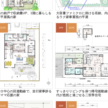
の納戸で収納量UP、1階に暮らしを
大容量ファミクロに掛ける収納、内
た平屋風の家
るラク家事重視の平屋
2LDK
34坪
4LDK
クロ中心の回遊動線で、並行家事捗る
すっきりリビングを保つ帰宅後動線
ペママ応援の家
代が悠然と過ごせる二世帯住宅
3LDK
30坪
2LDK