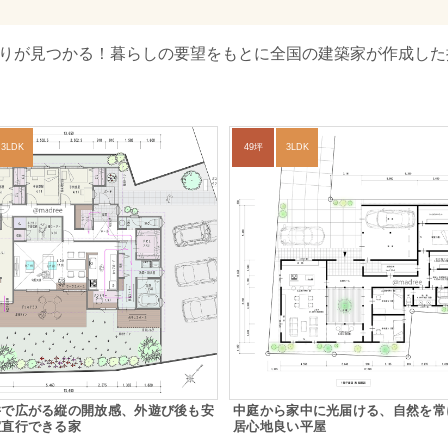
取りが見つかる！暮らしの要望をもとに全国の建築家が作成した
3LDK
49坪
3LDK
井で広がる縦の開放感、外遊び後も安
中庭から家中に光届ける、自然を常
室直行できる家
居心地良い平屋