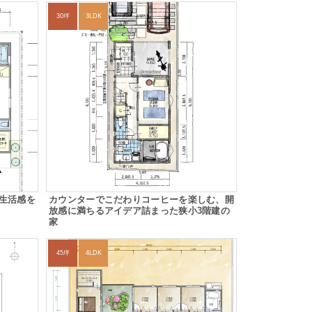
30坪
3LDK
生活感を
カウンターでこだわりコーヒーを楽しむ、開
放感に満ちるアイデア詰まった狭小3階建の
家
45坪
4LDK