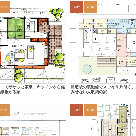
2LDK
48坪
4LDK
ートでササっと家事、キッチンから無
帰宅後の裏動線でスッキリ片付く、
動線繋がる家
みせない大収納の家
2LDK
70坪
4LDK