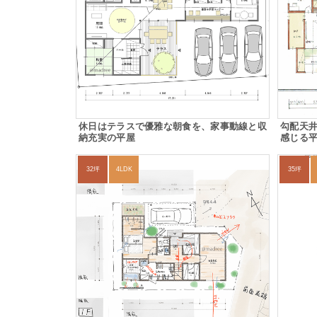
休日はテラスで優雅な朝食を、家事動線と収
勾配天井
納充実の平屋
感じる
32坪
4LDK
35坪