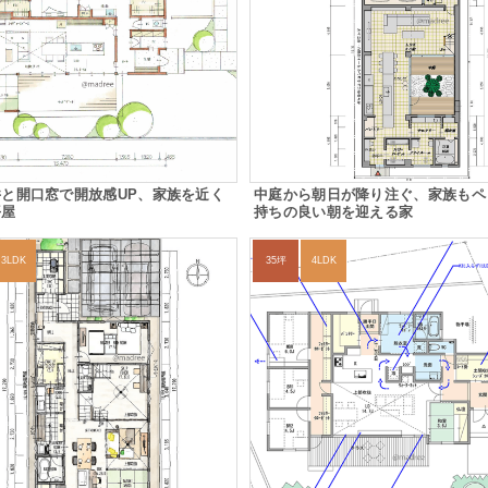
と開口窓で開放感UP、家族を近く
中庭から朝日が降り注ぐ、家族もペ
平屋
持ちの良い朝を迎える家
3LDK
35坪
4LDK