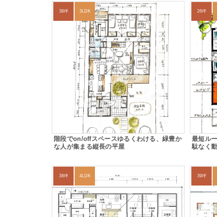
38坪
3LDK
26坪
階段でon/offスペースゆるくわける、緑豊か
最短ル
な人が集まる縦長の平屋
駄なく
38坪
4LDK
39坪