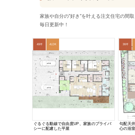
家族や自分の”好き”を叶える注文住宅の間
毎日更新中！
49坪
4LDK
36坪
ぐるぐる動線で自由度UP、家族のプライバ
勾配天
シーに配慮した平屋
心の浴