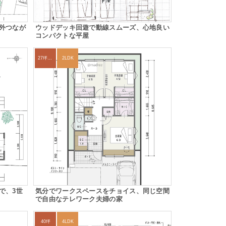
外つなが
ウッドデッキ回遊で動線スムーズ、心地良い
コンパクトな平屋
27坪〜30坪
2LDK
で、3世
気分でワークスペースをチョイス、同じ空間
で自由なテレワーク夫婦の家
40坪
4LDK