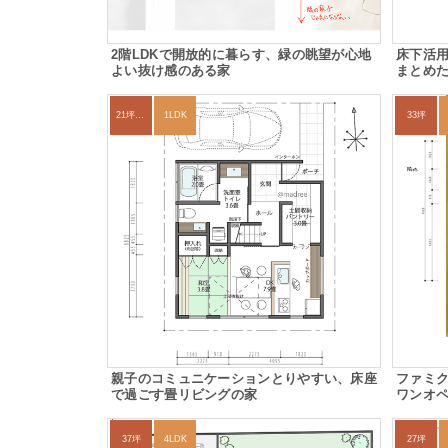
2階LDKで開放的に暮らす、緑の眺望が心地
床下活用
よい抜け感のある家
まとめ
21坪〜24坪
1LDK
33坪
親子のコミュニケーションとりやすい、床座
ファミ
で過ごす畳リビングの家
ワンオ
37坪
4LDK
27坪