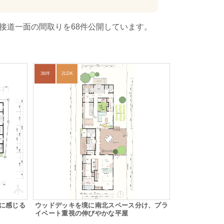
接道一面の間取りを68件公開しています。
36坪
2LDK
に感じる
ウッドデッキを境に南北スペース分け、プラ
イベート重視の伸びやかな平屋