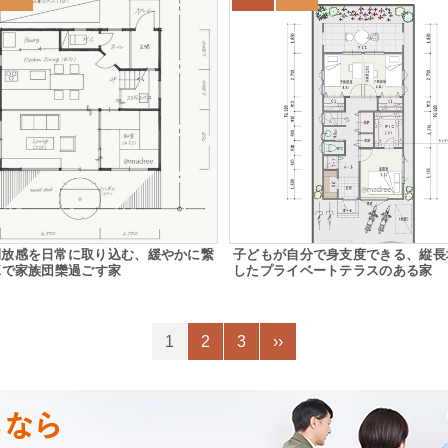
開放感を日常に取り込む、緩やかに繋
子どもが自分で身支度できる、縦長
Kで家族団欒過ごす家
したプライベートテラスのある家
1
2
3
››