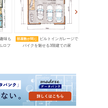
趣味も
ビルトインガレージで
部屋数が同じ
家族人数が同じ
ムロフ
バイクを魅せる3階建ての家
ろいろなもの
高