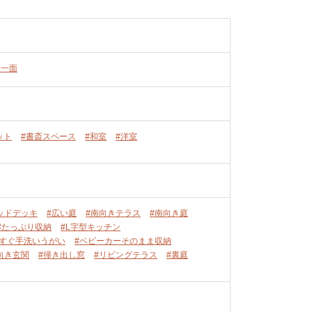
道一面
ット
#書斎スペース
#和室
#洋室
ッドデッキ
#広い庭
#南向きテラス
#南向き庭
#たっぷり収納
#L字型キッチン
後すぐ手洗いうがい
#ベビーカーそのまま収納
向き玄関
#掃き出し窓
#リビングテラス
#裏庭