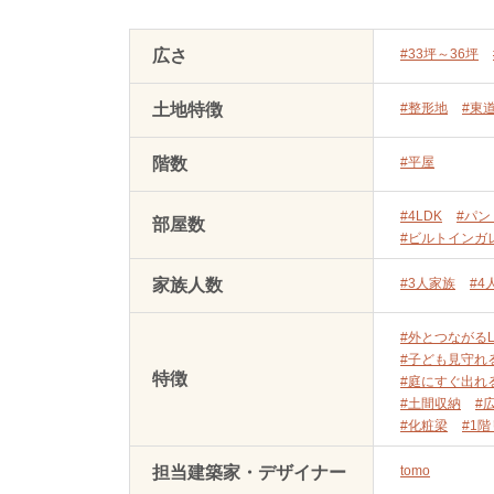
広さ
#33坪～36坪
土地特徴
#整形地
#東
階数
#平屋
#4LDK
#パン
部屋数
#ビルトインガ
家族人数
#3人家族
#4
#外とつながるL
#子ども見守れ
特徴
#庭にすぐ出れ
#土間収納
#
#化粧梁
#1
担当建築家・デザイナー
tomo