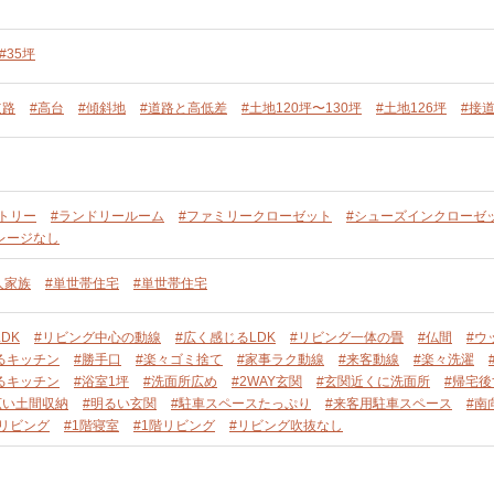
#35坪
道路
#高台
#傾斜地
#道路と高低差
#土地120坪〜130坪
#土地126坪
#接
トリー
#ランドリールーム
#ファミリークローゼット
#シューズインクローゼ
レージなし
人家族
#単世帯住宅
#単世帯住宅
DK
#リビング中心の動線
#広く感じるLDK
#リビング一体の畳
#仏間
#ウ
るキッチン
#勝手口
#楽々ゴミ捨て
#家事ラク動線
#来客動線
#楽々洗濯
るキッチン
#浴室1坪
#洗面所広め
#2WAY玄関
#玄関近くに洗面所
#帰宅
広い土間収納
#明るい玄関
#駐車スペースたっぷり
#来客用駐車スペース
#南
階リビング
#1階寝室
#1階リビング
#リビング吹抜なし