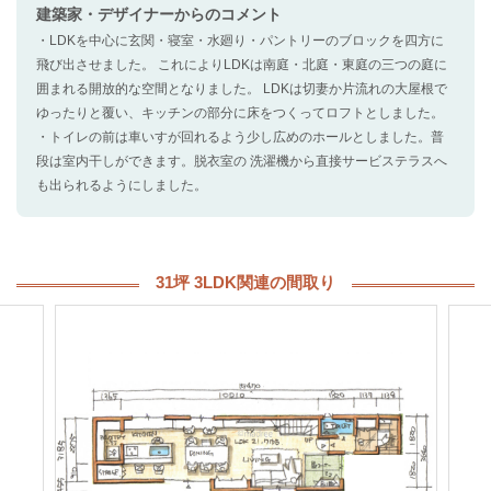
建築家・デザイナー
からのコメント
・LDKを中心に玄関・寝室・水廻り・パントリーのブロックを四方に
飛び出させました。 これによりLDKは南庭・北庭・東庭の三つの庭に
囲まれる開放的な空間となりました。 LDKは切妻か片流れの大屋根で
ゆったりと覆い、キッチンの部分に床をつくってロフトとしました。
・トイレの前は車いすが回れるよう少し広めのホールとしました。普
段は室内干しができます。脱衣室の 洗濯機から直接サービステラスへ
も出られるようにしました。
31坪 3LDK関連の間取り