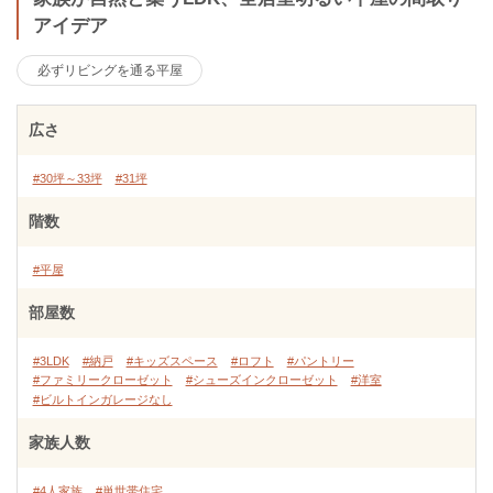
アイデア
必ずリビングを通る平屋
広さ
#30坪～33坪
#31坪
階数
#平屋
部屋数
#3LDK
#納戸
#キッズスペース
#ロフト
#パントリー
#ファミリークローゼット
#シューズインクローゼット
#洋室
#ビルトインガレージなし
家族人数
#4人家族
#単世帯住宅