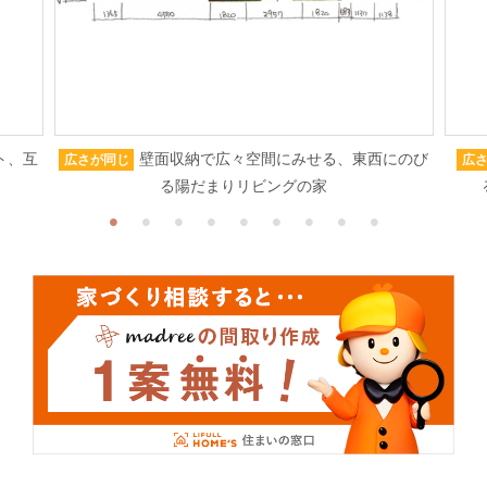
ト、互
壁面収納で広々空間にみせる、東西にのび
広さが同じ
広
る陽だまりリビングの家