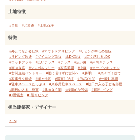
土地特徴
#台形
#北道路
#土地72坪
特徴
#外とつながるLDK
#アウトドアリビング
#リビング中心の動線
#リビング吹抜
#ダイニング吹抜
#LDK吹抜
#広く感じるLDK
#ウッドデッキ
#広いテラス
#テラス
#広い庭
#南向きテラス
#南向き庭
#シンボルツリー
#家庭菜園
#中庭
#オープンキッチン
#玄関直結パントリー
#雨に濡れずに玄関へ
#勝手口
#楽々ゴミ捨て
#家事ラク動線
#楽々洗濯
#浴室1.25坪
#2WAY玄関
#一時駐車場
#駐車スペースたっぷり
#来客用駐車スペース
#朝日の入る子ども部屋
#朝日の入る主寝室
#北向き玄関
#標準的な設備
#1階リビング
#1階寝室
#1階リビング
担当建築家・デザイナー
KEM