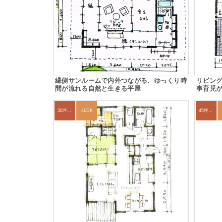
縁側サンルームで内外つながる、ゆっくり時
リビン
間が流れる自然と生きる平屋
事育児
30坪～33坪
4LDK
45坪～49坪