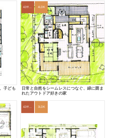
42坪～45坪
4LDK
、子ども
日常と自然をシームレスにつなぐ、緑に囲ま
れたアウトドア好きの家
42坪～45坪
3LDK