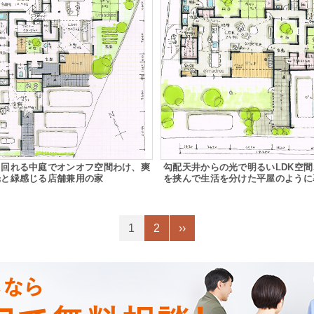
と回れる中庭でオンオフ空間わけ、爽
勾配天井からの光で明るいLDK空
光と緑感じる店舗兼用の家
を挟んで生活を分けた平屋のように
1
2
››