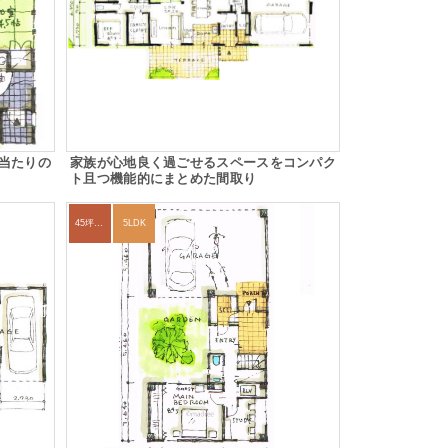
当たりの
家族が心地良く過ごせるスペースをコンパク
ト且つ機能的にまとめた間取り
45坪～49坪
5LDK