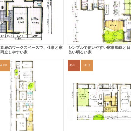
グ直結のワークスペースで、仕事と家
シンプルで使いやすい家事動線と日
が両立しやすい家
良い明るい家
4LDK
45坪～49坪
5LDK