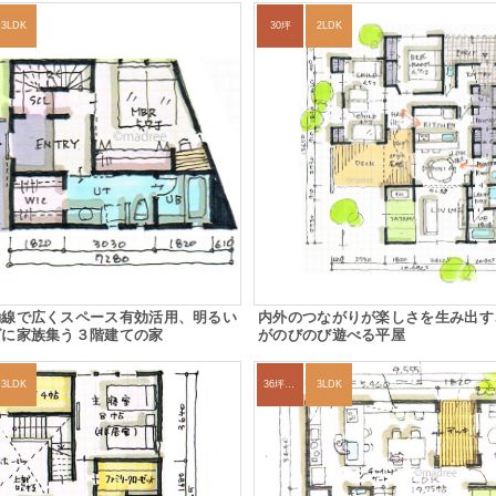
3LDK
30坪
2LDK
動線で広くスペース有効活用、明るい
内外のつながりが楽しさを生み出す
グに家族集う３階建ての家
がのびのび遊べる平屋
3LDK
36坪～39坪
3LDK