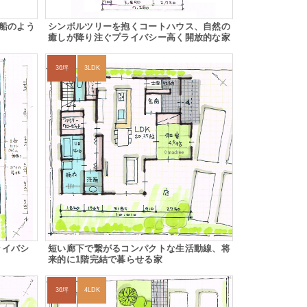
船のよう
シンボルツリーを抱くコートハウス、自然の
癒しが降り注ぐプライバシー高く開放的な家
36坪
3LDK
ライバシ
短い廊下で繋がるコンパクトな生活動線、将
来的に1階完結で暮らせる家
36坪
4LDK