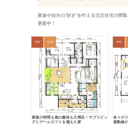
家族や自分の”好き”を叶える注文住宅の間
更新中！
39坪
3LDK
30坪
家族の時間も個の趣味も大満足！サブリビン
各々の
グとゲームロフトを備えた家
遊動線