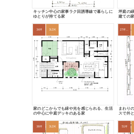
キッチン中心の家事ラク回誘導線で暮らしに
坪庭の緑
ゆとりが持てる家
建ての
34坪
3LDK
27坪〜30坪
家のどこからでも緑や光を感じられる、生活
まわり
の中心に中庭デッキのある家
スで外
36坪
3LDK
51坪