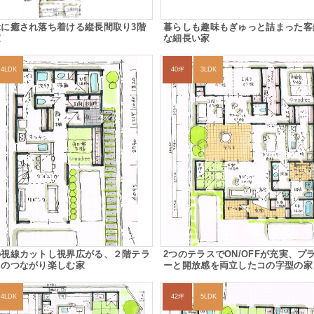
に癒され落ち着ける縦長間取り3階
暮らしも趣味もぎゅっと詰まった客
家
な細長い家
4LDK
40坪
3LDK
の視線カットし視界広がる、２階テラ
2つのテラスでON/OFFが充実、プ
とのつながり楽しむ家
ーと開放感を両立したコの字型の家
4LDK
42坪
5LDK