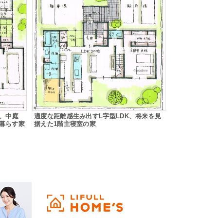
間、中庭
適度な距離感生み出すL字型LDK、将来を見
暮らす家
据えた1階主寝室の家