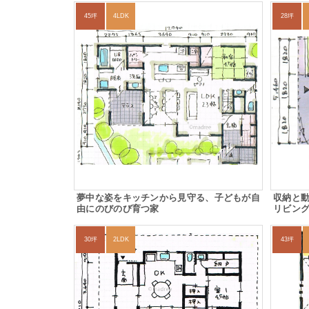
45坪
4LDK
28坪
夢中な姿をキッチンから見守る、子どもが自
収納と
由にのびのび育つ家
リビン
30坪
2LDK
43坪