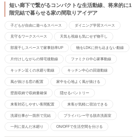
短い廊下で繋がるコンパクトな生活動線、将来的に1
階完結で暮らせる家の間取りアイデア
子どもが自由に遊べるスペース
ダイニング学習スペース
見守るワークスペース
天気も視線も気にせず物干し
部屋干しスペースで家事効率UP
物をLDKに持ち込まない動線
片付けしながらの帰宅後動線
ファミクロ中心家事動線
キッチン近くの水廻り動線
キッチン中心の回遊動線
風が抜ける窓の配置
家中を心地よく風が抜ける
壁面収納で収納量確保
隠せるパントリー
来客対応しやすい客間配置
来客が気軽に宿泊できる
洗濯仕事が一箇所で完結
プライバシー守る脱衣洗面室
一列に並んだ水廻り
ON/OFFで生活空間を分ける