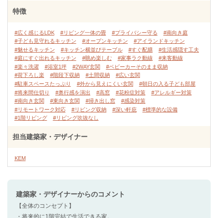
特徴
#広く感じるLDK
#リビング一体の畳
#プライバシー守る
#南向き庭
#子ども見守れるキッチン
#オープンキッチン
#アイランドキッチン
#魅せるキッチン
#キッチン横並びテーブル
#すぐ配膳
#生活感隠す工夫
#庭にすぐ出れるキッチン
#眺め楽しむ
#家事ラク動線
#来客動線
#楽々洗濯
#浴室1坪
#2WAY玄関
#ベビーカーそのまま収納
#荷下ろし楽
#階段下収納
#土間収納
#広い玄関
#駐車スペースたっぷり
#外から見えにくい玄関
#朝日の入る子ども部屋
#将来間仕切り
#奥行感を演出
#高窓
#花粉症対策
#アレルギー対策
#南向き玄関
#東向き玄関
#掃き出し窓
#感染対策
#リモートワーク対応
#リビング収納
#深い軒庇
#標準的な設備
#1階リビング
#リビング吹抜なし
担当建築家・デザイナー
KEM
建築家・デザイナー
からのコメント
【全体のコンセプト】
・将来的に1階完結で生活できる家。