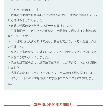
【こだわりのポイント】
・敷地の南東側に駐車場4台分の空地を確保し、建物の南側をなるべく
広く開けるようにしました。
・玄関に幅広のゆったりしたポーチを設けました。
・正面玄関からリビングへの動線と、土間収納を通り抜ける家族動線
を分けています。
・LDKは南北に大きく開けており、和室と繋がる、明るく風通しのよ
い空間です。
・リビング扉はキッチン近くにありますが、目線をリビング側に向け
て覗きこまないようにしました。
・洗面と脱衣室を分け、脱衣室で室内物干しができるよう広めに確保
しました。
・洗面前の廊下にファミリークロゼットと広めの収納を設けました。
・2階は、3部屋の個室を南側に面する形でコンパクトに配置しまし
た。
36坪 3LDK関連の間取り