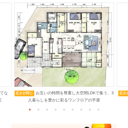
もてな
お互いの時間を尊重し大空間LDKで集う、3
広さが同じ
広さ
宅
人暮らしを豊かに彩るワンフロアの平屋