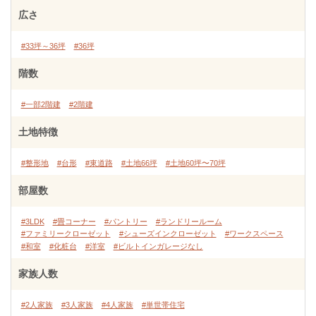
広さ
#33坪～36坪
#36坪
階数
#一部2階建
#2階建
土地特徴
#整形地
#台形
#東道路
#土地66坪
#土地60坪〜70坪
部屋数
#3LDK
#畳コーナー
#パントリー
#ランドリールーム
#ファミリークローゼット
#シューズインクローゼット
#ワークスペース
#和室
#化粧台
#洋室
#ビルトインガレージなし
家族人数
#2人家族
#3人家族
#4人家族
#単世帯住宅