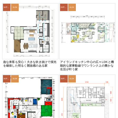
36坪～39坪
3LDK
39坪～42坪
4LDK
急な来客も安心！大きな吹き抜けで採光
アイランドキッチン中心の広々LDKと機
を確保した明るく開放感のある家
能的な家事動線でワンランク上の豊かな
生活が叶う家
36坪～39坪
3LDK
39坪～42坪
4LDK