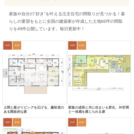
家族や自分の”好き”を叶える注文住宅の間取りが見つかる！暮
らしの要望をもとに全国の建築家が作成した土地66坪の間取
りを49件公開しています。毎日更新中！
40坪
2LDK
39坪
6LDK
土間と庭がリビングを広げる、趣味室の
家族の成長と共に住まいも変化、外空間
ある開放的な家
と一体感を感じられる家
38坪
3LDK
41坪
4LDK