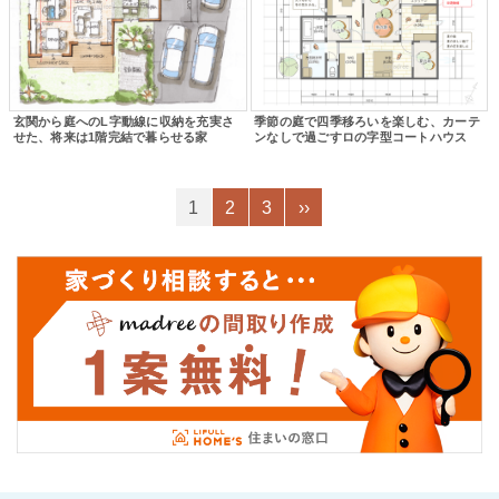
玄関から庭へのL字動線に収納を充実さ
季節の庭で四季移ろいを楽しむ、カーテ
せた、将来は1階完結で暮らせる家
ンなしで過ごすロの字型コートハウス
1
2
3
››