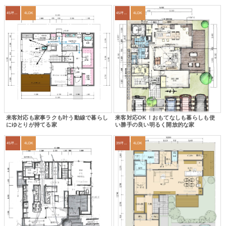
45坪～49坪
4LDK
45坪～49坪
4LDK
来客対応も家事ラクも叶う動線で暮らし
来客対応OK！おもてなしも暮らしも使
にゆとりが持てる家
い勝手の良い明るく開放的な家
45坪～49坪
4LDK
39坪～42坪
4LDK