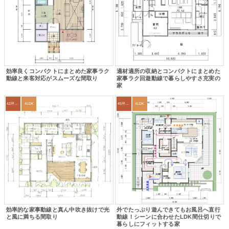
効率良くコンパクトにまとめた家事ラク
適材適所の収納とコンパクトにまとめた
動線と来客対応がスムーズな間取り
家事ラク回遊動線で暮らしやすさ充実の
家
42坪～45坪
4LDK
45坪～49坪
4LDK
効率的な家事動線と真ん中吹き抜けで光
外でたっぷり遊んできてもお風呂へ直行
と風に満ちる間取り
動線！シーンに合わせたLDK間仕切りで
暮らしにフィットする家