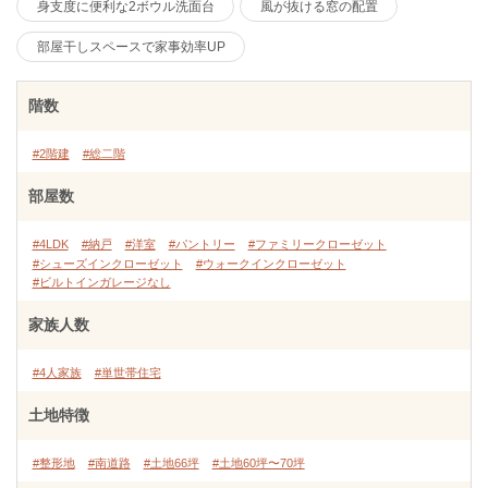
身支度に便利な2ボウル洗面台
風が抜ける窓の配置
部屋干しスペースで家事効率UP
階数
#2階建
#総二階
部屋数
#4LDK
#納戸
#洋室
#パントリー
#ファミリークローゼット
#シューズインクローゼット
#ウォークインクローゼット
#ビルトインガレージなし
家族人数
#4人家族
#単世帯住宅
土地特徴
#整形地
#南道路
#土地66坪
#土地60坪〜70坪