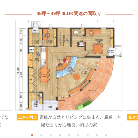
45坪～49坪 4LDK関連の間取り
もてな
家族が自然とリビングに集まる、風通しと
広さが同じ
広さ
宅
陽だまりが心地良い扇型の家