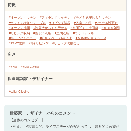
特徴
#オープンキッチン
#アイランドキッチン
#子ども見守れるキッチン
#キッチン横並びテーブル
#リビング階段
#浴室1.25坪
#2ボウル洗面台
#オープン洗面
#洗濯機からすぐ干せる
#玄関近くに洗面所
#南向き玄関
#リビング収納
#階段下収納
#土間収納
#ウッドデッキ
#ルーフバルコニー
#駐車スペース4台以上
#来客用駐車スペース
#1WAY玄関
#1階リビング
#リビング吹抜なし
広さ
#47坪
#45坪～49坪
担当建築家・デザイナー
Atelier Glycine
建築家・デザイナー
からのコメント
【全体のコンセプト】
・朝食、TV鑑賞など、ライフステージが変わっても、普遍的に家族が