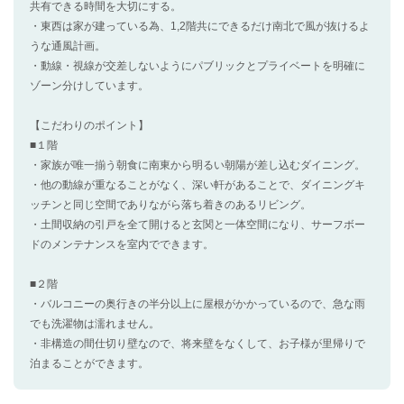
共有できる時間を大切にする。
・東西は家が建っている為、1,2階共にできるだけ南北で風が抜けるよ
うな通風計画。
・動線・視線が交差しないようにパブリックとプライベートを明確に
ゾーン分けしています。
【こだわりのポイント】
■１階
・家族が唯一揃う朝食に南東から明るい朝陽が差し込むダイニング。
・他の動線が重なることがなく、深い軒があることで、ダイニングキ
ッチンと同じ空間でありながら落ち着きのあるリビング。
・土間収納の引戸を全て開けると玄関と一体空間になり、サーフボー
ドのメンテナンスを室内でできます。
■２階
・バルコニーの奥行きの半分以上に屋根がかかっているので、急な雨
でも洗濯物は濡れません。
・非構造の間仕切り壁なので、将来壁をなくして、お子様が里帰りで
泊まることができます。