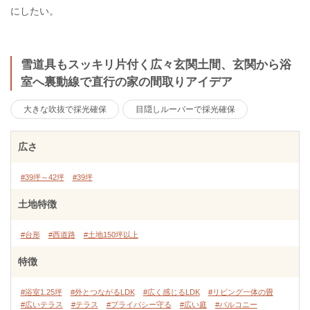
にしたい。
雪道具もスッキリ片付く広々玄関土間、玄関から浴
室へ裏動線で直行の家の間取りアイデア
大きな吹抜で採光確保
目隠しルーバーで採光確保
広さ
#39坪～42坪
#39坪
土地特徴
#台形
#西道路
#土地150坪以上
特徴
#浴室1.25坪
#外とつながるLDK
#広く感じるLDK
#リビング一体の畳
#広いテラス
#テラス
#プライバシー守る
#広い庭
#バルコニー