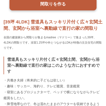
間取りを作る
[39坪 4LDK] 雪道具もスッキリ片付く広々玄関土
間、玄関から浴室へ裏動線で直行の家の間取り
全国の建築家から間取りが集まるmadree（マドリー）で集まった39坪、
4LDKの間取りです。浴室1.25坪や外とつながるLDKが特徴の注文住宅の間取
りです。
雪道具もスッキリ片付く広々玄関土間、玄関から浴
室へ裏動線で直行の家はこのような方におすすめで
す
・共働き夫婦（将来的に子どもは欲しい）
・趣味：サッカー、海釣り、テレビ鑑賞、音楽鑑賞
・寝室にあるプロジェクターで、ベッドで横になりながらテレビ
鑑賞をしたい。
・降雪地帯なので、冬は濡れたままのアウターを収納できるよう