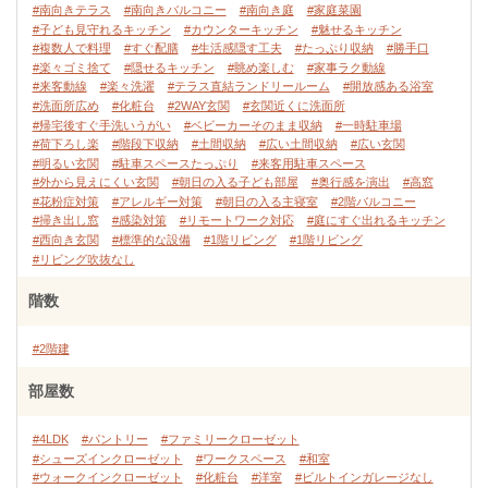
#南向きテラス
#南向きバルコニー
#南向き庭
#家庭菜園
#子ども見守れるキッチン
#カウンターキッチン
#魅せるキッチン
#複数人で料理
#すぐ配膳
#生活感隠す工夫
#たっぷり収納
#勝手口
#楽々ゴミ捨て
#隠せるキッチン
#眺め楽しむ
#家事ラク動線
#来客動線
#楽々洗濯
#テラス直結ランドリールーム
#開放感ある浴室
#洗面所広め
#化粧台
#2WAY玄関
#玄関近くに洗面所
#帰宅後すぐ手洗いうがい
#ベビーカーそのまま収納
#一時駐車場
#荷下ろし楽
#階段下収納
#土間収納
#広い土間収納
#広い玄関
#明るい玄関
#駐車スペースたっぷり
#来客用駐車スペース
#外から見えにくい玄関
#朝日の入る子ども部屋
#奥行感を演出
#高窓
#花粉症対策
#アレルギー対策
#朝日の入る主寝室
#2階バルコニー
#掃き出し窓
#感染対策
#リモートワーク対応
#庭にすぐ出れるキッチン
#西向き玄関
#標準的な設備
#1階リビング
#1階リビング
#リビング吹抜なし
階数
#2階建
部屋数
#4LDK
#パントリー
#ファミリークローゼット
#シューズインクローゼット
#ワークスペース
#和室
#ウォークインクローゼット
#化粧台
#洋室
#ビルトインガレージなし