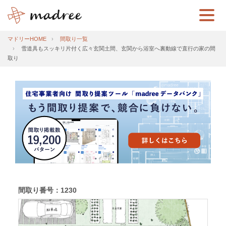
マドリーHOME
間取り一覧
雪道具もスッキリ片付く広々玄関土間、玄関から浴室へ裏動線で直行の家の間
取り
間取り番号：1230