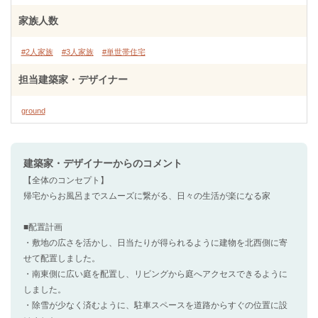
家族人数
#2人家族
#3人家族
#単世帯住宅
担当建築家・デザイナー
ground
建築家・デザイナー
からのコメント
【全体のコンセプト】
帰宅からお風呂までスムーズに繋がる、日々の生活が楽になる家
■配置計画
・敷地の広さを活かし、日当たりが得られるように建物を北西側に寄
せて配置しました。
・南東側に広い庭を配置し、リビングから庭へアクセスできるように
しました。
・除雪が少なく済むように、駐車スペースを道路からすぐの位置に設