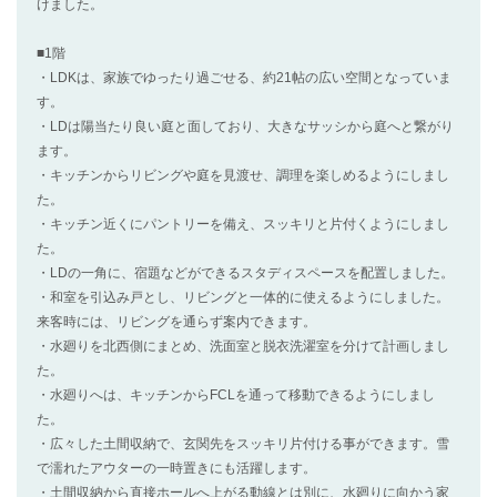
けました。
■1階
・LDKは、家族でゆったり過ごせる、約21帖の広い空間となっていま
す。
・LDは陽当たり良い庭と面しており、大きなサッシから庭へと繋がり
ます。
・キッチンからリビングや庭を見渡せ、調理を楽しめるようにしまし
た。
・キッチン近くにパントリーを備え、スッキリと片付くようにしまし
た。
・LDの一角に、宿題などができるスタディスペースを配置しました。
・和室を引込み戸とし、リビングと一体的に使えるようにしました。
来客時には、リビングを通らず案内できます。
・水廻りを北西側にまとめ、洗面室と脱衣洗濯室を分けて計画しまし
た。
・水廻りへは、キッチンからFCLを通って移動できるようにしまし
た。
・広々した土間収納で、玄関先をスッキリ片付ける事ができます。雪
で濡れたアウターの一時置きにも活躍します。
・土間収納から直接ホールへ上がる動線とは別に、水廻りに向かう家