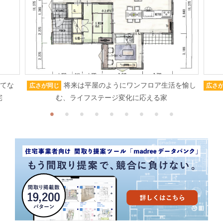
もてな
将来は平屋のようにワンフロア生活を愉し
広さが同じ
広さ
宅
む、ライフステージ変化に応える家