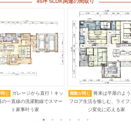
45坪 5LDK関連の間取り
ガレージから直行！キッ
将来は平屋のよう
が同じ
階数が同じ
裏の一直線の洗濯動線でスマー
フロア生活を愉しむ、ライフ
ト家事叶う家
ジ変化に応える家