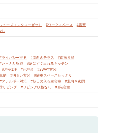
#シューズインクローゼット
#ワークスペース
#書斎
なし
プライバシー守る
#南向きテラス
#南向き庭
#たっぷり収納
#庭にすぐ出れるキッチン
#浴室1坪
#化粧台
#2WAY玄関
収納
#明るい玄関
#駐車スペースたっぷり
#アレルギー対策
#朝日の入る主寝室
#北向き玄関
1階リビング
#リビング吹抜なし
#1階寝室