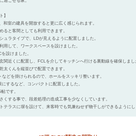
に過ごせる家。
ト】
で、和室の建具を開放すると更に広く感じられます。
めると客間としても利用できます。
シュラタイプで、LDが見えるように配置しました。
利用して、ワークスペースを設けました。
ICを設けました。
玄関近くに配置し、FCLを介してキッチンへ行ける裏動線を確保しまし
乾太くんを縦並びで配置できます。
ートなどを掛けられるので、ホールをスッキリ整います。
限にするなど、コンパクトに配置しました。
5帖です。
さくする事で、段差処理の造成工事を少なくしています。
トテラスに塀を設けて、来客時でも気兼ねせず物干しができるようにし