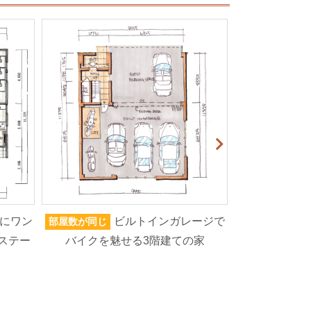
にワン
ビルトインガレージで
部屋数が同じ
家族人数が同じ
ステー
バイクを魅せる3階建ての家
ろいろなもの
高