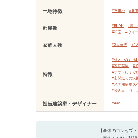
土地特徴
#整形地
#北
#5LDK
#畳コ
部屋数
#和室
#ウォ
家族人数
#3人家族
#4
#外とつながるL
#家庭菜園
#
#テラスにすぐ
特徴
#玄関近くに洗
#来客用駐車ス
#掃き出し窓
担当建築家・デザイナー
tomo
【全体のコンセプト