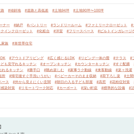
道路
#傾斜地
#道路と高低差
#土地94坪
#土地90坪〜100坪
ーナー
#納戸
#パントリー
#ランドリールーム
#ファミリークローゼット
ークインクローゼット
#化粧台
#洋室
#フリースペース
#ビルトインガレージ
人家族
#単世帯住宅
DK
#アウトドアリビング
#広く感じるLDK
#リビング一体の畳
#テラス
#
子ども見守れるキッチン
#オープンキッチン
#カウンターキッチン
#すぐ配膳
出れるキッチン
#勝手口
#眺め楽しむ
#家事ラク動線
#来客動線
#楽々洗濯
面所
#帰宅後すぐ手洗いうがい
#ベビーカーそのまま収納
#荷下ろし楽
#土間
ペース
#外から見えにくい玄関
#朝日の入る子ども部屋
#高窓
#花粉症対策
#感染対策
#リモートワーク対応
#カーポート
#深い軒庇
#標準的な設備
#
】