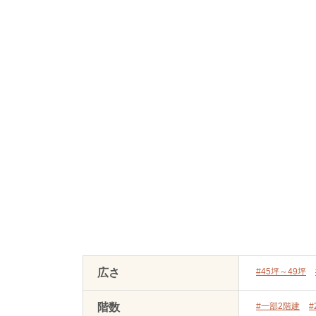
広さ
#45坪～49坪
階数
#一部2階建
#