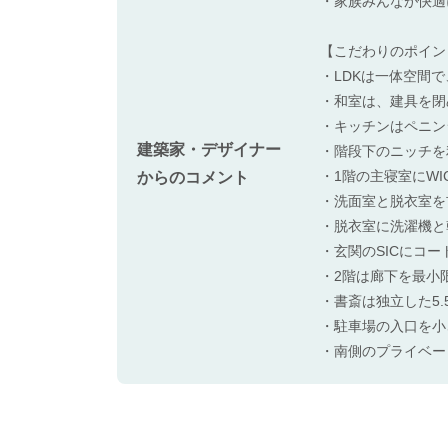
・家族みんなが快適
【こだわりのポイン
・LDKは一体空間
・和室は、建具を閉
・キッチンはペニン
建築家・デザイナー
・階段下のニッチを
・1階の主寝室にW
からのコメント
・洗面室と脱衣室を
・脱衣室に洗濯機と
・玄関のSICにコ
・2階は廊下を最小
・書斎は独立した5.
・駐車場の入口を小
・南側のプライベー