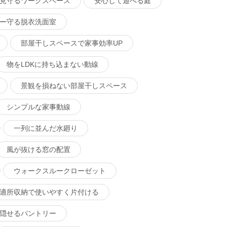
見守るワークスペース
安心して遊べる庭
ー守る脱衣洗面室
部屋干しスペースで家事効率UP
物をLDKに持ち込まない動線
景観を損ねない部屋干しスペース
シンプルな家事動線
一列に並んだ水廻り
風が抜ける窓の配置
ウォークスルークローゼット
適所収納で使いやすく片付ける
隠せるパントリー