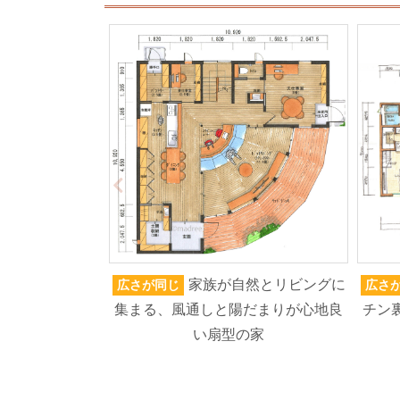
家族が自然とリビングに
広さが同じ
広さ
集まる、風通しと陽だまりが心地良
チン
い扇型の家