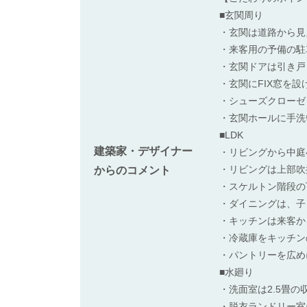
■玄関周り
・玄関は道路から見
・来客用の予備の駐
・玄関ドアは引き戸
・玄関にFIX窓を
・シューズクローゼ
・玄関ホールに手洗
■LDK
建築家・デザイナー
・リビングから中庭
・リビングは上部吹
からのコメント
・スケルトン階段の
・ダイニングは、子
・キッチンは来客か
・冷蔵庫をキッチン
・パントリーを広め
■水廻り
・洗面室は2.5畳
・脱衣ランドリー室