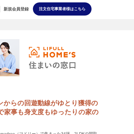
新規会員登録
注文住宅事業者様はこちら
キッチンからの回遊動線がゆとり獲得の
で家事も身支度もゆったりの家の
adree（マドリー）で集まった34坪、2LDKの間取