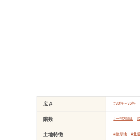
広さ
#33坪～36坪
階数
#一部2階建
#
土地特徴
#整形地
#北