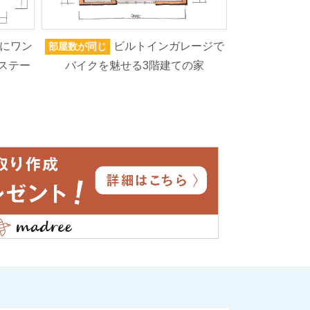
にワン
ビルトインガレージで
部屋数が同じ
家族人数が同じ
ステー
バイクを魅せる3階建ての家
ろいろなもの
高