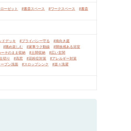
クローゼット
#書斎スペース
#ワークスペース
#書斎
ッドデッキ
#プライバシー守る
#南向き庭
#眺め楽しむ
#家事ラク動線
#開放感ある浴室
カーそのまま収納
#土間収納
#広い玄関
間仕切り
#高窓
#花粉症対策
#アレルギー対策
オープン洗面
#スロップシンク
#楽々洗濯