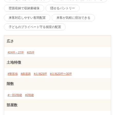
壁面収納で収納量確保
隠せるパントリー
来客対応しやすい客間配置
来客が気軽に宿泊できる
子どものプライベート守る個室の配置
広さ
#24坪～27坪
#25坪
土地特徴
#整形地
#南道路
#土地29坪
#土地20坪〜30坪
階数
#一部2階建
#2階建
部屋数