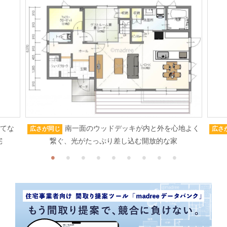
もてな
南一面のウッドデッキが内と外を心地よく
広さが同じ
広さ
宅
繋ぐ、光がたっぷり差し込む開放的な家