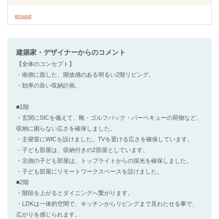
ground
建築家・デザイナー
からのコメント
【全体のコンセプト】
・南側に面した、開放感のある明るい2階リビング。
・効率の良い収納計画。
■1階
・玄関にSICを備えて、靴・ゴルフバック・バーベキューの荷物など、
収納に困らない広さを確保しました。
・主寝室にWICを設けました。TVを置ける広さを確保しています。
・子ども部屋は、収納付きの2部屋としています。
・北側の子ども部屋は、トップライトからの採光を確保しました。
・子ども部屋にリモートワークスペースを設けました。
■2階
・階段を上がるとダイニングへ繋がります。
・LDKは一体的空間で、キッチンからリビングまで見わたせる事で、
広がりを感じられます。