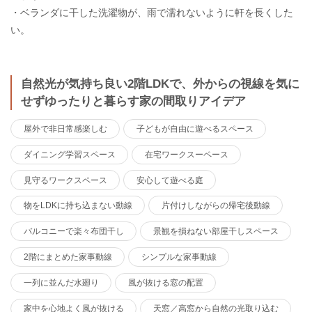
・ベランダに干した洗濯物が、雨で濡れないように軒を長くした
い。
自然光が気持ち良い2階LDKで、外からの視線を気に
せずゆったりと暮らす家の間取りアイデア
屋外で非日常感楽しむ
子どもが自由に遊べるスペース
ダイニング学習スペース
在宅ワークスーペース
見守るワークスペース
安心して遊べる庭
物をLDKに持ち込まない動線
片付けしながらの帰宅後動線
バルコニーで楽々布団干し
景観を損ねない部屋干しスペース
2階にまとめた家事動線
シンプルな家事動線
一列に並んだ水廻り
風が抜ける窓の配置
家中を心地よく風が抜ける
天窓／高窓から自然の光取り込む