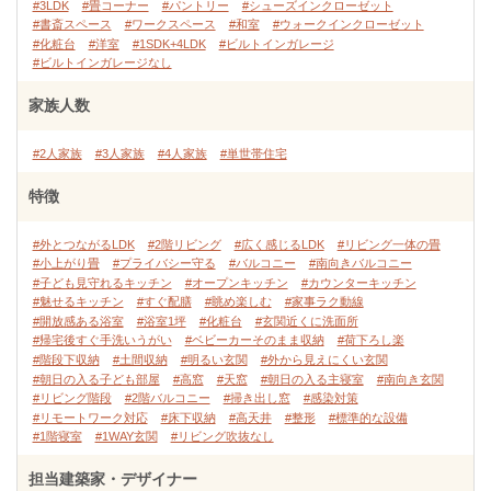
#3LDK
#畳コーナー
#パントリー
#シューズインクローゼット
#書斎スペース
#ワークスペース
#和室
#ウォークインクローゼット
#化粧台
#洋室
#1SDK+4LDK
#ビルトインガレージ
#ビルトインガレージなし
家族人数
#2人家族
#3人家族
#4人家族
#単世帯住宅
特徴
#外とつながるLDK
#2階リビング
#広く感じるLDK
#リビング一体の畳
#小上がり畳
#プライバシー守る
#バルコニー
#南向きバルコニー
#子ども見守れるキッチン
#オープンキッチン
#カウンターキッチン
#魅せるキッチン
#すぐ配膳
#眺め楽しむ
#家事ラク動線
#開放感ある浴室
#浴室1坪
#化粧台
#玄関近くに洗面所
#帰宅後すぐ手洗いうがい
#ベビーカーそのまま収納
#荷下ろし楽
#階段下収納
#土間収納
#明るい玄関
#外から見えにくい玄関
#朝日の入る子ども部屋
#高窓
#天窓
#朝日の入る主寝室
#南向き玄関
#リビング階段
#2階バルコニー
#掃き出し窓
#感染対策
#リモートワーク対応
#床下収納
#高天井
#整形
#標準的な設備
#1階寝室
#1WAY玄関
#リビング吹抜なし
担当建築家・デザイナー