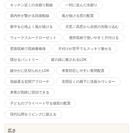
キッチン近くの水廻り動線
一列に並んだ水廻り
屋内外が繋がる回遊動線
風が抜ける窓の配置
家中を心地よく風が抜ける
天窓／高窓から自然の光取り込む
ウォークスルークローゼット
適所収納で使いやすく片付ける
壁面収納で収納量確保
片付けが苦手でもスッキリ魅せる
隠せるパントリー
庭の緑に癒されるLDK
緩やかに区切られたLDK
来客対応しやすい客間配置
視線遮る玄関アプローチ
玄関近くの廊下に洗面カウンター
来客が気軽に宿泊できる
子どものプライベート守る個室の配置
現代仏間をリビングに据える
広さ