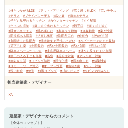
#外とつながるLDK
#アウトドアリビング
#広く感じるLDK
#広いテラス
#テラス
#プライバシー守る
#広い庭
#南向きテラス
#子ども見守れるキッチン
#カウンターキッチン
#すぐ配膳
#たっぷり収納
#庭にすぐ出れるキッチン
#勝手口
#楽々ゴミ捨て
#隠せるキッチン
#眺め楽しむ
#家事ラク動線
#来客動線
#楽々洗濯
#開放感ある浴室
#浴室1.25坪
#洗面所広め
#化粧台
#2WAY玄関
#玄関近くに洗面所
#帰宅後すぐ手洗いうがい
#ベビーカーそのまま収納
#荷下ろし楽
#土間収納
#広い土間収納
#広い玄関
#明るい玄関
#駐車スペースたっぷり
#来客用駐車スペース
#外から見えにくい玄関
#朝日の入る子ども部屋
#高窓
#花粉症対策
#アレルギー対策
#南向き玄関
#リビング階段
#現代仏壇
#掃き出し窓
#感染対策
#リモートワーク対応
#オープン洗面
#南向き庭
#ペット対策
#深い軒庇
#整形
#1階リビング
#1階リビング
#リビング吹抜なし
担当建築家・デザイナー
XA
建築家・デザイナー
からのコメント
【全体のコンセプト】