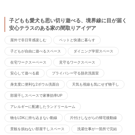
子どもも愛犬も思い切り遊べる、境界線に目が届く
安心テラスのある家の間取りアイデア
屋外で非日常感楽しむ
ペットと快適に暮らす
子どもが自由に遊べるスペース
ダイニング学習スペース
在宅ワークスーペース
見守るワークスペース
安心して遊べる庭
プライバシー守る脱衣洗面室
身支度に便利な2ボウル洗面台
天気も視線も気にせず物干し
部屋干しスペースで家事効率UP
アレルギーに配慮したランドリールーム
物をLDKに持ち込まない動線
片付けしながらの帰宅後動線
景観を損ねない部屋干しスペース
洗濯仕事が一箇所で完結