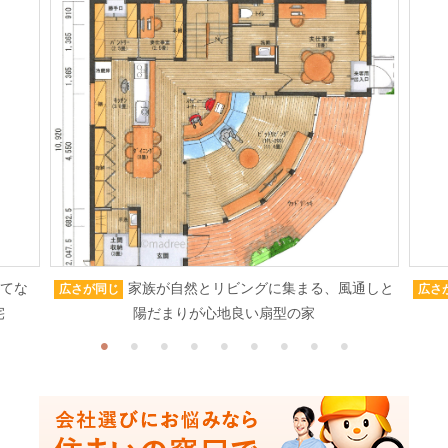
もてな
家族が自然とリビングに集まる、風通しと
広さが同じ
広さ
宅
陽だまりが心地良い扇型の家