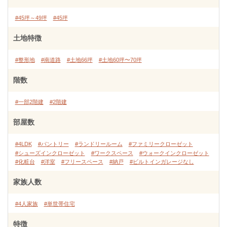
#45坪～49坪
#45坪
土地特徴
#整形地
#南道路
#土地66坪
#土地60坪〜70坪
階数
#一部2階建
#2階建
部屋数
#4LDK
#パントリー
#ランドリールーム
#ファミリークローゼット
#シューズインクローゼット
#ワークスペース
#ウォークインクローゼット
#化粧台
#洋室
#フリースペース
#納戸
#ビルトインガレージなし
家族人数
#4人家族
#単世帯住宅
特徴