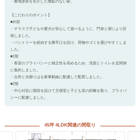
・敷地形状を生かした無駄のない家。
【こだわりのポイント】
■外部
・テラスで子どもや愛犬が安心して遊べるように、門扉と塀により区
画しました。
・パントリーを経由する勝手口を設け、荷物やゴミを運びやすくしま
した。
■1階
・客室のプライバシーと独立性を高めるため、洗面とトイレを玄関側
に集約しました。
・台所と水廻りはを家事動線に配慮して配置しました。
■2階
・中心付近に階段を設けて主寝室と子ども室の距離を取り、プライバ
シーに配慮しました。
45坪 4LDK関連の間取り