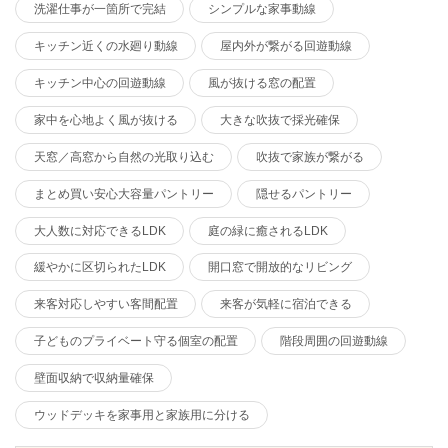
洗濯仕事が一箇所で完結
シンプルな家事動線
キッチン近くの水廻り動線
屋内外が繋がる回遊動線
キッチン中心の回遊動線
風が抜ける窓の配置
家中を心地よく風が抜ける
大きな吹抜で採光確保
天窓／高窓から自然の光取り込む
吹抜で家族が繋がる
まとめ買い安心大容量パントリー
隠せるパントリー
大人数に対応できるLDK
庭の緑に癒されるLDK
緩やかに区切られたLDK
開口窓で開放的なリビング
来客対応しやすい客間配置
来客が気軽に宿泊できる
子どものプライベート守る個室の配置
階段周囲の回遊動線
壁面収納で収納量確保
ウッドデッキを家事用と家族用に分ける