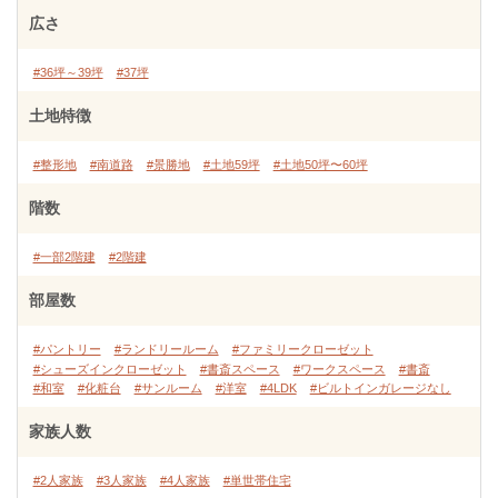
広さ
#36坪～39坪
#37坪
土地特徴
#整形地
#南道路
#景勝地
#土地59坪
#土地50坪〜60坪
階数
#一部2階建
#2階建
部屋数
#パントリー
#ランドリールーム
#ファミリークローゼット
#シューズインクローゼット
#書斎スペース
#ワークスペース
#書斎
#和室
#化粧台
#サンルーム
#洋室
#4LDK
#ビルトインガレージなし
家族人数
#2人家族
#3人家族
#4人家族
#単世帯住宅