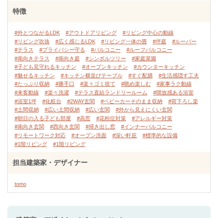
特徴
#外とつながるLDK
#アウトドアリビング
#リビング中心の動線
#リビング吹抜
#広く感じるLDK
#リビング一体の畳
#坪庭
#ルーバー
#テラス
#プライバシー守る
#バルコニー
#ルーフバルコニー
#南向きテラス
#南向き庭
#シンボルツリー
#家庭菜園
#子ども見守れるキッチン
#オープンキッチン
#カウンターキッチン
#魅せるキッチン
#キッチン横並びテーブル
#すぐ配膳
#生活感隠す工夫
#たっぷり収納
#勝手口
#楽々ゴミ捨て
#眺め楽しむ
#家事ラク動線
#来客動線
#楽々洗濯
#テラス直結ランドリールーム
#開放感ある浴室
#浴室1坪
#化粧台
#2WAY玄関
#ベビーカーそのまま収納
#荷下ろし楽
#土間収納
#広い土間収納
#広い玄関
#外から見えにくい玄関
#朝日の入る子ども部屋
#高窓
#花粉症対策
#アレルギー対策
#南向き玄関
#西向き玄関
#掃き出し窓
#インナーバルコニー
#リモートワーク対応
#オープン洗面
#深い軒庇
#標準的な設備
#1階リビング
#1階リビング
担当建築家・デザイナー
tomo