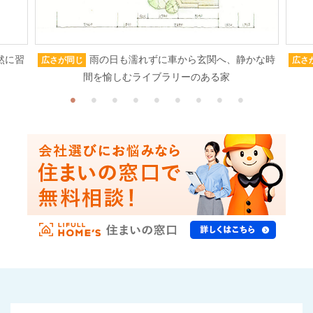
然に習
雨の日も濡れずに車から玄関へ、静かな時
広さが同じ
広さ
間を愉しむライブラリーのある家