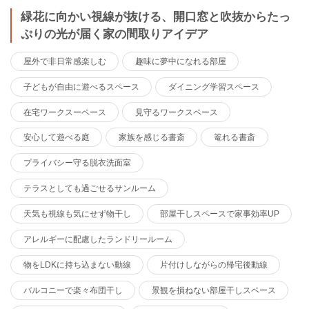
緑花に向かい視線が抜ける、開口窓と吹抜からたっ
ぷりの光が届く家の間取りアイデア
屋外で非日常感楽しむ
趣味に夢中になれる部屋
子どもが自由に遊べるスペース
ダイニング学習スペース
在宅ワークスーペース
見守るワークスペース
安心して遊べる庭
家族を感じる書斎
篭れる書斎
プライバシー守る脱衣洗面室
テラスとしても過ごせるサンルーム
天気も視線も気にせず物干し
部屋干しスペースで家事効率UP
アレルギーに配慮したランドリールーム
物をLDKに持ち込まない動線
片付けしながらの帰宅後動線
バルコニーで楽々布団干し
景観を損ねない部屋干しスペース