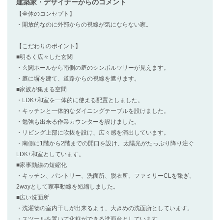
建築家・デザイナー
からのコメント
【全体のコンセプト】
・開放的なのに外部からの視線が気にならない家。
【こだわりのポイント】
■明るく広々した玄関
・玄関ホールから南側の庭のシンボルツリーが見えます。
・庭に塀を建て、道路からの視線を遮ります。
■家族が集まる空間
・LDK+和室を一体的に使える配置としました。
・キッチンと一体的なダイニングテーブルを設けました。
・勉強も出来る作業カウンターを設けました。
・リビング上部に吹抜を設け、広々感を演出しています。
・南側に1階から2階までの開口を設け、太陽光がたっぷり降り注ぐ
LDK+和室としています。
■家事動線の短縮化
・キッチン、パントリー、洗面所、脱衣所、ファミリーCLを繋ぎ、
2wayとして家事動線を短縮しました。
■広い洗面所
・洗濯物の室内干しが出来るよう、大きめの洗面所としています。
・スツールを置いて化粧ができる洗面台としています。