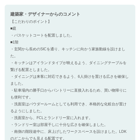
建築家・デザイナー
からのコメント
【こだわりのポイント】
■庭
・バスケットコートを配置しました。
■1階
・玄関から長めのSICを通り、キッチンに向かう家族動線を設けまし
た。
・キッチンはアイランドタイプが映えるよう、ダイニングテーブルを
繋げる配置としました。
・ダイニングは来客に対応できるよう、6人掛けを置ける広さを確保し
ました。
・駐車場内の勝手口からパントリーに直接入れるため、買い物帰りに
も便利です。
・洗面室はパウダールームとしても利用でき、本格的な化粧台が置け
るようにしました。
・洗面室から、FCLとランドリー室に入れます。
・ランドリー室は部屋干しに十分な広さを確保しました。
・南側の階段途中に、床上げしたワークスペースを設けました。LDK
のどこからでも見える配置です。