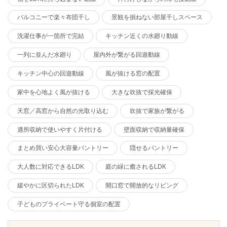
バルコニーで楽々布団干し
景観を損ねない部屋干しスペース
洗濯仕事が一箇所で完結
キッチン近くの水廻り動線
一列に並んだ水廻り
屋内外が繋がる回遊動線
キッチン中心の回遊動線
風が抜ける窓の配置
家中を心地よく風が抜ける
大きな吹抜で採光確保
天窓／高窓から自然の光取り込む
吹抜で家族が繋がる
適所収納で使いやすく片付ける
壁面収納で収納量確保
まとめ買い安心大容量パントリー
隠せるパントリー
大人数に対応できるLDK
庭の緑に癒されるLDK
緩やかに区切られたLDK
開口窓で開放的なリビング
子どものプライベート守る個室の配置