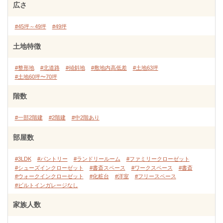
広さ
#45坪～49坪
#49坪
土地特徴
#整形地
#北道路
#傾斜地
#敷地内高低差
#土地63坪
#土地60坪〜70坪
階数
#一部2階建
#2階建
#中2階あり
部屋数
#3LDK
#パントリー
#ランドリールーム
#ファミリークローゼット
#シューズインクローゼット
#書斎スペース
#ワークスペース
#書斎
#ウォークインクローゼット
#化粧台
#洋室
#フリースペース
#ビルトインガレージなし
家族人数