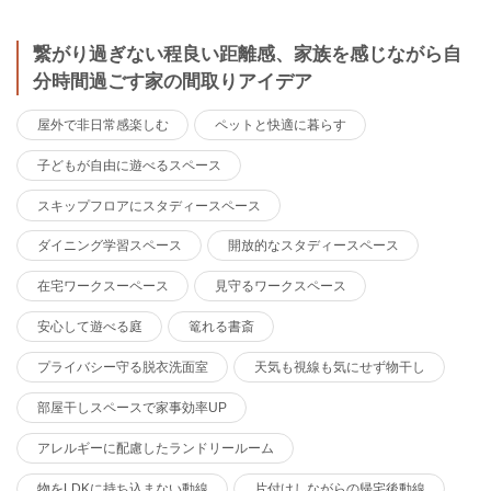
繋がり過ぎない程良い距離感、家族を感じながら自
分時間過ごす家の間取りアイデア
屋外で非日常感楽しむ
ペットと快適に暮らす
子どもが自由に遊べるスペース
スキップフロアにスタディースペース
ダイニング学習スペース
開放的なスタディースペース
在宅ワークスーペース
見守るワークスペース
安心して遊べる庭
篭れる書斎
プライバシー守る脱衣洗面室
天気も視線も気にせず物干し
部屋干しスペースで家事効率UP
アレルギーに配慮したランドリールーム
物をLDKに持ち込まない動線
片付けしながらの帰宅後動線