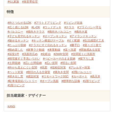
#4人家族
#単世帯住宅
特徴
#外とつながるLDK
#アウトドアリビング
#リビング吹抜
#広く感じるLDK
#L+DK
#ウッドデッキ
#テラス
#プライバシー守る
#バルコニー
#南向きテラス
#南向きバルコニー
#南向き庭
#子ども見守れるキッチン
#オープンキッチン
#アイランドキッチン
#魅せるキッチン
#キッチン横並びテーブル
#すぐ配膳
#生活感隠す工夫
#たっぷり収納
#テラスにすぐ出れるキッチン
#勝手口
#楽々ゴミ捨て
#眺め楽しむ
#家事ラク動線
#来客動線
#楽々洗濯
#開放感ある浴室
#浴室1坪
#洗面所広め
#化粧台
#2WAY玄関
#玄関近くに洗面所
#帰宅後すぐ手洗いうがい
#ベビーカーそのまま収納
#荷下ろし楽
#土間収納
#広い土間収納
#広い玄関
#明るい玄関
#外から見えにくい玄関
#高窓
#花粉症対策
#アレルギー対策
#ペット対策
#朝日の入る主寝室
#東向き玄関
#2階バルコニー
#掃き出し窓
#感染対策
#リモートワーク対応
#カーポート
#高天井
#駐車場直結パントリー
#オープン洗面
#標準的な設備
#1階リビング
#1階リビング
担当建築家・デザイナー
KANS