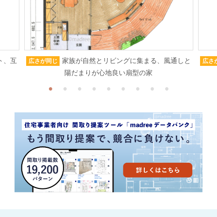
ト、互
家族が自然とリビングに集まる、風通しと
広さが同じ
広さ
陽だまりが心地良い扇型の家