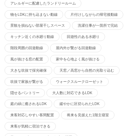
アレルギーに配慮したランドリールーム
物をLDKに持ち込まない動線
片付けしながらの帰宅後動線
景観を損ねない部屋干しスペース
洗濯仕事が一箇所で完結
キッチン近くの水廻り動線
回遊性のある水廻り
階段周囲の回遊動線
屋内外が繋がる回遊動線
風が抜ける窓の配置
家中を心地よく風が抜ける
大きな吹抜で採光確保
天窓／高窓から自然の光取り込む
吹抜で家族が繋がる
ウォークスルークローゼット
隠せるパントリー
大人数に対応できるLDK
庭の緑に癒されるLDK
緩やかに区切られたLDK
来客対応しやすい客間配置
将来を見据えた1階主寝室
来客が気軽に宿泊できる