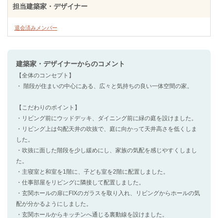
担当建築家・デザイナー
退会済みメンバー
建築家・デザイナー
からのコメント
【全体のコンセプト】
・ 階段が住まいの中心にある、広々と気持ちの良い一体空間の家。
【こだわりのポイント】
・リビング前にウッドデッキ、ダイニング前に緑の庭を設けました。
・リビング上は勾配天井の吹抜で、庭に向かって天井高さを低くしま
した。
・吹抜に面した階段を少し緩めにし、家族の気配を感じやすくしまし
た。
・主寝室と和室を1階に、子ども室を2階に配置しました。
・仕事部屋をリビングに隣接して配置しました。
・玄関ホールの扉にFIXのガラスを取り入れ、リビングからホールの気
配が分かるようにしました。
・玄関ホールからキッチンへ通じる裏動線を設けました。