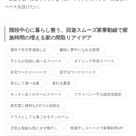
ペースを設けたい。
階段中心に暮らし整う、回遊スムーズ家事動線で家
族時間の増える家の間取りアイデア
屋外で非日常感楽しむ
趣味に夢中になれる部屋
子どもが自由に遊べるスペース
ダイニング学習スペース
在宅ワークスーペース
見守るワークスペース
安心して遊べる庭
篭れる書斎
キッチン近くのサービスヤード
プライバシー守る脱衣洗面室
身支度に便利な2ボウル洗面台
テラスとしても過ごせるサンルーム
天気も視線も気にせず物干し
部屋干しスペースで家事効率UP