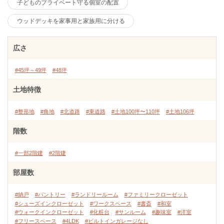
子どものプライベート守る個室の配置
ウッドデッキを家事用と家族用に分ける
広さ
#45坪～49坪
#48坪
土地特徴
#整形地
#角地
#北道路
#東道路
#土地100坪〜110坪
#土地106坪
階数
#一部2階建
#2階建
部屋数
#納戸
#パントリー
#ランドリールーム
#ファミリークローゼット
#シューズインクローゼット
#ワークスペース
#書斎
#和室
#ウォークインクローゼット
#化粧台
#サンルーム
#趣味室
#洋室
#フリースペース
#4LDK
#ビルトインガレージなし