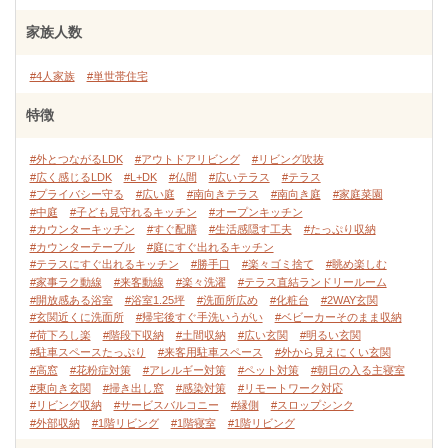
家族人数
#4人家族
#単世帯住宅
特徴
#外とつながるLDK
#アウトドアリビング
#リビング吹抜
#広く感じるLDK
#L+DK
#仏間
#広いテラス
#テラス
#プライバシー守る
#広い庭
#南向きテラス
#南向き庭
#家庭菜園
#中庭
#子ども見守れるキッチン
#オープンキッチン
#カウンターキッチン
#すぐ配膳
#生活感隠す工夫
#たっぷり収納
#カウンターテーブル
#庭にすぐ出れるキッチン
#テラスにすぐ出れるキッチン
#勝手口
#楽々ゴミ捨て
#眺め楽しむ
#家事ラク動線
#来客動線
#楽々洗濯
#テラス直結ランドリールーム
#開放感ある浴室
#浴室1.25坪
#洗面所広め
#化粧台
#2WAY玄関
#玄関近くに洗面所
#帰宅後すぐ手洗いうがい
#ベビーカーそのまま収納
#荷下ろし楽
#階段下収納
#土間収納
#広い玄関
#明るい玄関
#駐車スペースたっぷり
#来客用駐車スペース
#外から見えにくい玄関
#高窓
#花粉症対策
#アレルギー対策
#ペット対策
#朝日の入る主寝室
#東向き玄関
#掃き出し窓
#感染対策
#リモートワーク対応
#リビング収納
#サービスバルコニー
#縁側
#スロップシンク
#外部収納
#1階リビング
#1階寝室
#1階リビング