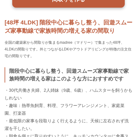
[48坪 4LDK] 階段中心に暮らし整う、回遊スムー
ズ家事動線で家族時間の増える家の間取り
全国の建築家から間取りが集まるmadree（マドリー）で集まった48坪、
4LDKの間取りです。外とつながるLDKやアウトドアリビングが特徴の注文住
宅の間取りです。
階段中心に暮らし整う、回遊スムーズ家事動線で家
族時間の増える家はこのような方におすすめです
・30代共働き夫婦、2人姉妹（9歳、6歳）、ハムスターを飼うかも
しれない
・趣味：熱帯魚飼育、料理、フラワーアレンジメント、家庭菜
園、打楽器
・最低限の家事を段取りよく行えるように、天候に左右されず洗
濯を干したい。
・朝食を個々に取りやすいように、キッチンカウンターに食事ス