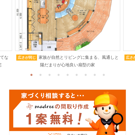
もてな
家族が自然とリビングに集まる、風通しと
広さが同じ
広さ
宅
陽だまりが心地良い扇型の家