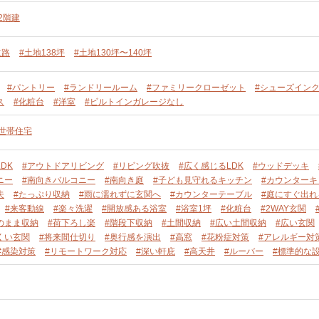
2階建
道路
#土地138坪
#土地130坪〜140坪
#パントリー
#ランドリールーム
#ファミリークローゼット
#シューズイン
ス
#化粧台
#洋室
#ビルトインガレージなし
単世帯住宅
DK
#アウトドアリビング
#リビング吹抜
#広く感じるLDK
#ウッドデッキ
ニー
#南向きバルコニー
#南向き庭
#子ども見守れるキッチン
#カウンターキ
夫
#たっぷり収納
#雨に濡れずに玄関へ
#カウンターテーブル
#庭にすぐ出
#来客動線
#楽々洗濯
#開放感ある浴室
#浴室1坪
#化粧台
#2WAY玄関
のまま収納
#荷下ろし楽
#階段下収納
#土間収納
#広い土間収納
#広い玄関
くい玄関
#将来間仕切り
#奥行感を演出
#高窓
#花粉症対策
#アレルギー対
#感染対策
#リモートワーク対応
#深い軒庇
#高天井
#ルーバー
#標準的な