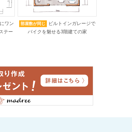
にワン
ビルトインガレージで
部屋数が同じ
家族人数が同じ
ステー
バイクを魅せる3階建ての家
ろいろなもの
高