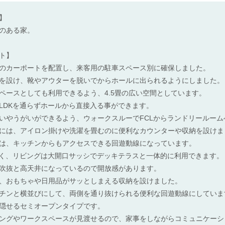
】
のある家。
ト】
のカーポートを配置し、来客用の駐車スペース別に確保しました。
を設け、靴やアウターを脱いでからホールに出られるようにしました。
ペースとしても利用できるよう、4.5畳の広い空間としています。
LDKを通らずホールから直接入る事ができます。
いやうがいができるよう、ウォークスルーでFCLからランドリールーム
には、アイロン掛けや洗濯を畳むのに便利なカウンターや収納を設けま
は、キッチンからもアクセスできる回遊動線になっています。
畳と広く、リビングは大開口サッシでデッキテラスと一体的に利用できます。
吹抜と高天井になっているので開放感があります。
、おもちゃや日用品がサッとしまえる収納を設けました。
チンと横並びにして、両側を通り抜けられる便利な回遊動線にしていま
隠せるセミオープンタイプです。
ングやワークスペースが見渡せるので、家事をしながらコミュニケーシ