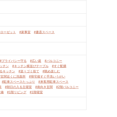
クローゼット
#家事室
#書斎スペース
#プライバシー守る
#広い庭
#バルコニー
ッチン
#キッチン横並びテーブル
#すぐ配膳
れるキッチン
#楽々ゴミ捨て
#眺め楽しむ
#玄関近くに洗面所
#帰宅後すぐ手洗いうがい
#駐車スペースたっぷり
#来客用駐車スペース
策
#朝日の入る主寝室
#南向き玄関
#2階バルコニー
設備
#1階リビング
#1階寝室