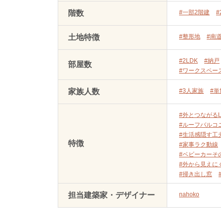
階数
#一部2階建
#
土地特徴
#整形地
#南
#2LDK
#納戸
部屋数
#ワークスペー
家族人数
#3人家族
#
#外とつながるL
#ルーフバルコ
#生活感隠す工
特徴
#家事ラク動線
#ベビーカーそ
#外から見えに
#掃き出し窓
担当建築家・デザイナー
nahoko