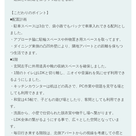
【こだわりのポイント】
■配置計画
・駐車スペースは3台で、袋小路でもバックで車庫入れできる配列とし
ました。
・アプローチ脇に駐輪スペースや外物置き用スペースを取ってます。
・ダイニング東側の凸凹外壁により、隣地アパートとの距離を保ちつ
つ生活できます。
■1階
・玄関左手に外用道具や靴の収納スペースを確保しました。
・1階のトイレはLDKと切り離し、ニオイや音漏れを気にせず利用でき
るようにしました。
・キッチンカウンターは机ほどの高さで、PC作業や宿題を見守る場と
しても利用できます。
・和室は4.5帖で、子どもの遊び場としたり、客間としても利用できま
す。
・洗面から、小壁で仕切られた脱衣室や物干し場へ繋がります。
・LDK全体の繋がるようにする事で、広々とした空間となっていま
す。
・毎日行き来する階段は、北側アパートからの視線を考慮して小窓と