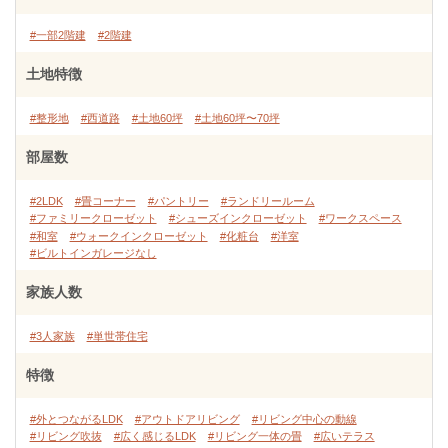
#一部2階建
#2階建
土地特徴
#整形地
#西道路
#土地60坪
#土地60坪〜70坪
部屋数
#2LDK
#畳コーナー
#パントリー
#ランドリールーム
#ファミリークローゼット
#シューズインクローゼット
#ワークスペース
#和室
#ウォークインクローゼット
#化粧台
#洋室
#ビルトインガレージなし
家族人数
#3人家族
#単世帯住宅
特徴
#外とつながるLDK
#アウトドアリビング
#リビング中心の動線
#リビング吹抜
#広く感じるLDK
#リビング一体の畳
#広いテラス