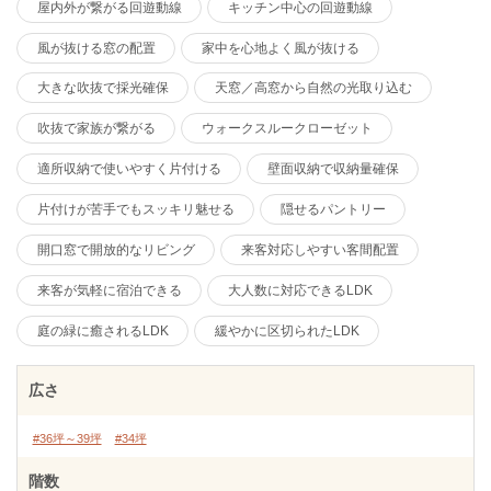
屋内外が繋がる回遊動線
キッチン中心の回遊動線
風が抜ける窓の配置
家中を心地よく風が抜ける
大きな吹抜で採光確保
天窓／高窓から自然の光取り込む
吹抜で家族が繋がる
ウォークスルークローゼット
適所収納で使いやすく片付ける
壁面収納で収納量確保
片付けが苦手でもスッキリ魅せる
隠せるパントリー
開口窓で開放的なリビング
来客対応しやすい客間配置
来客が気軽に宿泊できる
大人数に対応できるLDK
庭の緑に癒されるLDK
緩やかに区切られたLDK
広さ
#36坪～39坪
#34坪
階数