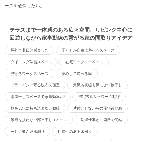
ースを確保したい。
テラスまで一体感のある広々空間、リビング中心に
回遊しながら家事動線の繋がる家の間取りアイデア
屋外で非日常感楽しむ
子どもが自由に遊べるスペース
ダイニング学習スペース
在宅ワークスーペース
見守るワークスペース
安心して遊べる庭
プライバシー守る脱衣洗面室
天気も視線も気にせず物干し
部屋干しスペースで家事効率UP
帰宅後即シャワーの動線
物をLDKに持ち込まない動線
片付けしながらの帰宅後動線
景観を損ねない部屋干しスペース
洗濯仕事が一箇所で完結
一列に並んだ水廻り
回遊性のある水廻り