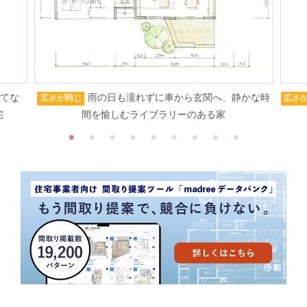
もてな
雨の日も濡れずに車から玄関へ、静かな時
広さが同じ
広さ
宅
間を愉しむライブラリーのある家