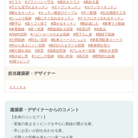
#テラス
#プライバシー守る
#南向きテラス
#南向き庭
#子ども見守れるキッチン
#オープンキッチン
#カウンターキッチン
#魅せるキッチン
#キッチン横並びテーブル
#すぐ配膳
#生活感隠す工夫
#たっぷり収納
#庭にすぐ出れるキッチン
#テラスにすぐ出れるキッチン
#勝手口
#楽々ゴミ捨て
#隠せるキッチン
#眺め楽しむ
#家事ラク動線
#来客動線
#楽々洗濯
#開放感ある浴室
#浴室1坪
#化粧台
#2WAY玄関
#ベビーカーそのまま収納
#荷下ろし楽
#階段下収納
#土間収納
#明るい玄関
#駐車スペースたっぷり
#来客用駐車スペース
#外から見えにくい玄関
#朝日の入る子ども部屋
#将来間仕切り
#奥行感を演出
#高窓
#花粉症対策
#アレルギー対策
#南向き玄関
#掃き出し窓
#リビング収納
#深い軒庇
#高天井
#標準的な設備
#1階リビング
担当建築家・デザイナー
ｋｎｔｋｓ
建築家・デザイナー
からのコメント
【全体のコンセプト】
・家族の集まるリビングを中心に動線の繋がる家。
・常にお互いが顔を合わせる家。
・近隣との距離を保ちつつ過ごせる家。