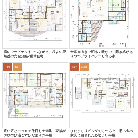
庭のウッドデッキでつながる、程よい距
全室南向きで明るく暖かい、開放感があ
離感の完全分離2世帯住宅
りつつプライバシーも守る家
40坪
4LDK
31坪
2LDK
広い庭とデッキで休日も大満足、家族が
ひだまりリビングでくつろぐ、思い出の
のびのび過ごすひだまりの平屋
家具に囲まれた心地よい平屋