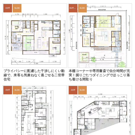
43坪
5LDK
36坪～39坪
3LDK
プライバシーに配慮した干渉しにくい動
本棚コーナーや専用書斎で自分時間が充
線で、来客も気兼ねなく過ごせる二世帯
実！掘りごたつダイニングでほっこり落
住宅
ち着ける間取り
39坪
4LDK
33坪
3LDK