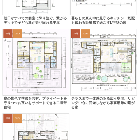
朝日がすべての個室に降り注ぐ、繋がる
暮らしの真ん中に見守るキッチン、気配
デッキで子ども達が走り回れる平屋
も伝わる距離感で過ごすL字型の家
53坪
2LDK
34坪
2LDK
庭の景色で季節を共有、プライベートを
テラスまで一体感のある広々空間、リビ
守りつつお互いをサポートできる二世帯
ング中心に回遊しながら家事動線の繋が
住宅
る家
32坪
3LDK