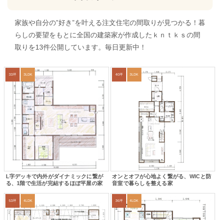
家族や自分の”好き”を叶える注文住宅の間取りが見つかる！暮
らしの要望をもとに全国の建築家が作成したｋｎｔｋｓの間
取りを13件公開しています。毎日更新中！
33坪
3LDK
40坪
3LDK
L字デッキで内外がダイナミックに繋が
オンとオフが心地よく繋がる、WICと防
る、1階で生活が完結するほぼ平屋の家
音室で暮らしを整える家
53坪
4LDK
36坪
4LDK