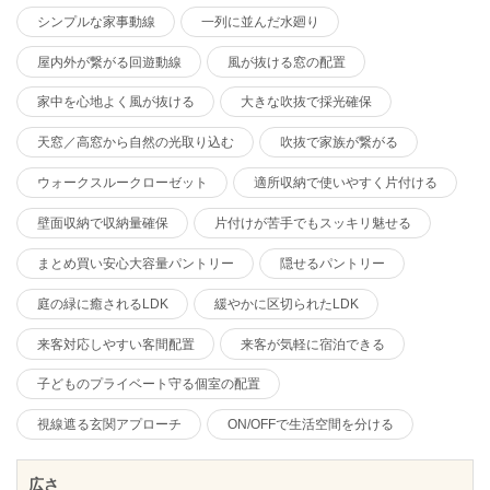
シンプルな家事動線
一列に並んだ水廻り
屋内外が繋がる回遊動線
風が抜ける窓の配置
家中を心地よく風が抜ける
大きな吹抜で採光確保
天窓／高窓から自然の光取り込む
吹抜で家族が繋がる
ウォークスルークローゼット
適所収納で使いやすく片付ける
壁面収納で収納量確保
片付けが苦手でもスッキリ魅せる
まとめ買い安心大容量パントリー
隠せるパントリー
庭の緑に癒されるLDK
緩やかに区切られたLDK
来客対応しやすい客間配置
来客が気軽に宿泊できる
子どものプライベート守る個室の配置
視線遮る玄関アプローチ
ON/OFFで生活空間を分ける
広さ