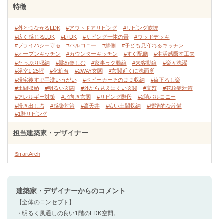
特徴
#外とつながるLDK
#アウトドアリビング
#リビング吹抜
#広く感じるLDK
#L+DK
#リビング一体の畳
#ウッドデッキ
#プライバシー守る
#バルコニー
#縁側
#子ども見守れるキッチン
#オープンキッチン
#カウンターキッチン
#すぐ配膳
#生活感隠す工夫
#たっぷり収納
#眺め楽しむ
#家事ラク動線
#来客動線
#楽々洗濯
#浴室1.25坪
#化粧台
#2WAY玄関
#玄関近くに洗面所
#帰宅後すぐ手洗いうがい
#ベビーカーそのまま収納
#荷下ろし楽
#土間収納
#明るい玄関
#外から見えにくい玄関
#高窓
#花粉症対策
#アレルギー対策
#北向き玄関
#リビング階段
#2階バルコニー
#掃き出し窓
#感染対策
#高天井
#広い土間収納
#標準的な設備
#1階リビング
担当建築家・デザイナー
SmartArch
建築家・デザイナー
からのコメント
【全体のコンセプト】
・明るく風通しの良い1階のLDK空間。