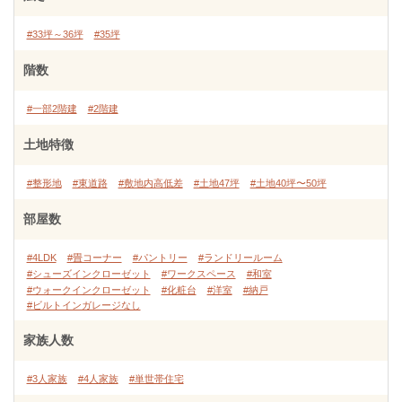
#33坪～36坪
#35坪
階数
#一部2階建
#2階建
土地特徴
#整形地
#東道路
#敷地内高低差
#土地47坪
#土地40坪〜50坪
部屋数
#4LDK
#畳コーナー
#パントリー
#ランドリールーム
#シューズインクローゼット
#ワークスペース
#和室
#ウォークインクローゼット
#化粧台
#洋室
#納戸
#ビルトインガレージなし
家族人数
#3人家族
#4人家族
#単世帯住宅