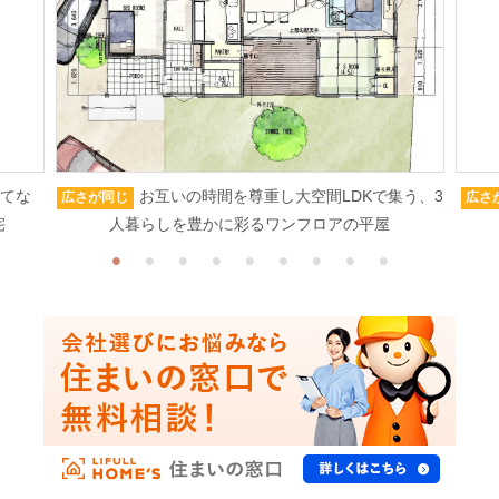
もてな
お互いの時間を尊重し大空間LDKで集う、3
広さが同じ
広さ
宅
人暮らしを豊かに彩るワンフロアの平屋