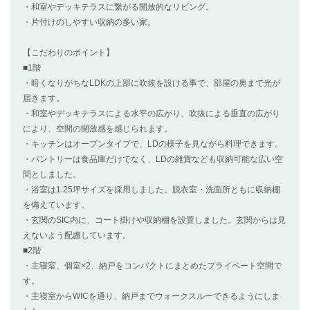
・和室やデッキテラスに繋がる開放的なリビング。
・片付けのしやすい収納の多い家。
【こだわりのポイント】
■1階
・暗くなりがちなLDKの上部に吹抜を設ける事で、部屋の奥まで光が
届きます。
・和室やデッキテラスによる水平の広がり、吹抜による垂直の広がり
により、空間の開放感を感じられます。
・キッチンはオープンタイプで、LDの様子を見ながら料理できます。
・パントリーは食品庫だけでなく、LDの雑貨なども収納可能な広い空
間としました。
・浴室は1.25坪サイズを採用しました。脱衣室・洗面所ともに収納棚
を備えています。
・玄関のSIC内に、コート掛けや収納棚を設置しました。玄関からは見
えないよう配慮しています。
■2階
・主寝室、個室×2、納戸をコンパクトにまとめたプライベート空間で
す。
・主寝室からWICを通り、納戸までウォークスルーできるようにしま