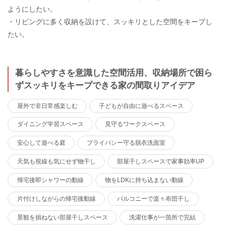
ようにしたい。
・リビングに多く収納を設けて、スッキリとした空間をキープし
たい。
暮らしやすさを意識した空間活用、収納場所で困ら
ずスッキリをキープできる家の間取りアイデア
屋外で非日常感楽しむ
子どもが自由に遊べるスペース
ダイニング学習スペース
見守るワークスペース
安心して遊べる庭
プライバシー守る脱衣洗面室
天気も視線も気にせず物干し
部屋干しスペースで家事効率UP
帰宅後即シャワーの動線
物をLDKに持ち込まない動線
片付けしながらの帰宅後動線
バルコニーで楽々布団干し
景観を損ねない部屋干しスペース
洗濯仕事が一箇所で完結