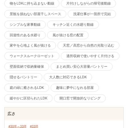
物をLDKに持ち込まない動線
片付けしながらの帰宅後動線
景観を損ねない部屋干しスペース
洗濯仕事が一箇所で完結
シンプルな家事動線
キッチン近くの水廻り動線
回遊性のある水廻り
風が抜ける窓の配置
家中を心地よく風が抜ける
天窓／高窓から自然の光取り込む
ウォークスルークローゼット
適所収納で使いやすく片付ける
壁面収納で収納量確保
まとめ買い安心大容量パントリー
隠せるパントリー
大人数に対応できるLDK
庭の緑に癒されるLDK
趣味に夢中になれる部屋
緩やかに区切られたLDK
開口窓で開放的なリビング
広さ
#30坪～33坪
#33坪