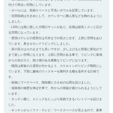
付けて明るい空間にしています。
・ホールには、収納スペースと手洗いボウルを設置しています。
・玄関収納は大きめにして、カウンターに雛人形などを飾れるように
しました。
・LDKには南に面した大開口サッシがあり、右側は縦長くスッと広が
る空間になっています。
・壁掛けテレビの壁部分は天井までの高さにせず、上部に空間をあけ
ています。奥をセカンドリビングにしました。
・床の高さはそのままでも良いですが、少し上げると部屋に変化がで
きて楽しい空間になります。上部に空間がある事で、リビングに東側
からの光が入り、抜け感のある素敵なリビングになります。
・階段は家族の入退室が分かるよう、スケルトンのリビング階段にし
ています。下部に趣味のウィスキーを陳列する棚を造作する計画で
す。
・南側にワークペース、階段横に小さめの仏間を設けました。
・道路側の袖壁を伸ばす事で、外からの視線が避けられるようにして
います。
・キッチン横に、ストックをたっぷり収納できるパントリーを設けま
した。
・キッチンからソファ・テレビ・ワークスペースが見えるので、家事