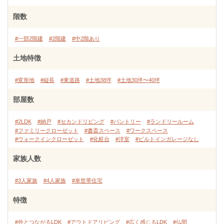
階数
#一部2階建
#2階建
#中2階あり
土地特徴
#変形地
#縦長
#東道路
#土地38坪
#土地30坪〜40坪
部屋数
#2LDK
#納戸
#セカンドリビング
#パントリー
#ランドリールーム
#ファミリークローゼット
#書斎スペース
#ワークスペース
#ウォークインクローゼット
#化粧台
#洋室
#ビルトインガレージなし
家族人数
#3人家族
#4人家族
#単世帯住宅
特徴
#外とつながるLDK
#アウトドアリビング
#広く感じるLDK
#仏間