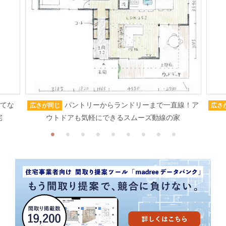
もてな
パントリーからランドリーまで一直線！ア
広さが同じ
広さ
宅
ウトドアも気軽にできるスムーズ動線の家