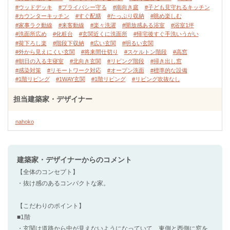
#ウッドデッキ
#プライバシー守る
#南向き庭
#子ども見守れるキッチン
#カウンターキッチン
#すぐ配膳
#たっぷり収納
#眺め楽しむ
#家事ラク動線
#来客動線
#楽々洗濯
#開放感ある浴室
#浴室1坪
#洗面所広め
#化粧台
#玄関近くに洗面所
#帰宅後すぐ手洗いうがい
#荷下ろし楽
#階段下収納
#広い玄関
#明るい玄関
#外から見えにくい玄関
#将来間仕切り
#スケルトン階段
#高窓
#朝日の入る主寝室
#北向き玄関
#リビング階段
#掃き出し窓
#感染対策
#リモートワーク対応
#オープン洗面
#標準的な設備
#1階リビング
#1WAY玄関
#1階リビング
#リビング吹抜なし
担当建築家・デザイナー
nahoko
建築家・デザイナー
からのコメント
【全体のコンセプト】
・抜け感のあるコンパクトな家。
【こだわりのポイント】
■1階
・玄関は道路から中が見えないようになっていて、東側と西側に窓を