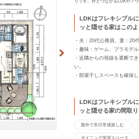
りです。外とつながるLDKやア
LDKはフレキシブル
ッと隠せる家はこのよ
・夫：20代公務員、妻：20
・趣味：ゲーム、プラモデル
・近隣からの視線を遮断でき
い。
・部屋干しスペースも確保し
LDKはフレキシブル
ッと隠せる家の間取り
屋外で非日常感楽しむ
ダイニング学習スペース