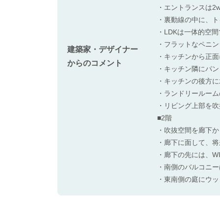
・エントランスは2
・裏動線の中に、ト
・LDKは一体的空
・フラットなペニン
建築家・デザイナー
・キッチンから正面
からのコメント
・キッチン隣にパン
・キッチンの後方に
・ランドリールーム
・リビング上部を吹
■2階
・吹抜空間を廊下か
・廊下に面して、将
・廊下の先には、W
・南側のバルコニー
・東南側の庭にウッ