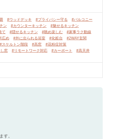
畳
#ウッドデッキ
#プライバシー守る
#バルコニー
チン
#カウンターキッチン
#魅せるキッチン
捨て
#隠せるキッチン
#眺め楽しむ
#家事ラク動線
所広め
#外に出られる浴室
#化粧台
#2WAY玄関
#スケルトン階段
#高窓
#花粉症対策
出し窓
#リモートワーク対応
#カーポート
#高天井
ます。