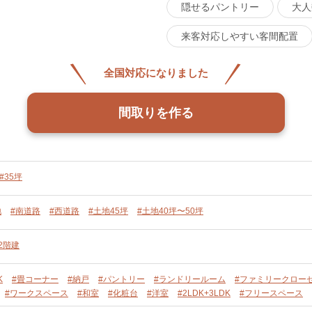
隠せるパントリー
大人
来客対応しやすい客間配置
全国対応になりました
間取りを作る
#35坪
地
#南道路
#西道路
#土地45坪
#土地40坪〜50坪
2階建
K
#畳コーナー
#納戸
#パントリー
#ランドリールーム
#ファミリークロー
#ワークスペース
#和室
#化粧台
#洋室
#2LDK+3LDK
#フリースペース