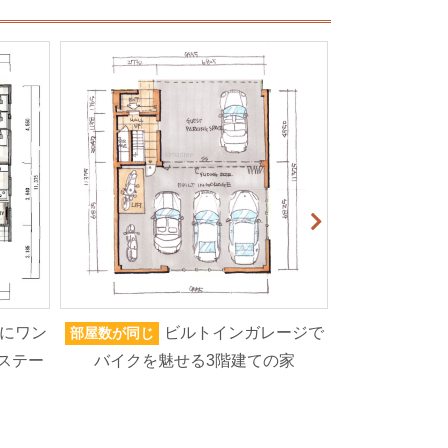
にワン
ビルトインガレージで
部屋数が同じ
家族人数が同じ
ステー
バイクを魅せる3階建ての家
ろいろなもの
高