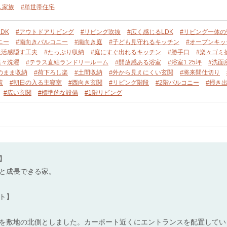
人家族
#単世帯住宅
DK
#アウトドアリビング
#リビング吹抜
#広く感じるLDK
#リビング一体の
ニー
#南向きバルコニー
#南向き庭
#子ども見守れるキッチン
#オープンキッ
生活感隠す工夫
#たっぷり収納
#庭にすぐ出れるキッチン
#勝手口
#楽々ゴミ
楽々洗濯
#テラス直結ランドリールーム
#開放感ある浴室
#浴室1.25坪
#洗面
のまま収納
#荷下ろし楽
#土間収納
#外から見えにくい玄関
#将来間仕切り
策
#朝日の入る主寝室
#西向き玄関
#リビング階段
#2階バルコニー
#掃き
#広い玄関
#標準的な設備
#1階リビング
】
と成長できる家。
ト】
を敷地の北側としました。カーポート近くにエントランスを配置してい