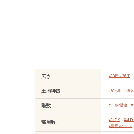
広さ
#33坪～36坪
土地特徴
#変形地
#角
階数
#一部2階建
#
#3LDK
#4LD
部屋数
#書斎スペース