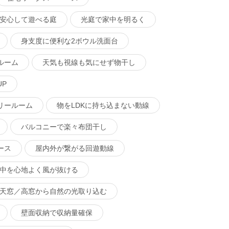
安心して遊べる庭
光庭で家中を明るく
身支度に便利な2ボウル洗面台
ルーム
天気も視線も気にせず物干し
P
リールーム
物をLDKに持ち込まない動線
バルコニーで楽々布団干し
ース
屋内外が繋がる回遊動線
中を心地よく風が抜ける
天窓／高窓から自然の光取り込む
壁面収納で収納量確保