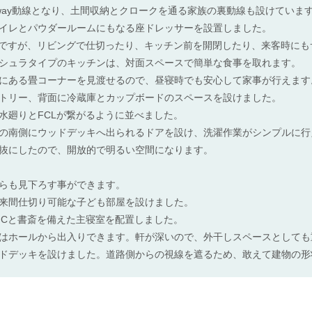
way動線となり、土間収納とクロークを通る家族の裏動線も設けていま
イレとパウダールームにもなる座ドレッサーを設置しました。
間ですが、リビングで仕切ったり、キッチン前を開閉したり、来客時に
シュラタイプのキッチンは、対面スペースで簡単な食事を取れます。
にある畳コーナーを見渡せるので、昼寝時でも安心して家事が行えます
トリー、背面に冷蔵庫とカップボードのスペースを設けました。
水廻りとFCLが繋がるように並べました。
の南側にウッドデッキへ出られるドアを設け、洗濯作業がシンプルに行
抜にしたので、開放的で明るい空間になります。
らも見下ろす事ができます。
来間仕切り可能な子ども部屋を設けました。
ICと書斎を備えた主寝室を配置しました。
はホールから出入りできます。軒が深いので、外干しスペースとしても
ドデッキを設けました。道路側からの視線を遮るため、敢えて建物の形