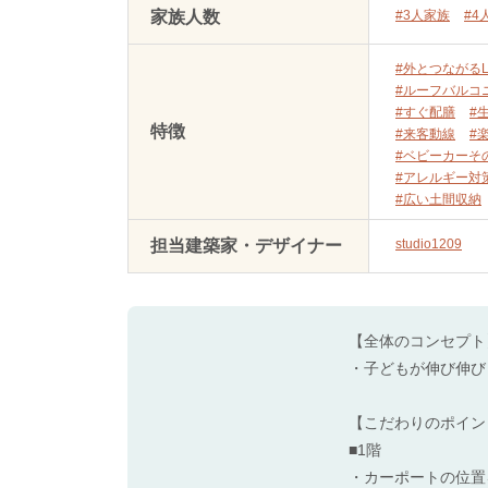
家族人数
#3人家族
#4
#外とつながるL
#ルーフバルコ
#すぐ配膳
#
特徴
#来客動線
#
#ベビーカーそ
#アレルギー対
#広い土間収納
担当建築家・デザイナー
studio1209
【全体のコンセプト
・子どもが伸び伸び
【こだわりのポイン
■1階
・カーポートの位置