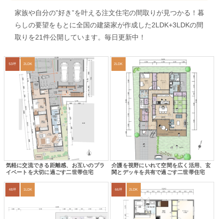
家族や自分の”好き”を叶える注文住宅の間取りが見つかる！暮
らしの要望をもとに全国の建築家が作成した2LDK+3LDKの間
取りを21件公開しています。毎日更新中！
53坪
2LDK
2LDK
気軽に交流できる距離感、お互いのプラ
介護を視野にいれて空間を広く活用、玄
イベートを大切に過ごす二世帯住宅
関とデッキを共有で過ごす二世帯住宅
48坪
1LDK
66坪
2LDK