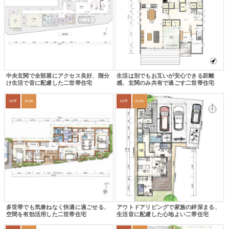
中央玄関で全部屋にアクセス良好、階分
生活は別でもお互いが安心できる距離
け生活で音に配慮した二世帯住宅
感、玄関のみ共有で過ごす二世帯住宅
55坪
3LDK
50坪
2LDK
多世帯でも気兼ねなく快適に過ごせる、
アウトドアリビングで家族の絆深まる、
空間を有効活用した二世帯住宅
生活音に配慮した心地よい二帯住宅