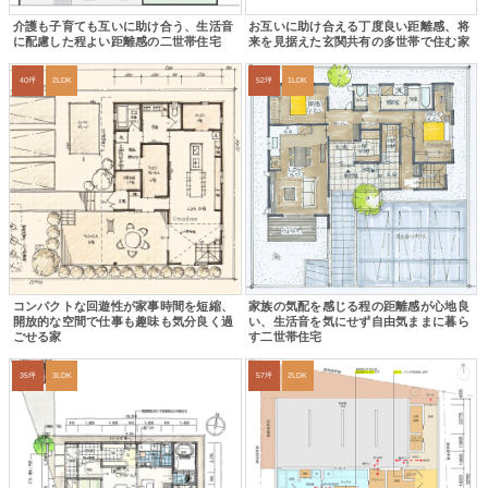
介護も子育ても互いに助け合う、生活音
お互いに助け合える丁度良い距離感、将
に配慮した程よい距離感の二世帯住宅
来を見据えた玄関共有の多世帯で住む家
40坪
2LDK
52坪
1LDK
コンパクトな回遊性が家事時間を短縮、
家族の気配を感じる程の距離感が心地良
開放的な空間で仕事も趣味も気分良く過
い、生活音を気にせず自由気ままに暮ら
ごせる家
す二世帯住宅
35坪
3LDK
57坪
2LDK