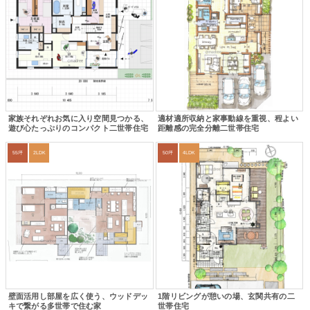
家族それぞれお気に入り空間見つかる、
適材適所収納と家事動線を重視、程よい
遊び心たっぷりのコンパクト二世帯住宅
距離感の完全分離二世帯住宅
55坪
2LDK
50坪
4LDK
壁面活用し部屋を広く使う、ウッドデッ
1階リビングが憩いの場、玄関共有の二
キで繋がる多世帯で住む家
世帯住宅