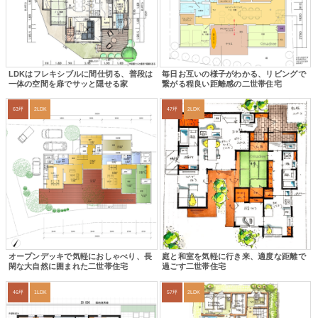
LDKはフレキシブルに間仕切る、普段は
毎日お互いの様子がわかる、リビングで
一体の空間を扉でサッと隠せる家
繋がる程良い距離感の二世帯住宅
63坪
2LDK
47坪
2LDK
オープンデッキで気軽におしゃべり、長
庭と和室を気軽に行き来、適度な距離で
閑な大自然に囲まれた二世帯住宅
過ごす二世帯住宅
46坪
1LDK
57坪
2LDK