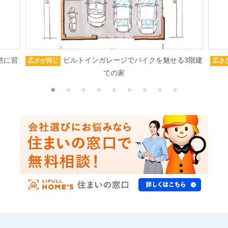
然に習
ビルトインガレージでバイクを魅せる3階建
広さが同じ
広さ
ての家