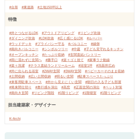
#台形
#東道路
#土地150坪以上
特徴
#外とつながるLDK
#アウトドアリビング
#リビング吹抜
#ダイニング吹抜
#LDK吹抜
#広く感じるLDK
#ルーバー
#ウッドデッキ
#プライバシー守る
#バルコニー
#縁側
#南向きバルコニー
#シンボルツリー
#中庭
#子ども見守れるキッチン
#オープンキッチン
#たっぷり収納
#玄関直結パントリー
#雨に濡れずに玄関へ
#勝手口
#楽々ゴミ捨て
#家事ラク動線
#楽々洗濯
#テラス直結ランドリールーム
#浴室1坪
#洗面所広め
#外に出られる浴室
#2WAY玄関
#3WAY玄関
#ベビーカーそのまま収納
#土間収納
#広い土間収納
#明るい玄関
#駐車スペースたっぷり
#来客用駐車スペース
#外から見えにくい玄関
#朝日の入る子ども部屋
#将来間仕切り
#奥行感を演出
#高窓
#正面玄関の演出
#ペット対策
#南向き玄関
#リビング階段
#1階リビング
#1階寝室
#1階リビング
担当建築家・デザイナー
K-Archi