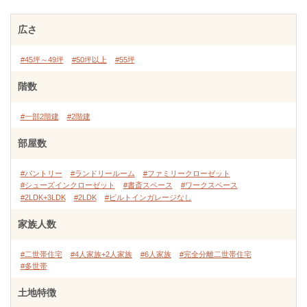
広さ
#45坪～49坪
#50坪以上
#55坪
階数
#一部2階建
#2階建
部屋数
#パントリー
#ランドリールーム
#ファミリークローゼット
#シューズインクローゼット
#書斎スペース
#ワークスペース
#2LDK+3LDK
#2LDK
#ビルトインガレージなし
家族人数
#二世帯住宅
#4人家族+2人家族
#6人家族
#完全分離二世帯住宅
#多世帯
土地特徴