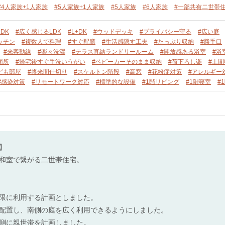
#4人家族+1人家族
#5人家族+1人家族
#5人家族
#6人家族
#一部共有二世帯
DK
#広く感じるLDK
#L+DK
#ウッドデッキ
#プライバシー守る
#広い庭
ッチン
#複数人で料理
#すぐ配膳
#生活感隠す工夫
#たっぷり収納
#勝手口
#来客動線
#楽々洗濯
#テラス直結ランドリールーム
#開放感ある浴室
#浴
面所
#帰宅後すぐ手洗いうがい
#ベビーカーそのまま収納
#荷下ろし楽
#土間
ども部屋
#将来間仕切り
#スケルトン階段
#高窓
#花粉症対策
#アレルギー
#感染対策
#リモートワーク対応
#標準的な設備
#1階リビング
#1階寝室
#
】
和室で繋がる二世帯住宅。
限に利用する計画としました。
配置し、南側の庭を広く利用できるようにしました。
側に親世帯を計画しました。