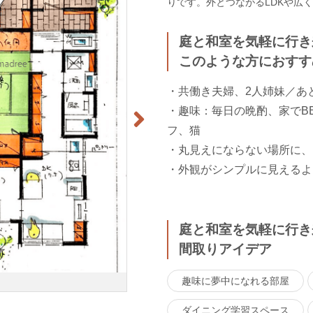
りです。外とつながるLDKや広
庭と和室を気軽に行き
このような方におすす
・共働き夫婦、2人姉妹／あ
・趣味：毎日の晩酌、家でB
フ、猫
・丸見えにならない場所に、
・外観がシンプルに見えるよ
庭と和室を気軽に行き
間取りアイデア
趣味に夢中になれる部屋
ダイニング学習スペース