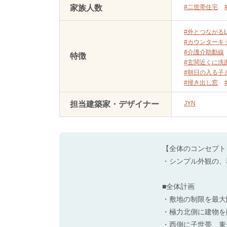
家族人数
#二世帯住宅
#外とつながるL
#カウンターキ
#介護介助動線
特徴
#玄関近くに洗
#朝日の入る子
#掃き出し窓
担当建築家・デザイナー
JYN
【全体のコンセプト
・シンプル外観の、
■全体計画
・敷地の制限を最大
・極力北側に建物を
・西側に子世帯、東