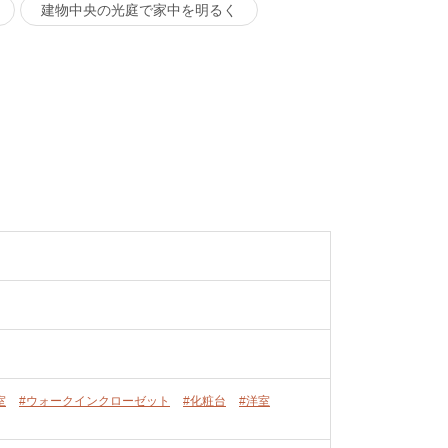
建物中央の光庭で家中を明るく
室
#ウォークインクローゼット
#化粧台
#洋室