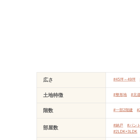
広さ
#45坪～49坪
土地特徴
#整形地
#北
階数
#一部2階建
#
#納戸
#パン
部屋数
#2LDK+3LDK