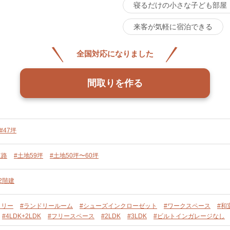
寝るだけの小さな子ども部屋
来客が気軽に宿泊できる
全国対応になりました
間取りを作る
#47坪
道路
#土地59坪
#土地50坪〜60坪
2階建
トリー
#ランドリールーム
#シューズインクローゼット
#ワークスペース
#和
#4LDK+2LDK
#フリースペース
#2LDK
#3LDK
#ビルトインガレージなし