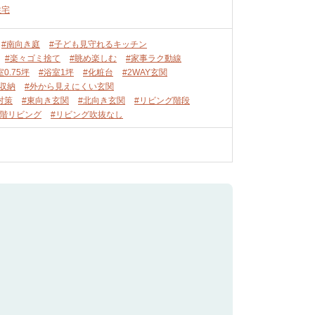
住宅
#南向き庭
#子ども見守れるキッチン
#楽々ゴミ捨て
#眺め楽しむ
#家事ラク動線
室0.75坪
#浴室1坪
#化粧台
#2WAY玄関
収納
#外から見えにくい玄関
対策
#東向き玄関
#北向き玄関
#リビング階段
1階リビング
#リビング吹抜なし