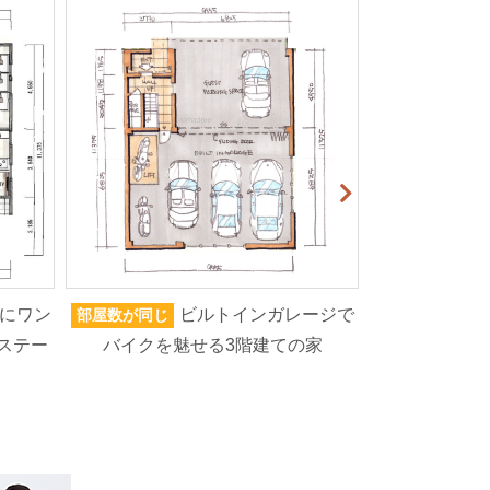
にワン
ビルトインガレージで
部屋数が同じ
家族人数が同じ
ステー
バイクを魅せる3階建ての家
ま動線は別ル
しく逃