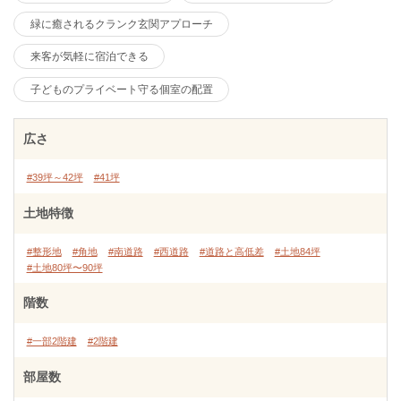
緑に癒されるクランク玄関アプローチ
来客が気軽に宿泊できる
子どものプライベート守る個室の配置
広さ
#39坪～42坪
#41坪
土地特徴
#整形地
#角地
#南道路
#西道路
#道路と高低差
#土地84坪
#土地80坪〜90坪
階数
#一部2階建
#2階建
部屋数