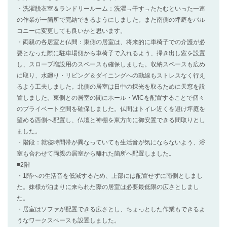
・洗濯脱衣室＆ランドリールーム：洗濯→干す→たたむといった一連
の作業が一箇所で完結できるようにしました。また南側の坪庭をバル
コニーに変更しても良いかと思います。
・両親の各居室と仏間：東側の居室は、将来的に車椅子での介護が必
要となった際に駐車場側から車椅子で入れるよう、掃き出し窓を設置
し、スロープ増設用のスペースも確保しました。収納スペースも広め
に取り、水廻り・リビング＆ダイニングへの動線もストレスなく行え
るよう工夫しました。北側の居室は日中の採光を取るために天窓を設
置しました。東側との居室の間にホール・WICを配置することで個々
のプライベート空間を確保しました。仏間はトイレ近くを避け坪庭を
望める西側へ配置し、仏壇と神棚を東方向に御安置できる間取りとし
ました。
・階段：就寝時間帯が異なっていても生活音が気にならないよう、浴
室も合わせて両親の居室から離れた箇所へ配置しました。
■2階
・1階への生活音を低減するため、上部には配置せずに南側としまし
た。妹様が泊まりに来られた際の居室は必要最低限の広さとしまし
た。
・居室はソファが配置できる広さとし、ちょっとした作業もできるよ
うなワークスペースも設置しました。