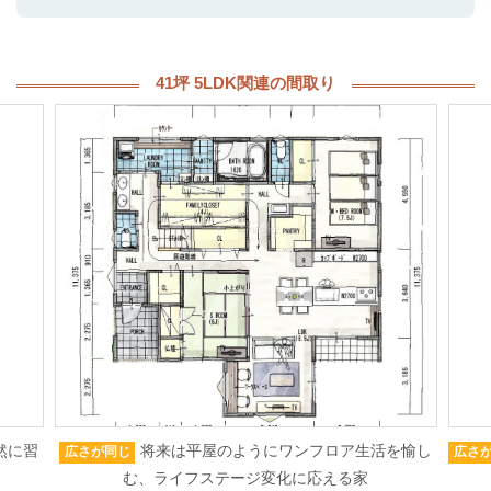
41坪 5LDK関連の間取り
然に習
将来は平屋のようにワンフロア生活を愉し
広さが同じ
広さ
む、ライフステージ変化に応える家