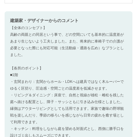
建築家・デザイナー
からのコメント
【全体のコンセプト】
高齢の両親との同居という事で、どの空間にいても基本的に温度差が
あまり生じないよう工夫しました。また、将来的に車椅子での介護が
必要となった際にも対応可能（生活動線・通路を広め）なプランとし
ました。
【各所のポイント】
■1階
・玄関まわり：玄関からホール・LDKへは建具ではなく木ルーバーで
ゆるく区切り、圧迫感・空間ごとの温度差を低減させます。
・リビング＆ダイニング：床座で、自然と視線が雄松・雌松を残した
庭へ抜ける配置とし、障子・サッシともに引き込み仕様としました。
縁側はアウターリビングとしても活用できます。家族で趣味の野球観
戦を楽しんだり、季節の移ろいを感じながら日常の疲れを癒す場とし
て利用できます。
・キッチン：料理をしながら庭を望める対面式とし、西側に勝手口を
設けゴミ出しもスムーズにできます。