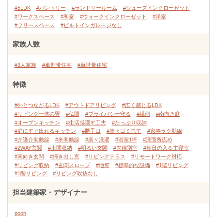
#5LDK
#パントリー
#ランドリールーム
#シューズインクローゼット
#ワークスペース
#和室
#ウォークインクローゼット
#洋室
#フリースペース
#ビルトインガレージなし
家族人数
#3人家族
#単世帯住宅
#単世帯住宅
特徴
#外とつながるLDK
#アウトドアリビング
#広く感じるLDK
#リビング一体の畳
#仏間
#プライバシー守る
#縁側
#南向き庭
#オープンキッチン
#生活感隠す工夫
#たっぷり収納
#庭にすぐ出れるキッチン
#勝手口
#楽々ゴミ捨て
#家事ラク動線
#介護介助動線
#来客動線
#楽々洗濯
#浴室1坪
#洗面所広め
#2WAY玄関
#土間収納
#明るい玄関
#夫婦別室
#朝日の入る主寝室
#南向き玄関
#掃き出し窓
#リビングテラス
#リモートワーク対応
#リビング収納
#玄関スロープ
#地窓
#標準的な設備
#1階リビング
#1階リビング
#リビング吹抜なし
担当建築家・デザイナー
pooh