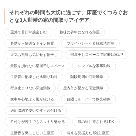
それぞれの時間も大切に過ごす、床座でくつろぐお
とな3人世帯の家の間取りアイデア
屋外で非日常感楽しむ
趣味に夢中になれる部屋
各階から快適なトイレ位置
プライバシー守る脱衣洗面室
天気も視線も気にせず物干し
部屋干しスペースで家事効率UP
景観を損ねない部屋干しスペース
シンプルな家事動線
生活音に配慮した水廻り動線
階段周囲の回遊動線
行き止まりない回遊動線
屋内外が繋がる回遊動線
家中を心地よく風が抜ける
目隠しルーバーで採光確保
適所収納で使いやすく片付ける
片付けが苦手でもスッキリ魅せる
庭の緑に癒されるLDK
生活音を気にしない主寝室
将来を見据えた1階主寝室