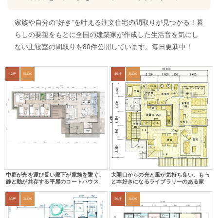
家族や自分の”好き”を叶える注文住宅の間取りが見つかる！暮
らしの要望をもとに全国の建築家が作成した生活音を気にし
ない主寝室の間取りを80件公開しています。毎日更新中！
42坪
5LDK
45坪
3LDK
中庭が光を運び長い廊下が家族を繋ぐ、
大開口からの光と風が気持ち良い、もっ
静と動が共存する平屋のコートハウス
と本好きになるライブラリーのある家
33坪
2LDK
39坪
3LDK