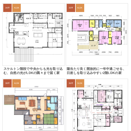
34坪
4LDK
33坪
4LDK
スケルトン階段で中央からも光を取り込
陽当たり良く開放的に一年中過ごせる、
む、自然の光がLDKの隅々まで届く家
日差しを取り込みやすい2階LDKの家
38坪
4LDK
36坪
3LDK