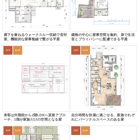
廊下を兼ねるウォークスルー収納で音対
建物の中心に家事空間を集約、扉で生活
策、機能的な家事動線で繋がる平屋
音とプライバシーに配慮できる平屋
36坪
3LDK
33坪
4LDK
来客は外階段から2階LDKへ直接アプロ
自分時間を快適に過ごせる、家族それぞ
ーチ、1階が家族だけの空間となる家
れにパーソナルスペースのある家
40坪
5LDK
39坪
3LDK