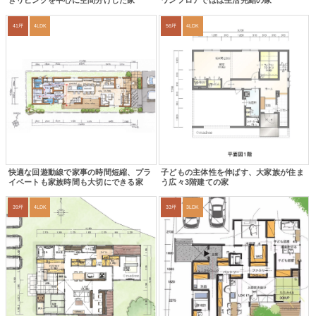
きリビングを中心に空間分けした家
ワンフロアでほぼ生活完結の家
41坪
4LDK
56坪
4LDK
快適な回遊動線で家事の時間短縮、プラ
子どもの主体性を伸ばす、大家族が住ま
イベートも家族時間も大切にできる家
う広々3階建ての家
39坪
4LDK
33坪
3LDK