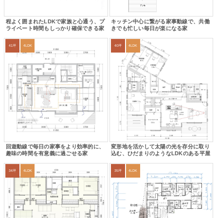
程よく囲まれたLDKで家族と心通う、プ
キッチン中心に繋がる家事動線で、共働
ライベート時間もしっかり確保できる家
きでも忙しい毎日が楽になる家
41坪
4LDK
40坪
4LDK
回遊動線で毎日の家事をより効率的に、
変形地を活かして太陽の光を存分に取り
趣味の時間を有意義に過ごせる家
込む、ひだまりのようなLDKのある平屋
34坪
4LDK
35坪
4LDK