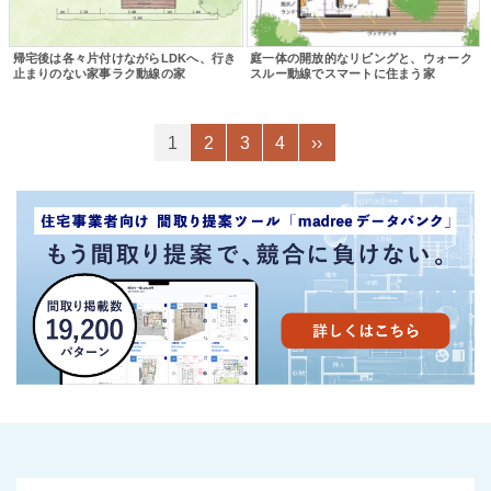
帰宅後は各々片付けながらLDKへ、行き
庭一体の開放的なリビングと、ウォーク
止まりのない家事ラク動線の家
スルー動線でスマートに住まう家
1
2
3
4
››