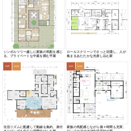
シンボルツリー越しに家族の気配を感じ
ロールスクリーンでさっと目隠し、人が
る、プライベートな中庭を囲む平屋
集まるあたたかな光差し込む家
39坪
4LDK
42坪
4LDK
生活リズムに配慮して動線を集約、扉付
家族の気配感じながら個々時間も充実、