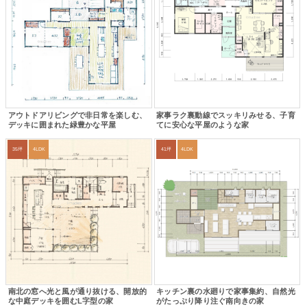
アウトドアリビングで非日常を楽しむ、
家事ラク裏動線でスッキリみせる、子育
デッキに囲まれた緑豊かな平屋
てに安心な平屋のような家
35坪
4LDK
41坪
4LDK
南北の窓へ光と風が通り抜ける、開放的
キッチン裏の水廻りで家事集約、自然光
な中庭デッキを囲むL字型の家
がたっぷり降り注ぐ南向きの家