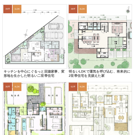
39坪
1LDK
38坪
3LDK
キッチンを中心にぐるっと回遊家事、変
明るいLDKで運気を呼び込む、将来的に
形地を生かした明るい二世帯住宅
2世帯住宅を見据えた家
36坪
4LDK
61坪
4LDK