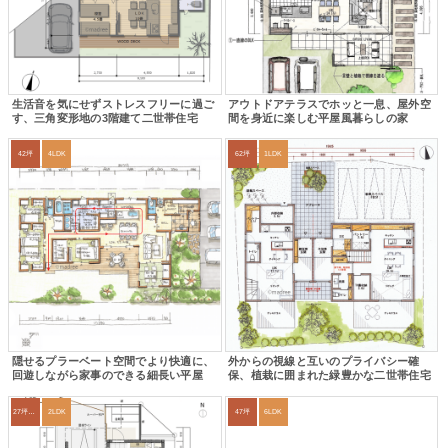
生活音を気にせずストレスフリーに過ご
アウトドアテラスでホッと一息、屋外空
す、三角変形地の3階建て二世帯住宅
間を身近に楽しむ平屋風暮らしの家
42坪
4LDK
62坪
1LDK
隠せるプラーベート空間でより快適に、
外からの視線と互いのプライバシー確
回遊しながら家事のできる細長い平屋
保、植栽に囲まれた緑豊かな二世帯住宅
27坪〜30坪
2LDK
47坪
6LDK