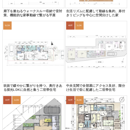
廊下を兼ねるウォークスルー収納で音対
生活リズムに配慮して動線を集約、扉付
策、機能的な家事動線で繋がる平屋
きリビングを中心に空間分けした家
5LDK
48坪
1LDK
吹抜で緩やかに繋がりを持つ、奥行きあ
中央玄関で全部屋にアクセス良好、階分
る採光LDKに自然と集う二世帯住宅
け生活で音に配慮した二世帯住宅
34坪
1LDK
42坪
4LDK