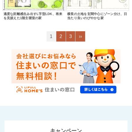
適度な距離感生み出すL字型LDK、将来
横長の土地を玄関中心にゾーン分け、日
を見据えた1階主寝室の家
当たり良いのびやかな家
1
2
3
››
キャンペーン