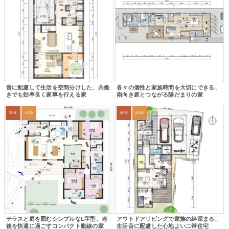
音に配慮して生活を空間分けした、共働
各々の個性と家族時間を大切にできる、
きでも効率良く家事を行える家
南向き庭とつながる陽だまりの家
32坪
4LDK
50坪
2LDK
テラスと庭を囲むシンプルなL字型、老
アウトドアリビングで家族の絆深まる、
後を快適に過ごすコンパクト動線の家
生活音に配慮した心地よい二帯住宅