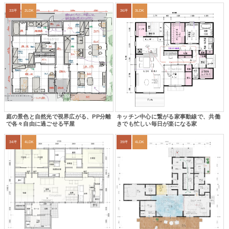
33坪
2LDK
36坪
3LDK
庭の景色と自然光で視界広がる、PP分離
キッチン中心に繋がる家事動線で、共働
で各々自由に過ごせる平屋
きでも忙しい毎日が楽になる家
34坪
4LDK
39坪
4LDK