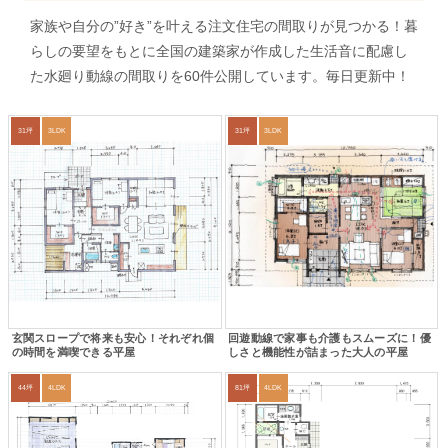
家族や自分の”好き”を叶える注文住宅の間取りが見つかる！暮
らしの要望をもとに全国の建築家が作成した生活音に配慮し
た水廻り動線の間取りを60件公開しています。毎日更新中！
31坪
3LDK
31坪
3LDK
玄関スロープで将来も安心！それぞれ個
回遊動線で家事も介護もスムーズに！優
の時間を満喫できる平屋
しさと機能性が詰まった大人の平屋
44坪
4LDK
81坪
4LDK