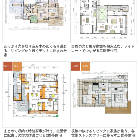
たっぷり光を取り込み木のぬくもり感じ
自然の光と風が家族を包み込む、ライト
る、リビングから続くデッキに囲まれた
コートでつながる二世帯住宅
家
50坪以上
畳コーナー
41坪
4LDK
まとめて収納で時短家事が叶う、生活音
視線の抜けるリビングに家族が集う、各
に配慮しのびのび過ごせる2世帯住宅
世帯ストレスフリーに暮らす二世帯住宅