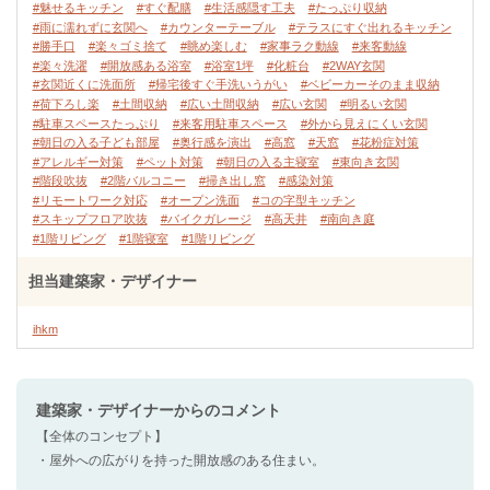
#魅せるキッチン
#すぐ配膳
#生活感隠す工夫
#たっぷり収納
#雨に濡れずに玄関へ
#カウンターテーブル
#テラスにすぐ出れるキッチン
#勝手口
#楽々ゴミ捨て
#眺め楽しむ
#家事ラク動線
#来客動線
#楽々洗濯
#開放感ある浴室
#浴室1坪
#化粧台
#2WAY玄関
#玄関近くに洗面所
#帰宅後すぐ手洗いうがい
#ベビーカーそのまま収納
#荷下ろし楽
#土間収納
#広い土間収納
#広い玄関
#明るい玄関
#駐車スペースたっぷり
#来客用駐車スペース
#外から見えにくい玄関
#朝日の入る子ども部屋
#奥行感を演出
#高窓
#天窓
#花粉症対策
#アレルギー対策
#ペット対策
#朝日の入る主寝室
#東向き玄関
#階段吹抜
#2階バルコニー
#掃き出し窓
#感染対策
#リモートワーク対応
#オープン洗面
#コの字型キッチン
#スキップフロア吹抜
#バイクガレージ
#高天井
#南向き庭
#1階リビング
#1階寝室
#1階リビング
担当建築家・デザイナー
ihkm
建築家・デザイナー
からのコメント
【全体のコンセプト】
・屋外への広がりを持った開放感のある住まい。