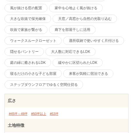
風が抜ける窓の配置
家中を心地よく風が抜ける
大きな吹抜で採光確保
天窓／高窓から自然の光取り込む
吹抜で家族が繋がる
廊下を部屋干しに活用
ウォークスルークローゼット
適所収納で使いやすく片付ける
隠せるパントリー
大人数に対応できるLDK
庭の緑に癒されるLDK
緩やかに区切られたLDK
寝るだけの小さな子ども部屋
来客が気軽に宿泊できる
ステップダウンフロアでゆるく空間仕切る
広さ
#45坪～49坪
#50坪以上
#53坪
土地特徴