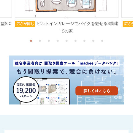
型SIC
ビルトインガレージでバイクを魅せる3階建
広さが同じ
広さ
ての家