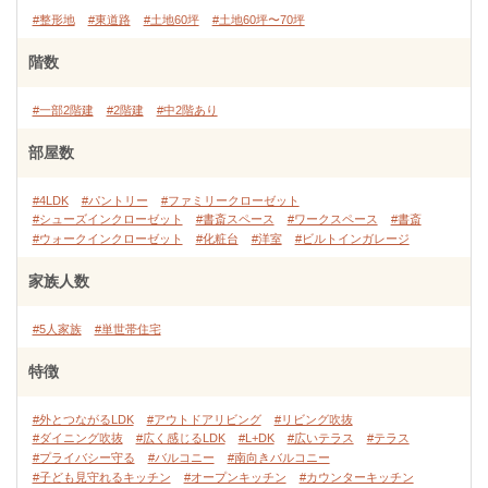
#整形地
#東道路
#土地60坪
#土地60坪〜70坪
階数
#一部2階建
#2階建
#中2階あり
部屋数
#4LDK
#パントリー
#ファミリークローゼット
#シューズインクローゼット
#書斎スペース
#ワークスペース
#書斎
#ウォークインクローゼット
#化粧台
#洋室
#ビルトインガレージ
家族人数
#5人家族
#単世帯住宅
特徴
#外とつながるLDK
#アウトドアリビング
#リビング吹抜
#ダイニング吹抜
#広く感じるLDK
#L+DK
#広いテラス
#テラス
#プライバシー守る
#バルコニー
#南向きバルコニー
#子ども見守れるキッチン
#オープンキッチン
#カウンターキッチン