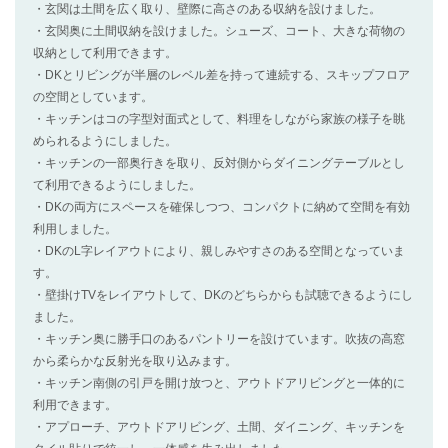
・玄関は土間を広く取り、壁際に高さのある収納を設けました。
・玄関奥に土間収納を設けました。シューズ、コート、大きな荷物の
収納として利用できます。
・DKとリビングが半層のレベル差を持って連続する、スキップフロア
の空間としています。
・キッチンはコの字型対面式として、料理をしながら家族の様子を眺
められるようにしました。
・キッチンの一部奥行きを取り、反対側からダイニングテーブルとし
て利用できるようにしました。
・DKの両方にスペースを確保しつつ、コンパクトに納めて空間を有効
利用しました。
・DKのL字レイアウトにより、親しみやすさのある空間となっていま
す。
・壁掛けTVをレイアウトして、DKのどちらからも試聴できるようにし
ました。
・キッチン奥に勝手口のあるパントリーを設けています。吹抜の高窓
から柔らかな反射光を取り込みます。
・キッチン南側の引戸を開け放つと、アウトドアリビングと一体的に
利用できます。
・アプローチ、アウトドアリビング、土間、ダイニング、キッチンを