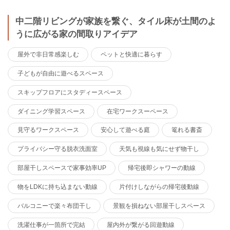
中二階リビングが家族を繋ぐ、タイル床が土間のよ
うに広がる家の間取りアイデア
屋外で非日常感楽しむ
ペットと快適に暮らす
子どもが自由に遊べるスペース
スキップフロアにスタディースペース
ダイニング学習スペース
在宅ワークスーペース
見守るワークスペース
安心して遊べる庭
篭れる書斎
プライバシー守る脱衣洗面室
天気も視線も気にせず物干し
部屋干しスペースで家事効率UP
帰宅後即シャワーの動線
物をLDKに持ち込まない動線
片付けしながらの帰宅後動線
バルコニーで楽々布団干し
景観を損ねない部屋干しスペース
洗濯仕事が一箇所で完結
屋内外が繋がる回遊動線