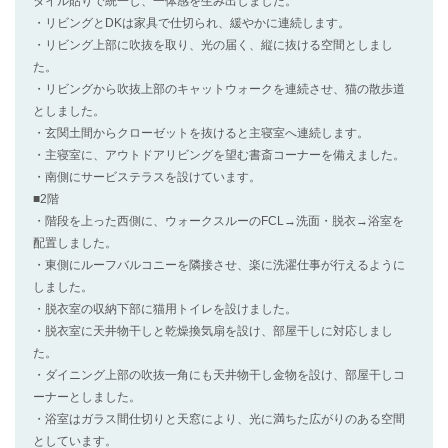
タイル貼りで統一し、一体感を生み出しました。
・リビングとDKは家具で仕切られ、緩やかに連続します。
・リビング上部に吹抜を取り、光の届く、縦に抜ける空間としまし
た。
・リビングから吹抜上部のキャットウォークを連続させ、猫の散歩道
としました。
・玄関土間からクローゼットを抜けると主寝室へ連続します。
・主寝室に、アウトドアリビングを望む書斎コーナーを備えました。
・南側にサービステラスを設けています。
■2階
・階段を上った西側に、ウォークスルーのFCL→洗面・脱衣→浴室を
配置しました。
・東側にルーフバルコニーを隣接させ、楽に洗濯仕事が行えるように
しました。
・脱衣室の収納下部に猫用トイレを設けました。
・脱衣室に天井物干しと乾燥換気扇を設け、部屋干しに対応しまし
た。
・ダイニング上部の吹抜一角にも天井物干し金物を設け、部屋干しコ
ーナーとしました。
・浴室はガラス間仕切りと天窓により、光に満ちた広がりのある空間
としています。