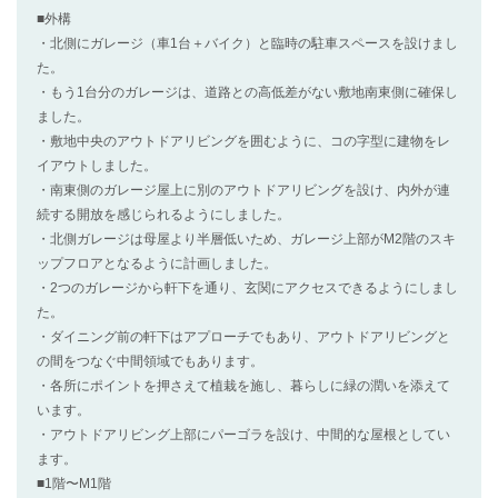
■外構
・北側にガレージ（車1台＋バイク）と臨時の駐車スペースを設けまし
た。
・もう1台分のガレージは、道路との高低差がない敷地南東側に確保し
ました。
・敷地中央のアウトドアリビングを囲むように、コの字型に建物をレ
イアウトしました。
・南東側のガレージ屋上に別のアウトドアリビングを設け、内外が連
続する開放を感じられるようにしました。
・北側ガレージは母屋より半層低いため、ガレージ上部がM2階のスキ
ップフロアとなるように計画しました。
・2つのガレージから軒下を通り、玄関にアクセスできるようにしまし
た。
・ダイニング前の軒下はアプローチでもあり、アウトドアリビングと
の間をつなぐ中間領域でもあります。
・各所にポイントを押さえて植栽を施し、暮らしに緑の潤いを添えて
います。
・アウトドアリビング上部にパーゴラを設け、中間的な屋根としてい
ます。
■1階〜M1階