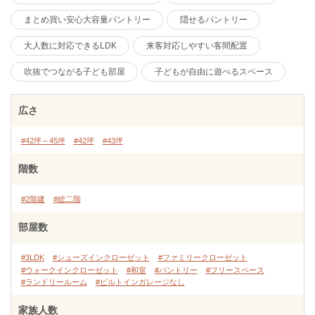
まとめ買い安心大容量パントリー
隠せるパントリー
大人数に対応できるLDK
来客対応しやすい客間配置
吹抜でつながる子ども部屋
子どもが自由に遊べるスペース
広さ
#42坪～45坪
#42坪
#43坪
階数
#2階建
#総二階
部屋数
#3LDK
#シューズインクローゼット
#ファミリークローゼット
#ウォークインクローゼット
#和室
#パントリー
#フリースペース
#ランドリールーム
#ビルトインガレージなし
家族人数