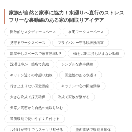
家族が自然と家事に協力！水廻りへ直行のストレス
フリーな裏動線のある家の間取りアイデア
開放的なスタディースペース
在宅ワークスーペース
見守るワークスペース
プライバシー守る脱衣洗面室
部屋干しスペースで家事効率UP
物をLDKに持ち込まない動線
洗濯仕事が一箇所で完結
シンプルな家事動線
キッチン近くの水廻り動線
回遊性のある水廻り
行き止まりない回遊動線
キッチン中心の回遊動線
大きな吹抜で採光確保
吹抜で家族が繋がる
天窓／高窓から自然の光取り込む
適所収納で使いやすく片付ける
片付けが苦手でもスッキリ魅せる
壁面収納で収納量確保