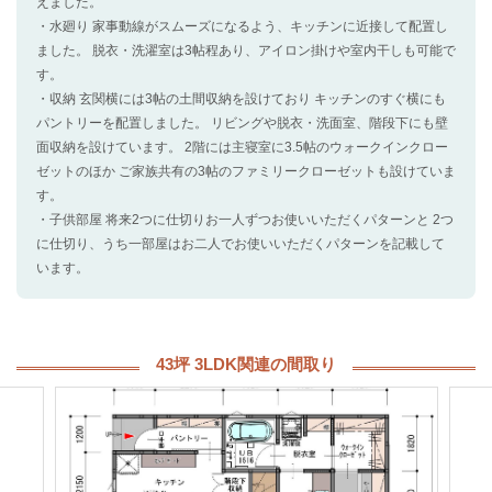
えました。
・水廻り 家事動線がスムーズになるよう、キッチンに近接して配置し
ました。 脱衣・洗濯室は3帖程あり、アイロン掛けや室内干しも可能で
す。
・収納 玄関横には3帖の土間収納を設けており キッチンのすぐ横にも
パントリーを配置しました。 リビングや脱衣・洗面室、階段下にも壁
面収納を設けています。 2階には主寝室に3.5帖のウォークインクロー
ゼットのほか ご家族共有の3帖のファミリークローゼットも設けていま
す。
・子供部屋 将来2つに仕切りお一人ずつお使いいただくパターンと 2つ
に仕切り、うち一部屋はお二人でお使いいただくパターンを記載して
います。
43坪 3LDK関連の間取り