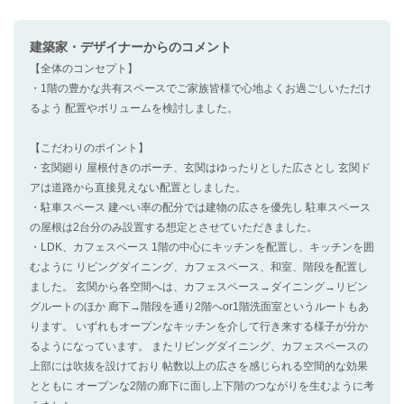
建築家・デザイナー
からのコメント
【全体のコンセプト】
・1階の豊かな共有スペースでご家族皆様で心地よくお過ごしいただけ
るよう 配置やボリュームを検討しました。
【こだわりのポイント】
・玄関廻り 屋根付きのポーチ、玄関はゆったりとした広さとし 玄関ド
アは道路から直接見えない配置としました。
・駐車スペース 建ぺい率の配分では建物の広さを優先し 駐車スペース
の屋根は2台分のみ設置する想定とさせていただきました。
・LDK、カフェスペース 1階の中心にキッチンを配置し、キッチンを囲
むように リビングダイニング、カフェスペース、和室、階段を配置し
ました。 玄関から各空間へは、カフェスペース→ダイニング→リビン
グルートのほか 廊下→階段を通り2階へor1階洗面室というルートもあ
ります。 いずれもオープンなキッチンを介して行き来する様子が分か
るようになっています。 またリビングダイニング、カフェスペースの
上部には吹抜を設けており 帖数以上の広さを感じられる空間的な効果
とともに オープンな2階の廊下に面し上下階のつながりを生むように考