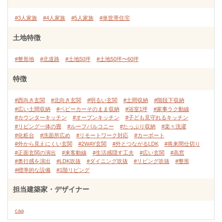
#3人家族
#4人家族
#5人家族
#単世帯住宅
土地特徴
#整形地
#北道路
#土地50坪
#土地50坪〜60坪
特徴
#西向き玄関
#北向き玄関
#明るい玄関
#土間収納
#階段下収納
#広い土間収納
#ベビーカーそのまま収納
#浴室1坪
#家事ラク動線
#カウンターキッチン
#オープンキッチン
#子ども見守れるキッチン
#リビング一体の畳
#ルーフバルコニー
#たっぷり収納
#楽々洗濯
#化粧台
#洗面所広め
#リモートワーク対応
#カーポート
#外から見えにくい玄関
#2WAY玄関
#外とつながるLDK
#将来間仕切り
#正面玄関の演出
#来客動線
#生活感隠す工夫
#広い玄関
#高窓
#奥行感を演出
#LDK吹抜
#ダイニング吹抜
#リビング吹抜
#整形
#標準的な設備
#1階リビング
担当建築家・デザイナー
caa