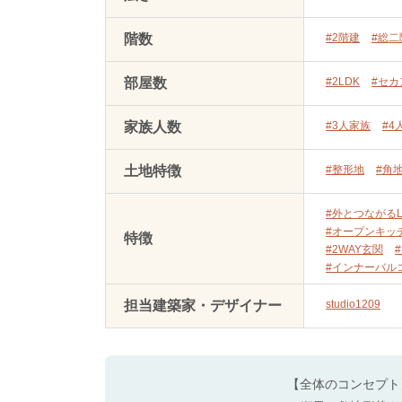
階数
#2階建
#総二
部屋数
#2LDK
#セ
家族人数
#3人家族
#4
土地特徴
#整形地
#角
#外とつながるL
#オープンキッ
特徴
#2WAY玄関
#インナーバル
担当建築家・デザイナー
studio1209
【全体のコンセプト