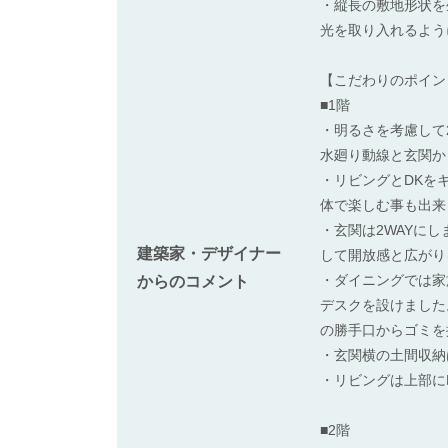
・縦長の敷地形状を
光を取り入れるよう
【こだわりのポイン
■1階
・明るさを考慮して
水廻り動線と玄関か
・リビングとDKを
体で楽しむ事も出来
・玄関は2WAYに
建築家・デザイナー
して開放感と広がり
・ダイニングでは家
からのコメント
デスクを設けました
の勝手口からゴミを
・玄関横の土間収納
・リビングは上部に
■2階