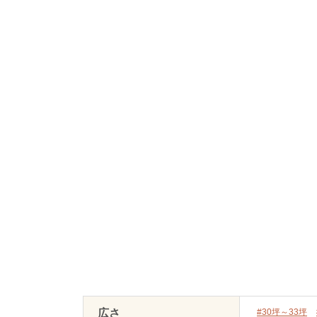
広さ
#30坪～33坪