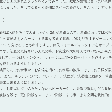
生かし工夫されたプランを考えてみました。敷地が角地と言う良い条件
にしました。そしてなるべく南側にスペースを作り、そこへサンデッキ
ト】
2階LDK案も考えてみましたが、2面が道路なので、道路に面してLDK
らの裏動線をスムーズにする事を考えて1階にLDKを配置するゾーニン
キッチリ分けることも出来ますし、南側フォールディングドアをオーブン
ます。初夏の気持ちいい天気の時、お友達を大勢呼んでBBQなんかも
しまして、一つはリビングへ、もう一つは土間+クローゼットを通りキッ
を感じれるようにしました。
族団らんでお食事や、お友達を招いてお料理の披露、そしてお子様が宿
。 また、キッチンにいて、パントリー、洗面所、洗濯機と動線を一筆
搬出出来るようにしました。
は、お部屋に持ち込みたくないベビーカーや、お外遊び道具なども収納
吹抜を設け、更に階段をストリップ階段にする事により空間を装飾的に