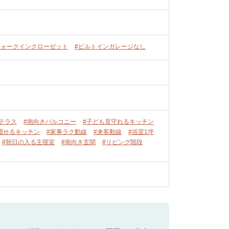
ウォークインクローゼット
#ビルトインガレージなし
テラス
#南向きバルコニー
#子ども見守れるキッチン
隠せるキッチン
#家事ラク動線
#来客動線
#浴室1坪
#朝日の入る主寝室
#南向き玄関
#リビング階段