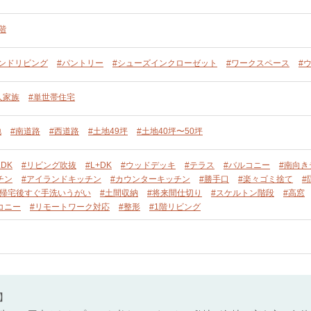
階
カンドリビング
#パントリー
#シューズインクローゼット
#ワークスペース
#
人家族
#単世帯住宅
地
#南道路
#西道路
#土地49坪
#土地40坪〜50坪
DK
#リビング吹抜
#L+DK
#ウッドデッキ
#テラス
#バルコニー
#南向き
チン
#アイランドキッチン
#カウンターキッチン
#勝手口
#楽々ゴミ捨て
#
#帰宅後すぐ手洗いうがい
#土間収納
#将来間仕切り
#スケルトン階段
#高窓
コニー
#リモートワーク対応
#整形
#1階リビング
】