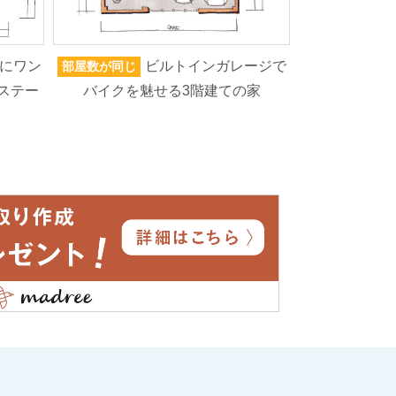
にワン
ビルトインガレージで
部屋数が同じ
家族人数が同じ
ステー
バイクを魅せる3階建ての家
ろいろなもの
高