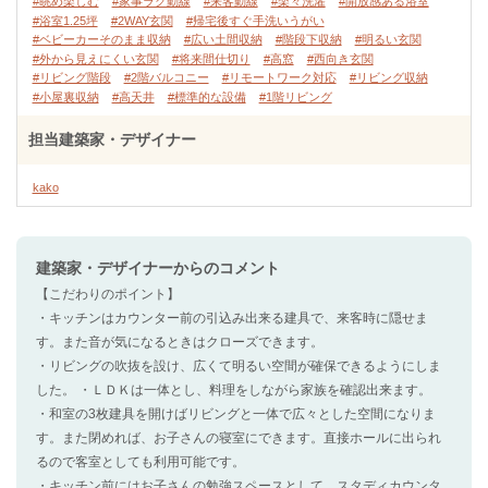
#眺め楽しむ
#家事ラク動線
#来客動線
#楽々洗濯
#開放感ある浴室
#浴室1.25坪
#2WAY玄関
#帰宅後すぐ手洗いうがい
#ベビーカーそのまま収納
#広い土間収納
#階段下収納
#明るい玄関
#外から見えにくい玄関
#将来間仕切り
#高窓
#西向き玄関
#リビング階段
#2階バルコニー
#リモートワーク対応
#リビング収納
#小屋裏収納
#高天井
#標準的な設備
#1階リビング
担当建築家・デザイナー
kako
建築家・デザイナー
からのコメント
【こだわりのポイント】
・キッチンはカウンター前の引込み出来る建具で、来客時に隠せま
す。また音が気になるときはクローズできます。
・リビングの吹抜を設け、広くて明るい空間が確保できるようにしま
した。 ・ＬＤＫは一体とし、料理をしながら家族を確認出来ます。
・和室の3枚建具を開けばリビングと一体で広々とした空間になりま
す。また閉めれば、お子さんの寝室にできます。直接ホールに出られ
るので客室としても利用可能です。
・キッチン前にはお子さんの勉強スペースとして、スタディカウンタ