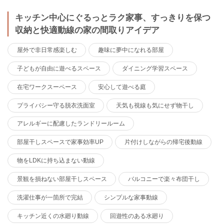
キッチン中心にぐるっとラク家事、すっきりを保つ
収納と快適動線の家の間取りアイデア
屋外で非日常感楽しむ
趣味に夢中になれる部屋
子どもが自由に遊べるスペース
ダイニング学習スペース
在宅ワークスーペース
安心して遊べる庭
プライバシー守る脱衣洗面室
天気も視線も気にせず物干し
アレルギーに配慮したランドリールーム
部屋干しスペースで家事効率UP
片付けしながらの帰宅後動線
物をLDKに持ち込まない動線
景観を損ねない部屋干しスペース
バルコニーで楽々布団干し
洗濯仕事が一箇所で完結
シンプルな家事動線
キッチン近くの水廻り動線
回遊性のある水廻り