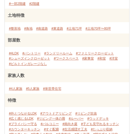
#一部2階建
#2階建
土地特徴
#整形地
#角地
#南道路
#東道路
#土地71坪
#土地70坪〜80坪
部屋数
#4LDK
#パントリー
#ランドリールーム
#ファミリークローゼット
#シューズインクローゼット
#ワークスペース
#家事室
#和室
#洋室
#ビルトインガレージなし
家族人数
#4人家族
#5人家族
#単世帯住宅
特徴
#外とつながるLDK
#アウトドアリビング
#リビング吹抜
#広く感じるLDK
#リビング一体の畳
#ルーバー
#ウッドデッキ
#プライバシー守る
#バルコニー
#南向き庭
#子ども見守れるキッチン
#カウンターキッチン
#すぐ配膳
#生活感隠す工夫
#たっぷり収納