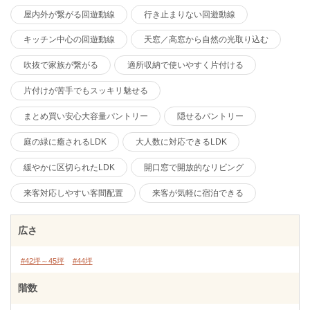
屋内外が繋がる回遊動線
行き止まりない回遊動線
キッチン中心の回遊動線
天窓／高窓から自然の光取り込む
吹抜で家族が繋がる
適所収納で使いやすく片付ける
片付けが苦手でもスッキリ魅せる
まとめ買い安心大容量パントリー
隠せるパントリー
庭の緑に癒されるLDK
大人数に対応できるLDK
緩やかに区切られたLDK
開口窓で開放的なリビング
来客対応しやすい客間配置
来客が気軽に宿泊できる
広さ
#42坪～45坪
#44坪
階数