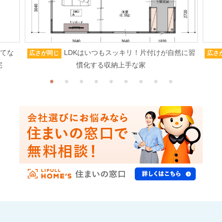
もてな
LDKはいつもスッキリ！片付けが自然に習
広さが同じ
広さ
宅
慣化する収納上手な家