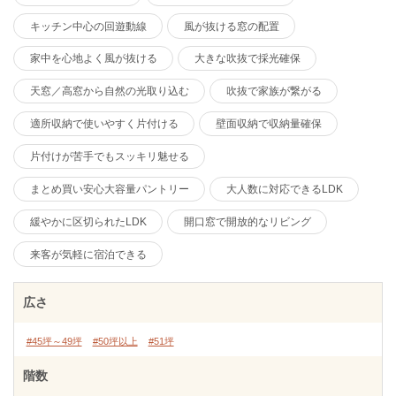
キッチン中心の回遊動線
風が抜ける窓の配置
家中を心地よく風が抜ける
大きな吹抜で採光確保
天窓／高窓から自然の光取り込む
吹抜で家族が繋がる
適所収納で使いやすく片付ける
壁面収納で収納量確保
片付けが苦手でもスッキリ魅せる
まとめ買い安心大容量パントリー
大人数に対応できるLDK
緩やかに区切られたLDK
開口窓で開放的なリビング
来客が気軽に宿泊できる
広さ
#45坪～49坪
#50坪以上
#51坪
階数