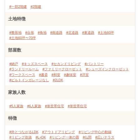
#一部2階建
#2階建
土地特徴
#整形地
#台形
#角地
#南道路
#北道路
#東道路
#土地60坪
#土地60坪〜70坪
部屋数
#納戸
#キッズスペース
#セカンドリビング
#パントリー
#ランドリールーム
#ファミリークローゼット
#シューズインクローゼット
#ワークスペース
#書斎
#和室
#趣味室
#洋室
#ビルトインガレージなし
#2LDK
家族人数
#5人家族
#6人家族
#単世帯住宅
#単世帯住宅
特徴
#外とつながるLDK
#アウトドアリビング
#リビング中心の動線
#リビング吹抜
#L+DK
#リビング一体の畳
#仏間
#広いテラス