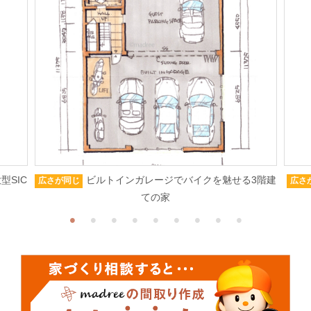
型SIC
ビルトインガレージでバイクを魅せる3階建
広さが同じ
広さ
ての家