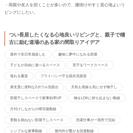
・両親や友人を招くことが多いので、腰掛けやすく居心地よいリ
ビングにしたい。
つい長居したくなる心地良いリビングと、親子で稽
古に励む道場のある家の間取りアイデア
屋外で非日常感楽しむ
趣味に夢中になれる部屋
子どもが自由に遊べるスペース
見守るワークスペース
篭れる書斎
プライバシー守る脱衣洗面室
身支度に便利な2ボウル洗面台
天気も視線も気にせず物干し
部屋干しスペースで家事効率UP
物をLDKに持ち込まない動線
片付けしながらの帰宅後動線
景観を損ねない部屋干しスペース
洗濯仕事が一箇所で完結
シンプルな家事動線
屋内外が繋がる回遊動線