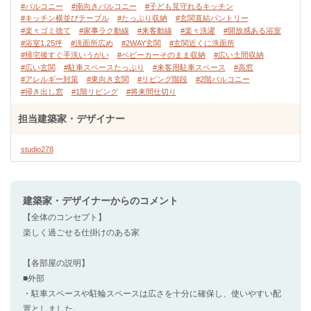
#バルコニー
#南向きバルコニー
#子ども見守れるキッチン
#キッチン横並びテーブル
#たっぷり収納
#玄関直結パントリー
#楽々ゴミ捨て
#家事ラク動線
#来客動線
#楽々洗濯
#開放感ある浴室
#浴室1.25坪
#洗面所広め
#2WAY玄関
#玄関近くに洗面所
#帰宅後すぐ手洗いうがい
#ベビーカーそのまま収納
#広い土間収納
#広い玄関
#駐車スペースたっぷり
#来客用駐車スペース
#高窓
#アレルギー対策
#東向き玄関
#リビング階段
#2階バルコニー
#掃き出し窓
#1階リビング
#将来間仕切り
担当建築家・デザイナー
studio278
建築家・デザイナー
からのコメント
【全体のコンセプト】
楽しく過ごせる仕掛けのある家
【各部屋の説明】
■外部
・駐車スペースや駐輪スペースは広さを十分に確保し、使いやすい配
置としました。