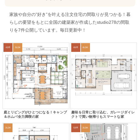
家族や自分の”好き”を叶える注文住宅の間取りが見つかる！暮
らしの要望をもとに全国の建築家が作成したstudio278の間取
りを7件公開しています。毎日更新中！
43坪
3LDK
65坪
4LDK
庭とリビングがひとつになる！キャンプ
趣味を日常に取り込む、ガレージダイレ
＆ホムパ全力満喫の家
クトで買い物帰りもスマートな家
2LDK
53坪
2LDK