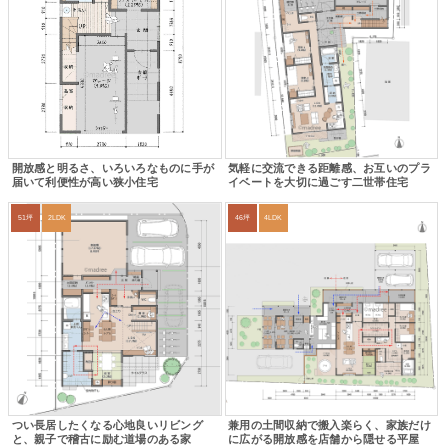
開放感と明るさ、いろいろなものに手が
気軽に交流できる距離感、お互いのプラ
届いて利便性が高い狭小住宅
イベートを大切に過ごす二世帯住宅
51坪
2LDK
46坪
4LDK
つい長居したくなる心地良いリビング
兼用の土間収納で搬入楽らく、家族だけ
と、親子で稽古に励む道場のある家
に広がる開放感を店舗から隠せる平屋