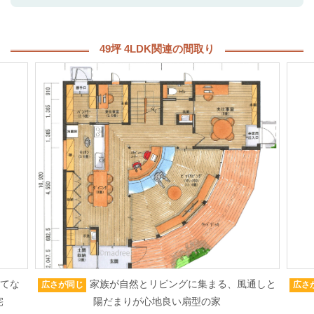
49坪 4LDK関連の間取り
もてな
家族が自然とリビングに集まる、風通しと
広さが同じ
広さ
宅
陽だまりが心地良い扇型の家