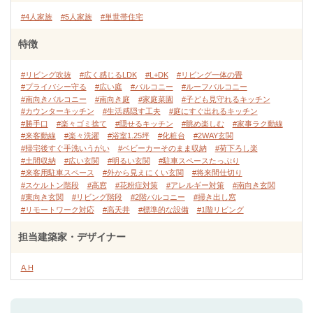
#4人家族
#5人家族
#単世帯住宅
特徴
#リビング吹抜
#広く感じるLDK
#L+DK
#リビング一体の畳
#プライバシー守る
#広い庭
#バルコニー
#ルーフバルコニー
#南向きバルコニー
#南向き庭
#家庭菜園
#子ども見守れるキッチン
#カウンターキッチン
#生活感隠す工夫
#庭にすぐ出れるキッチン
#勝手口
#楽々ゴミ捨て
#隠せるキッチン
#眺め楽しむ
#家事ラク動線
#来客動線
#楽々洗濯
#浴室1.25坪
#化粧台
#2WAY玄関
#帰宅後すぐ手洗いうがい
#ベビーカーそのまま収納
#荷下ろし楽
#土間収納
#広い玄関
#明るい玄関
#駐車スペースたっぷり
#来客用駐車スペース
#外から見えにくい玄関
#将来間仕切り
#スケルトン階段
#高窓
#花粉症対策
#アレルギー対策
#南向き玄関
#東向き玄関
#リビング階段
#2階バルコニー
#掃き出し窓
#リモートワーク対応
#高天井
#標準的な設備
#1階リビング
担当建築家・デザイナー
A.H