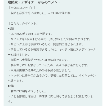
建築家・デザイナー
からのコメント
【全体のコンセプト】
・収納を必要十分に確保した、広々LDK空間の家。
【こだわりのポイント】
■1階
・LDKは20帖を超える大空間です。
・リビングを1段床下げる事で、少し独立した空間が生まれます。
・リビング上部は吹抜ているため、開放的に感じられます。
・学習している姿を確認できるように、キッチン前にスタディコーナ
ーを設けました。
・玄関から土間収納とWICへ直接移動できます。
・脱衣室とWICも繋がっているため、洗濯仕事が楽に行えます。
・家庭菜園用の道具のため外部収納を設けました。
・キッチンに勝手口があるので、収穫した野菜などは、すぐキッチン
へ運べます。
■2階
・各室に収納を確保しました。
・子ども部屋と洋室は、将来的に間仕切りできるよう配置していま
す。