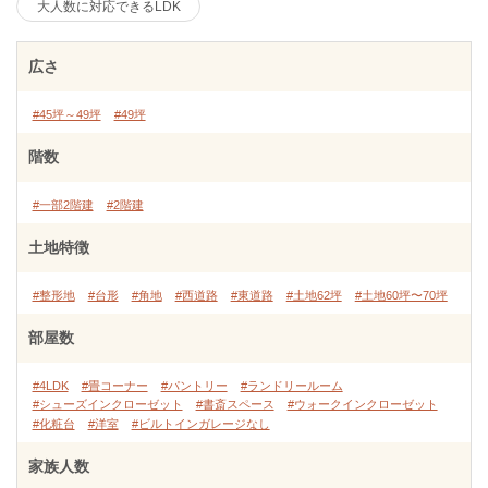
大人数に対応できるLDK
広さ
#45坪～49坪
#49坪
階数
#一部2階建
#2階建
土地特徴
#整形地
#台形
#角地
#西道路
#東道路
#土地62坪
#土地60坪〜70坪
部屋数
#4LDK
#畳コーナー
#パントリー
#ランドリールーム
#シューズインクローゼット
#書斎スペース
#ウォークインクローゼット
#化粧台
#洋室
#ビルトインガレージなし
家族人数