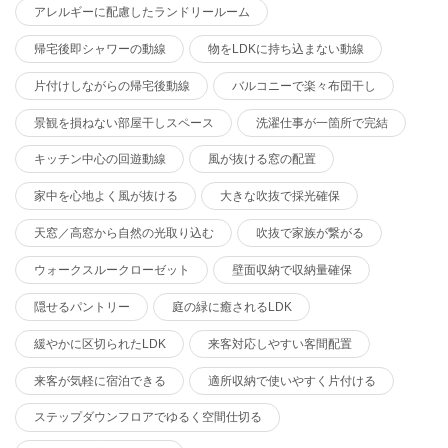
アレルギーに配慮したランドリールーム
帰宅後即シャワーの動線
物をLDKに持ち込まない動線
片付けしながらの帰宅後動線
バルコニーで楽々布団干し
景観を損ねない部屋干しスペース
洗濯仕事が一箇所で完結
キッチン中心の回遊動線
風が抜ける窓の配置
家中を心地よく風が抜ける
大きな吹抜で採光確保
天窓／高窓から自然の光取り込む
吹抜で家族が繋がる
ウォークスルークローゼット
壁面収納で収納量確保
隠せるパントリー
庭の緑に癒されるLDK
緩やかに区切られたLDK
来客対応しやすい客間配置
来客が気軽に宿泊できる
適所収納で使いやすく片付ける
ステップダウンフロアでゆるく空間仕切る