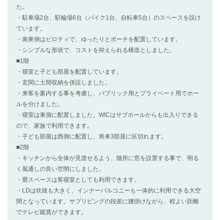
た。
・駐車場2台、駐輪場6台（バイク1台、自転車5台）のスペースを設け
ています。
・南東側はピロティで、ゆったりとポーチを配置しています。
・シンプルな形状で、コストを抑えられる構造としました。
■1階
・寝室と子ども部屋を配置しています。
・玄関に土間収納を併設しました。
・来客を案内する事を考慮し、パブリック用とプライベート用でホー
ルを分けました。
・寝室は東側に配置しました。WICはサブホールからも出入りできる
ので、家族で利用できます。
・子ども部屋は西側に配置し、将来3部屋に区切れます。
■2階
・キッチンから全体が見渡せるよう、随所に窓を設置する事で、明る
く風通しの良い空間にしました。
・畳スペースは客寝室としても利用できます。
・LDは吹抜も大きく、インナーバルコニーも一体的に利用できる大空
間となっています。サブリビングの段差に腰掛けながら、程よい距離
でテレビ鑑賞ができます。