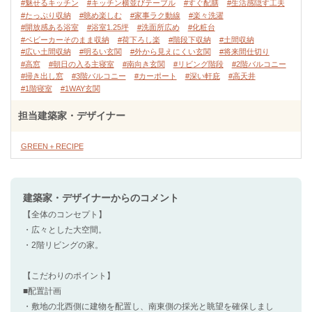
#魅せるキッチン
#キッチン横並びテーブル
#すぐ配膳
#生活感隠す工夫
#たっぷり収納
#眺め楽しむ
#家事ラク動線
#楽々洗濯
#開放感ある浴室
#浴室1.25坪
#洗面所広め
#化粧台
#ベビーカーそのまま収納
#荷下ろし楽
#階段下収納
#土間収納
#広い土間収納
#明るい玄関
#外から見えにくい玄関
#将来間仕切り
#高窓
#朝日の入る主寝室
#南向き玄関
#リビング階段
#2階バルコニー
#掃き出し窓
#3階バルコニー
#カーポート
#深い軒庇
#高天井
#1階寝室
#1WAY玄関
担当建築家・デザイナー
GREEN＋RECIPE
建築家・デザイナー
からのコメント
【全体のコンセプト】
・広々とした大空間。
・2階リビングの家。
【こだわりのポイント】
■配置計画
・敷地の北西側に建物を配置し、南東側の採光と眺望を確保しまし