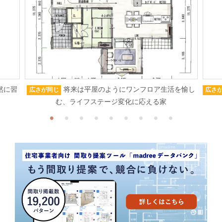
然に習
将来は平屋のようにワンフロア生活を愉し
広さが同じ
広さ
む、ライフステージ変化に応える家