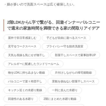
・娘が多いので洗面スペースは広く確保したい。
2階LDKからL字で繋がる、回遊インナーバルコニー
で週末の家族時間を満喫できる家の間取りアイデア
屋外で非日常感楽しむ
子どもが自由に遊べるスペース
見守るワークスペース
プライバシー守る脱衣洗面室
天気も視線も気にせず物干し
部屋干しスペースで家事効率UP
アレルギーに配慮したランドリールーム
物をLDKに持ち込まない動線
片付けしながらの帰宅後動線
バルコニーで楽々布団干し
景観を損ねない部屋干しスペース
キッチン近くの水廻り動線
一列に並んだ水廻り
回遊性のある水廻り
2階にまとめた水廻り動線