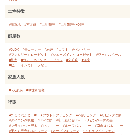
土地特徴
#整形地
#南道路
#土地59坪
#土地50坪〜60坪
部屋数
#3LDK
#畳コーナー
#納戸
#ロフト
#パントリー
#ファミリークローゼット
#シューズインクローゼット
#ワークスペース
#和室
#ウォークインクローゼット
#化粧台
#洋室
#ビルトインガレージなし
家族人数
#5人家族
#単世帯住宅
特徴
#外とつながるLDK
#アウトドアリビング
#2階リビング
#リビング吹抜
#ダイニング吹抜
#LDK吹抜
#広く感じるLDK
#リビング一体の畳
#プライバシー守る
#バルコニー
#ルーフバルコニー
#南向きバルコニー
#子ども見守れるキッチン
#オープンキッチン
#アイランドキッチン