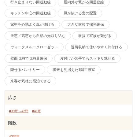
行き止まりない回遊動線
屋内外が繋がる回遊動線
キッチン中心の回遊動線
風が抜ける窓の配置
家中を心地よく風が抜ける
大きな吹抜で採光確保
天窓／高窓から自然の光取り込む
吹抜で家族が繋がる
ウォークスルークローゼット
適所収納で使いやすく片付ける
壁面収納で収納量確保
片付けが苦手でもスッキリ魅せる
隠せるパントリー
将来を見据えた1階主寝室
来客が気軽に宿泊できる
広さ
#39坪～42坪
#41坪
階数
#3階建