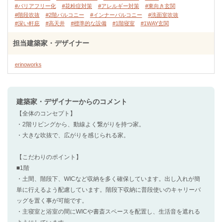
#バリアフリー化
#花粉症対策
#アレルギー対策
#東向き玄関
#階段吹抜
#2階バルコニー
#インナーバルコニー
#洗面室吹抜
#深い軒庇
#高天井
#標準的な設備
#1階寝室
#1WAY玄関
担当建築家・デザイナー
erinoworks
建築家・デザイナー
からのコメント
【全体のコンセプト】
・2階リビングから、動線よく繋がりを持つ家。
・大きな吹抜で、広がりを感じられる家。
【こだわりのポイント】
■1階
・土間、階段下、WICなど収納を多く確保しています。出し入れが簡
単に行えるよう配慮しています。階段下収納に普段使いのキャリーバ
ッグを置く事が可能です。
・主寝室と浴室の間にWICや書斎スペースを配置し、生活音を遮れる