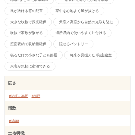
風が抜ける窓の配置
家中を心地よく風が抜ける
大きな吹抜で採光確保
天窓／高窓から自然の光取り込む
吹抜で家族が繋がる
適所収納で使いやすく片付ける
壁面収納で収納量確保
隠せるパントリー
寝るだけの小さな子ども部屋
将来を見据えた1階主寝室
来客が気軽に宿泊できる
広さ
#33坪～36坪
#35坪
階数
#3階建
土地特徴