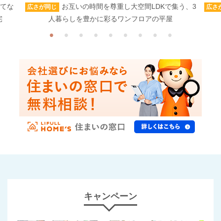
もてな
お互いの時間を尊重し大空間LDKで集う、3
広さが同じ
広さ
宅
人暮らしを豊かに彩るワンフロアの平屋
キャンペーン