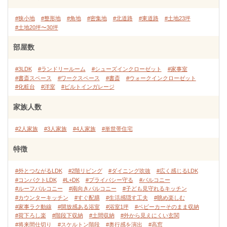
#狭小地
#整形地
#角地
#密集地
#北道路
#東道路
#土地23坪
#土地20坪〜30坪
部屋数
#3LDK
#ランドリールーム
#シューズインクローゼット
#家事室
#書斎スペース
#ワークスペース
#書斎
#ウォークインクローゼット
#化粧台
#洋室
#ビルトインガレージ
家族人数
#2人家族
#3人家族
#4人家族
#単世帯住宅
特徴
#外とつながるLDK
#2階リビング
#ダイニング吹抜
#広く感じるLDK
#コンパクトLDK
#L+DK
#プライバシー守る
#バルコニー
#ルーフバルコニー
#南向きバルコニー
#子ども見守れるキッチン
#カウンターキッチン
#すぐ配膳
#生活感隠す工夫
#眺め楽しむ
#家事ラク動線
#開放感ある浴室
#浴室1坪
#ベビーカーそのまま収納
#荷下ろし楽
#階段下収納
#土間収納
#外から見えにくい玄関
#将来間仕切り
#スケルトン階段
#奥行感を演出
#高窓