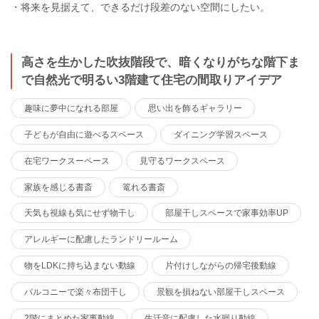
・将来を見据えて、できるだけ段差のない空間にしたい。
高さを生かした吹抜階段で、暗くなりがちな階下ま
で自然光で明るい3階建て住宅の間取りアイデア
趣味に夢中になれる部屋
思い出を飾るギャラリー
子どもが自由に遊べるスペース
ダイニング学習スペース
在宅ワークスーペース
見守るワークスペース
家族を感じる書斎
篭れる書斎
天気も視線も気にせず物干し
部屋干しスペースで家事効率UP
アレルギーに配慮したランドリールーム
物をLDKに持ち込まない動線
片付けしながらの帰宅後動線
バルコニーで楽々布団干し
景観を損ねない部屋干しスペース
2階にまとめた家事動線
生活音に配慮した水廻り動線