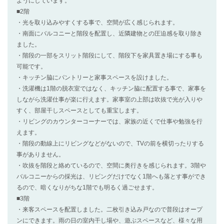
ようにしています。
■2階
・光を取り込みやすくする事で、空間が広く感じられます。
・南面にバルコニーと階段を配置し、近隣建物との圧迫感を取り除き
ました。
・階段の一部をスリット階段にして、階段下を家具置き場にする事も
可能です。
・キッチン脇にパントリーと家事スペースを設けました。
・洗濯機は1階の脱衣室ではなく、キッチン脇に配置する事で、家事を
しながら洗濯仕事が楽に行えます。家事室の上部は吹抜で光が入りや
すく、部屋干しスペースとしても重宝します。
・リビングのカウンターコーナーでは、家族の近くで仕事や勉強を行
えます。
・階段の動線上にリビングなどがないので、TVの前を横切ったりする
事がありません。
・吹抜を階段と絡めているので、空間に奥行きを感じられます。3階や
バルコニーからの採光は、リビングだけでなく1階へも落とす事ができ
るので、暗くなりがちな1階でも明るく過ごせます。
■3階
・来客スペースを配置しました。二枚引き込み戸なので普段はオープ
ンにできます。雨の日の室内干し場や、遊ぶスペースなど、様々な用