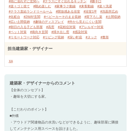
#雨に濡れずに玄関へ
#テラスにすぐ出れるキッチン
#勝手口
#楽々ゴミ捨て
#眺め楽しむ
#家事ラク動線
#来客動線
#楽々洗濯
#テラス直結ランドリールーム
#開放感ある浴室
#浴室1坪
#洗面所広め
#化粧台
#2WAY玄関
#ベビーカーそのまま収納
#荷下ろし楽
#土間収納
#広い土間収納
#趣味のディスプレイ
#外から見えにくい玄関
#朝日の入る子ども部屋
#高窓
#花粉症対策
#アレルギー対策
#ペット対策
#南向き玄関
#掃き出し窓
#感染対策
#リモートワーク対応
#リビング収納
#深い軒庇
#ヌック
#整形
担当建築家・デザイナー
XA
建築家・デザイナー
からのコメント
【全体のコンセプト】
・趣味を大切にする家。
【こだわりのポイント】
■外構
・アウトドア関連物品の水洗いなどができるように、趣味部屋に隣接
してメンテナンス用スペースを設けました。