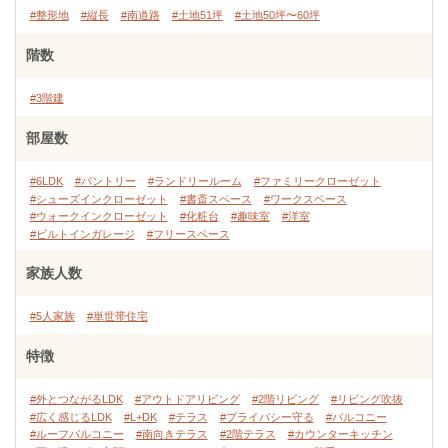
#整形地
#縦長
#南道路
#土地51坪
#土地50坪〜60坪
階数
#3階建
部屋数
#6LDK
#パントリー
#ランドリールーム
#ファミリークローゼット
#シューズインクローゼット
#書斎スペース
#ワークスペース
#ウォークインクローゼット
#化粧台
#趣味室
#洋室
#ビルトインガレージ
#フリースペース
家族人数
#5人家族
#単世帯住宅
特徴
#外とつながるLDK
#アウトドアリビング
#2階リビング
#リビング吹抜
#広く感じるLDK
#L+DK
#テラス
#プライバシー守る
#バルコニー
#ルーフバルコニー
#南向きテラス
#2階テラス
#カウンターキッチン