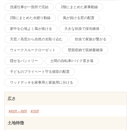
洗濯仕事が一箇所で完結
2階にまとめた家事動線
2階にまとめた水廻り動線
風が抜ける窓の配置
家中を心地よく風が抜ける
大きな吹抜で採光確保
天窓／高窓から自然の光取り込む
吹抜で家族が繋がる
ウォークスルークローゼット
壁面収納で収納量確保
隠せるパントリー
土間の自転車/バイク置き場
子どものプライベート守る個室の配置
ウッドデッキを家事用と家族用に分ける
広さ
#45坪～49坪
#76坪
土地特徴