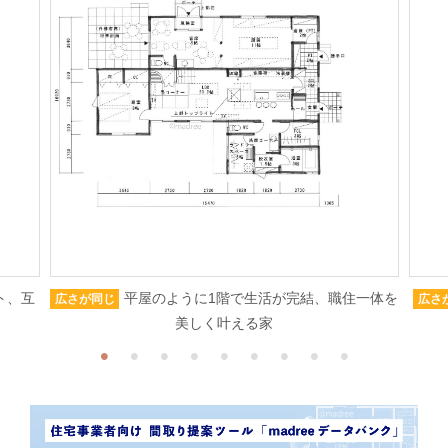
ト、互
平屋のように1階で生活が完結、職住一体を
広さが同じ
広さ
美しく叶える家