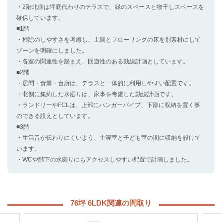
・2階北側は坪庭代わりのテラスで、緑のスペースと物干しスペースを
確保しています。
■1階
・掃除のしやすさを考慮し、土間とフローリングの床を別素材にして
ゾーンを明確にしました。
・各室の関連性を踏まえ、回遊性のある動線計画としています。
■2階
・居間・食堂・台所は、テラスと一体的に利用しやすい配置です。
・北側に集約した水廻りは、家事を考慮した動線計画です。
・ランドリーやFCLは、上部にハンガーパイプ、下部に収納を置く事
のできる設えとしています。
■3階
・生活音が伝わりにくいよう、主寝室と子ども室の間に収納を設けて
います。
・WCや階下の水廻りにもアクセスしやすい配置で計画しました。
76坪 6LDK関連の間取り