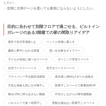
したい。
・玄関に犬用ゲージを置いても窮屈にならないようにしたい。
目的に合わせて別階フロアで過ごせる、ビルトイン
ガレージのある3階建ての家の間取りアイデア
屋外で非日常感楽しむ
ペットと快適に暮らす
趣味に夢中になれる部屋
思い出を飾るギャラリー
子どもが自由に遊べるスペース
ダイニング学習スペース
在宅ワークスーペース
見守るワークスペース
プライバシー守る脱衣洗面室
身支度に便利な2ボウル洗面台
天気も視線も気にせず物干し
部屋干しスペースで家事効率UP
物をLDKに持ち込まない動線
片付けしながらの帰宅後動線
バルコニーで楽々布団干し
景観を損ねない部屋干しスペース