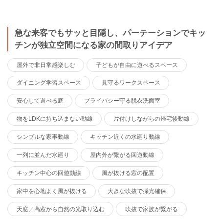
急な来客でもサッと目隠し、パーテーションでキッ
チンが独立空間になる家の間取りアイデア
屋外で非日常感楽しむ
子どもが自由に遊べるスペース
ダイニング学習スペース
見守るワークスペース
安心して遊べる庭
プライバシー守る脱衣洗面室
物をLDKに持ち込まない動線
片付けしながらの帰宅後動線
シンプルな家事動線
キッチン近くの水廻り動線
一列に並んだ水廻り
屋内外が繋がる回遊動線
キッチン中心の回遊動線
風が抜ける窓の配置
家中を心地よく風が抜ける
大きな吹抜で採光確保
天窓／高窓から自然の光取り込む
吹抜で家族が繋がる