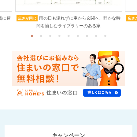
然に習
雨の日も濡れずに車から玄関へ、静かな時
広さが同じ
広さ
間を愉しむライブラリーのある家
キャンペーン