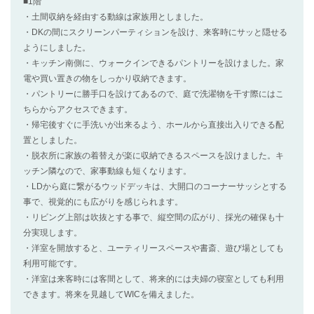
■1階
・土間収納を経由する動線は家族用としました。
・DKの間にスクリーンパーティションを設け、来客時にサッと隠せる
ようにしました。
・キッチン南側に、ウォークインできるパントリーを設けました。家
電や買い置きの物をしっかり収納できます。
・パントリーに勝手口を設けてあるので、庭で洗濯物を干す際にはこ
ちらからアクセスできます。
・帰宅後すぐに手洗いが出来るよう、ホールから直接出入りできる配
置としました。
・脱衣所に家族の着替えが楽に収納できるスペースを設けました。キ
ッチン隣なので、家事動線も短くなります。
・LDから庭に繋がるウッドデッキは、大開口のコーナーサッシとする
事で、視覚的にも広がりを感じられます。
・リビング上部は吹抜とする事で、縦空間の広がり、採光の確保も十
分実現します。
・洋室を開放すると、ユーティリースペースや書斎、遊び場としても
利用可能です。
・洋室は来客時には客間として、将来的には夫婦の寝室としても利用
できます。将来を見越してWICを備えました。