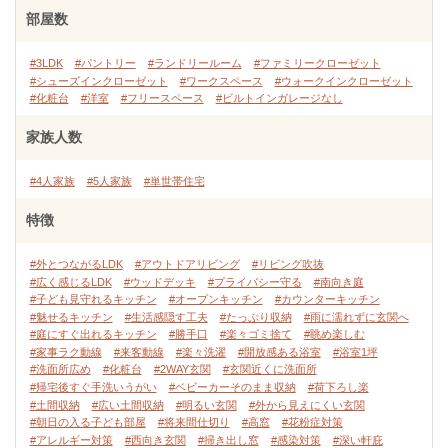
部屋数
#3LDK
#パントリー
#ランドリールーム
#ファミリークローゼット
#シューズインクローゼット
#ワークスペース
#ウォークインクローゼット
#化粧台
#洋室
#フリースペース
#ビルトインガレージなし
家族人数
#4人家族
#5人家族
#単世帯住宅
特徴
#外とつながるLDK
#アウトドアリビング
#リビング吹抜
#広く感じるLDK
#ウッドデッキ
#プライバシー守る
#南向き庭
#子ども見守れるキッチン
#オープンキッチン
#カウンターキッチン
#魅せるキッチン
#生活感隠す工夫
#たっぷり収納
#雨に濡れずに玄関へ
#庭にすぐ出れるキッチン
#勝手口
#楽々ゴミ捨て
#眺め楽しむ
#家事ラク動線
#来客動線
#楽々洗濯
#開放感ある浴室
#浴室1坪
#洗面所広め
#化粧台
#2WAY玄関
#玄関近くに洗面所
#帰宅後すぐ手洗いうがい
#ベビーカーそのまま収納
#荷下ろし楽
#土間収納
#広い土間収納
#明るい玄関
#外から見えにくい玄関
#朝日の入る子ども部屋
#将来間仕切り
#高窓
#花粉症対策
#アレルギー対策
#西向き玄関
#掃き出し窓
#感染対策
#深い軒庇