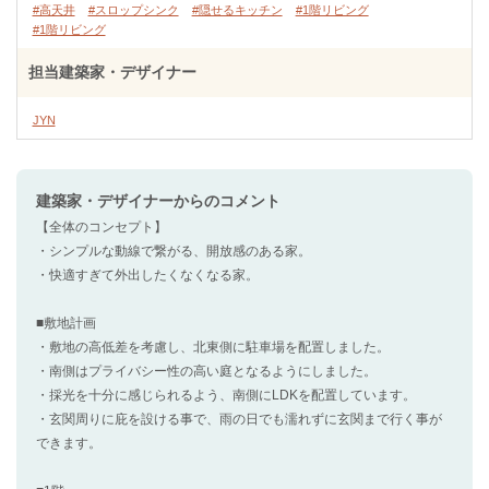
#高天井
#スロップシンク
#隠せるキッチン
#1階リビング
#1階リビング
担当建築家・デザイナー
JYN
建築家・デザイナー
からのコメント
【全体のコンセプト】
・シンプルな動線で繋がる、開放感のある家。
・快適すぎて外出したくなくなる家。
■敷地計画
・敷地の高低差を考慮し、北東側に駐車場を配置しました。
・南側はプライバシー性の高い庭となるようにしました。
・採光を十分に感じられるよう、南側にLDKを配置しています。
・玄関周りに庇を設ける事で、雨の日でも濡れずに玄関まで行く事が
できます。