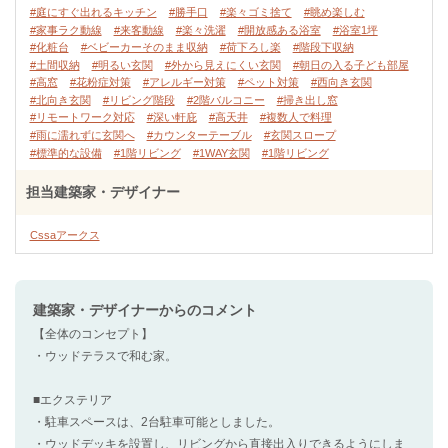
#庭にすぐ出れるキッチン
#勝手口
#楽々ゴミ捨て
#眺め楽しむ
#家事ラク動線
#来客動線
#楽々洗濯
#開放感ある浴室
#浴室1坪
#化粧台
#ベビーカーそのまま収納
#荷下ろし楽
#階段下収納
#土間収納
#明るい玄関
#外から見えにくい玄関
#朝日の入る子ども部屋
#高窓
#花粉症対策
#アレルギー対策
#ペット対策
#西向き玄関
#北向き玄関
#リビング階段
#2階バルコニー
#掃き出し窓
#リモートワーク対応
#深い軒庇
#高天井
#複数人で料理
#雨に濡れずに玄関へ
#カウンターテーブル
#玄関スロープ
#標準的な設備
#1階リビング
#1WAY玄関
#1階リビング
担当建築家・デザイナー
Cssaアークス
建築家・デザイナー
からのコメント
【全体のコンセプト】
・ウッドテラスで和む家。
■エクステリア
・駐車スペースは、2台駐車可能としました。
・ウッドデッキを設置し、リビングから直接出入りできるようにしま