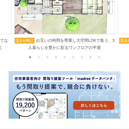
もてな
お互いの時間を尊重し大空間LDKで集う、3
広さが同じ
広さ
宅
人暮らしを豊かに彩るワンフロアの平屋