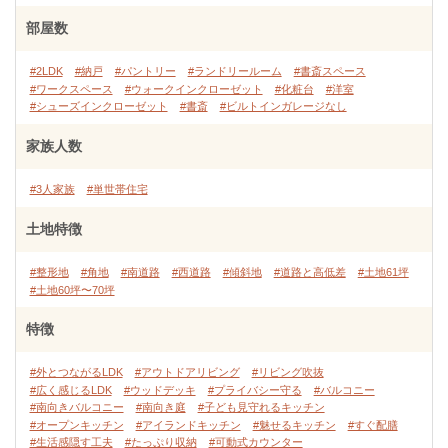
部屋数
#2LDK
#納戸
#パントリー
#ランドリールーム
#書斎スペース
#ワークスペース
#ウォークインクローゼット
#化粧台
#洋室
#シューズインクローゼット
#書斎
#ビルトインガレージなし
家族人数
#3人家族
#単世帯住宅
土地特徴
#整形地
#角地
#南道路
#西道路
#傾斜地
#道路と高低差
#土地61坪
#土地60坪〜70坪
特徴
#外とつながるLDK
#アウトドアリビング
#リビング吹抜
#広く感じるLDK
#ウッドデッキ
#プライバシー守る
#バルコニー
#南向きバルコニー
#南向き庭
#子ども見守れるキッチン
#オープンキッチン
#アイランドキッチン
#魅せるキッチン
#すぐ配膳
#生活感隠す工夫
#たっぷり収納
#可動式カウンター