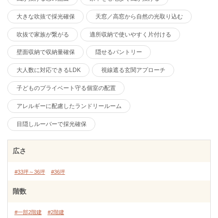
大きな吹抜で採光確保
天窓／高窓から自然の光取り込む
吹抜で家族が繋がる
適所収納で使いやすく片付ける
壁面収納で収納量確保
隠せるパントリー
大人数に対応できるLDK
視線遮る玄関アプローチ
子どものプライベート守る個室の配置
アレルギーに配慮したランドリールーム
目隠しルーバーで採光確保
広さ
#33坪～36坪
#36坪
階数
#一部2階建
#2階建