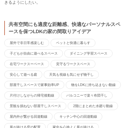
きるようにしたい。
共有空間にも適度な距離感、快適なパーソナルスペ
ースを保つLDKの家の間取りアイデア
屋外で非日常感楽しむ
ペットと快適に暮らす
子どもが自由に遊べるスペース
ダイニング学習スペース
在宅ワークスーペース
見守るワークスペース
安心して遊べる庭
天気も視線も気にせず物干し
部屋干しスペースで家事効率UP
物をLDKに持ち込まない動線
片付けしながらの帰宅後動線
バルコニーで楽々布団干し
景観を損ねない部屋干しスペース
2階にまとめた水廻り動線
屋内外が繋がる回遊動線
キッチン中心の回遊動線
風が抜ける窓の配置
家中を心地よく風が抜ける