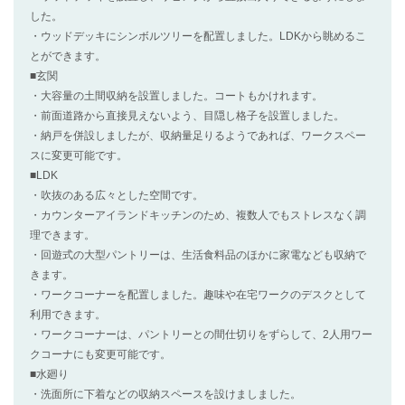
した。
・ウッドデッキにシンボルツリーを配置しました。LDKから眺めるこ
とができます。
■玄関
・大容量の土間収納を設置しました。コートもかけれます。
・前面道路から直接見えないよう、目隠し格子を設置しました。
・納戸を併設しましたが、収納量足りるようであれば、ワークスペー
スに変更可能です。
■LDK
・吹抜のある広々とした空間です。
・カウンターアイランドキッチンのため、複数人でもストレスなく調
理できます。
・回遊式の大型パントリーは、生活食料品のほかに家電なども収納で
きます。
・ワークコーナーを配置しました。趣味や在宅ワークのデスクとして
利用できます。
・ワークコーナーは、パントリーとの間仕切りをずらして、2人用ワー
クコーナにも変更可能です。
■水廻り
・洗面所に下着などの収納スペースを設けましました。