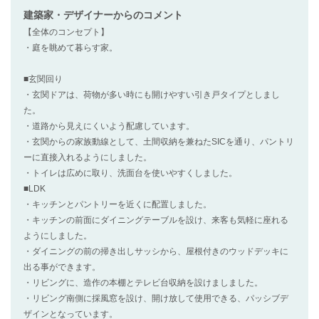
建築家・デザイナー
からのコメント
【全体のコンセプト】
・庭を眺めて暮らす家。
■玄関回り
・玄関ドアは、荷物が多い時にも開けやすい引き戸タイプとしまし
た。
・道路から見えにくいよう配慮しています。
・玄関からの家族動線として、土間収納を兼ねたSICを通り、パントリ
ーに直接入れるようにしました。
・トイレは広めに取り、洗面台を使いやすくしました。
■LDK
・キッチンとパントリーを近くに配置しました。
・キッチンの前面にダイニングテーブルを設け、来客も気軽に座れる
ようにしました。
・ダイニングの前の掃き出しサッシから、屋根付きのウッドデッキに
出る事ができます。
・リビングに、造作の本棚とテレビ台収納を設けましました。
・リビング南側に採風窓を設け、開け放して使用できる、パッシブデ
ザインとなっています。