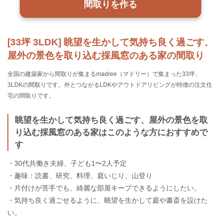
間取りを作る
[33坪 3LDK] 眺望を生かして気持ち良く過ごす、
屋外の景色を取り込む採風窓のある家の間取り
全国の建築家から間取りが集まるmadree（マドリー）で集まった33坪、
3LDKの間取りです。外とつながるLDKやアウトドアリビングが特徴の注文住
宅の間取りです。
眺望を生かして気持ち良く過ごす、屋外の景色を取
り込む採風窓のある家はこのような方におすすめで
す
・30代共働き夫婦、子ども1〜2人予定
・趣味：読書、研究、料理、庭いじり、山登り
・片付けが苦手でも、綺麗な部屋キープできるようにしたい。
・気持ち良く過ごせるように、眺望を生かして庭や書斎を設けた
い。