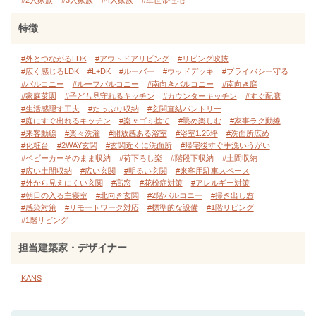
#2人家族
#3人家族
#4人家族
#単世帯住宅
特徴
#外とつながるLDK
#アウトドアリビング
#リビング吹抜
#広く感じるLDK
#L+DK
#ルーバー
#ウッドデッキ
#プライバシー守る
#バルコニー
#ルーフバルコニー
#南向きバルコニー
#南向き庭
#家庭菜園
#子ども見守れるキッチン
#カウンターキッチン
#すぐ配膳
#生活感隠す工夫
#たっぷり収納
#玄関直結パントリー
#庭にすぐ出れるキッチン
#楽々ゴミ捨て
#眺め楽しむ
#家事ラク動線
#来客動線
#楽々洗濯
#開放感ある浴室
#浴室1.25坪
#洗面所広め
#化粧台
#2WAY玄関
#玄関近くに洗面所
#帰宅後すぐ手洗いうがい
#ベビーカーそのまま収納
#荷下ろし楽
#階段下収納
#土間収納
#広い土間収納
#広い玄関
#明るい玄関
#来客用駐車スペース
#外から見えにくい玄関
#高窓
#花粉症対策
#アレルギー対策
#朝日の入る主寝室
#北向き玄関
#2階バルコニー
#掃き出し窓
#感染対策
#リモートワーク対応
#標準的な設備
#1階リビング
#1階リビング
担当建築家・デザイナー
KANS