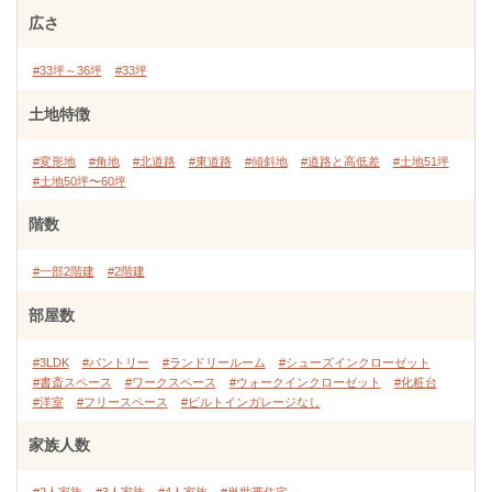
広さ
#33坪～36坪
#33坪
土地特徴
#変形地
#角地
#北道路
#東道路
#傾斜地
#道路と高低差
#土地51坪
#土地50坪〜60坪
階数
#一部2階建
#2階建
部屋数
#3LDK
#パントリー
#ランドリールーム
#シューズインクローゼット
#書斎スペース
#ワークスペース
#ウォークインクローゼット
#化粧台
#洋室
#フリースペース
#ビルトインガレージなし
家族人数