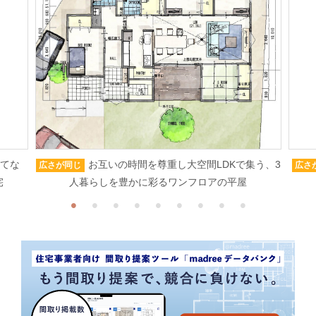
もてな
お互いの時間を尊重し大空間LDKで集う、3
広さが同じ
広さ
宅
人暮らしを豊かに彩るワンフロアの平屋