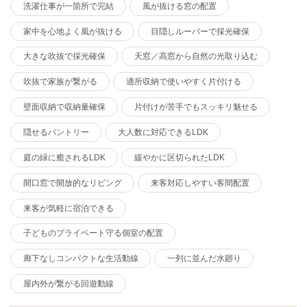
洗濯仕事が一箇所で完結
風が抜ける窓の配置
家中を心地よく風が抜ける
目隠しルーバーで採光確保
大きな吹抜で採光確保
天窓／高窓から自然の光取り込む
吹抜で家族が繋がる
適所収納で使いやすく片付ける
壁面収納で収納量確保
片付けが苦手でもスッキリ魅せる
隠せるパントリー
大人数に対応できるLDK
庭の緑に癒されるLDK
緩やかに区切られたLDK
開口窓で開放的なリビング
来客対応しやすい客間配置
来客が気軽に宿泊できる
子どものプライベート守る個室の配置
廊下なしコンパクトな生活動線
一列に並んだ水廻り
屋内外が繋がる回遊動線