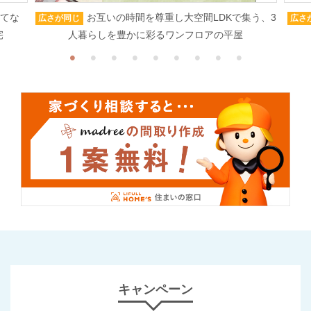
もてな
お互いの時間を尊重し大空間LDKで集う、3
広さが同じ
広さ
宅
人暮らしを豊かに彩るワンフロアの平屋
キャンペーン