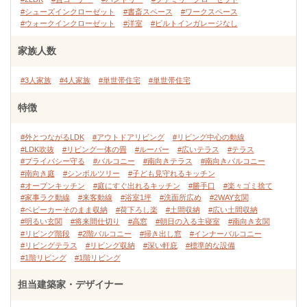
#シューズインクローゼット
#書斎スペース
#ワークスペース
#ウォークインクローゼット
#洋室
#ビルトインガレージなし
家族人数
#3人家族
#4人家族
#単世帯住宅
#単世帯住宅
特徴
#外とつながるLDK
#アウトドアリビング
#リビング中心の動線
#LDK吹抜
#リビング一体の畳
#ルーバー
#広いテラス
#テラス
#プライバシー守る
#バルコニー
#南向きテラス
#南向きバルコニー
#南向き庭
#シンボルツリー
#子ども見守れるキッチン
#オープンキッチン
#庭にすぐ出れるキッチン
#勝手口
#楽々ゴミ捨て
#家事ラク動線
#来客動線
#浴室1坪
#洗面所広め
#2WAY玄関
#ベビーカーそのまま収納
#荷下ろし楽
#土間収納
#広い土間収納
#明るい玄関
#将来間仕切り
#高窓
#朝日の入る主寝室
#南向き玄関
#リビング階段
#2階バルコニー
#掃き出し窓
#インナーバルコニー
#リビングテラス
#リビング収納
#深い軒庇
#標準的な設備
#1階リビング
#1階リビング
担当建築家・デザイナー