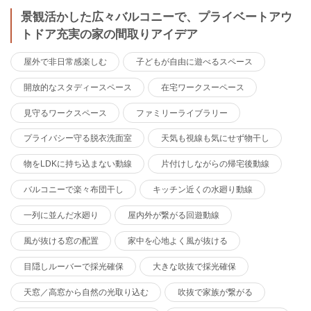
景観活かした広々バルコニーで、プライベートアウ
トドア充実の家の間取りアイデア
屋外で非日常感楽しむ
子どもが自由に遊べるスペース
開放的なスタディースペース
在宅ワークスーペース
見守るワークスペース
ファミリーライブラリー
プライバシー守る脱衣洗面室
天気も視線も気にせず物干し
物をLDKに持ち込まない動線
片付けしながらの帰宅後動線
バルコニーで楽々布団干し
キッチン近くの水廻り動線
一列に並んだ水廻り
屋内外が繋がる回遊動線
風が抜ける窓の配置
家中を心地よく風が抜ける
目隠しルーバーで採光確保
大きな吹抜で採光確保
天窓／高窓から自然の光取り込む
吹抜で家族が繋がる