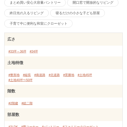
まとめ買い安心大容量パントリー
開口窓で開放的なリビング
終日光の入るリビング
寝るだけの小さな子ども部屋
子育て中に便利な和室にクローゼット
広さ
#33坪～36坪
#34坪
土地特徴
#整形地
#縦長
#南道路
#北道路
#景勝地
#土地45坪
#土地40坪〜50坪
階数
#2階建
#総二階
部屋数
#2LDK
#畳コーナー
#パントリー
#ファミリークローゼット