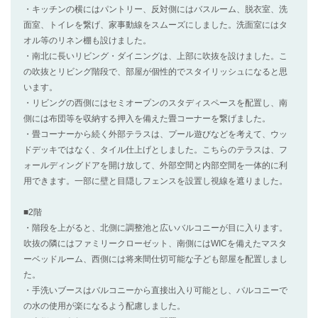
・キッチンの横にはパントリー、反対側にはバスルーム、脱衣室、洗
面室、トイレを繋げ、家事動線をスムーズにしました。洗面室にはタ
オル等のリネン棚も設けました。
・南北に長いリビング・ダイニングは、上部に吹抜を設けました。こ
の吹抜とリビング階段で、部屋が個性的でスタイリッシュになると思
います。
・リビングの西側にはセミオープンのスタディスペースを配置し、南
側には布団等を収納する押入を備えた畳コーナーを繋げました。
・畳コーナーから続く外部テラスは、プール遊びなどを考えて、ウッ
ドデッキではなく、タイル仕上げとしました。こちらのテラスは、フ
ォールディングドアを開け放して、外部空間と内部空間を一体的に利
用できます。一部に壁と目隠しフェンスを設置し視線を遮りました。
■2階
・階段を上がると、北側に調整池と広いバルコニーが目に入ります。
吹抜の隣にはファミリークローゼット、南側にはWICを備えたマスタ
ーベッドルーム、西側には将来間仕切可能な子ども部屋を配置しまし
た。
・手洗いブースはバルコニーから直接出入り可能とし、バルコニーで
の水の使用が楽になるよう配慮しました。