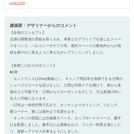
studio1209
建築家・デザイナー
からのコメント
【全体のコンセプト】
北側の調整池の景観を取り入れ、来客とのアウトドアを楽しむスペー
スをつくり、バルコニーやテラス等、屋外スペースの敷地外からの視
線を緩やかに遮るように考えながらプランニングしました。
【各階こだわりのポイント】
■1階
・エントランスは2way動線とし、キャンプ用品等を収納できる土間の
シューズクロークを設けました。土間は外部ドアを開けて、車から直
接出入り可能です。土間からクローゼットを介して、又は直接LDKに
出入り可能になります。
・LDKは一体的空間で広がり、キッチンよりダイニング、リビング、
畳コーナー、更には屋外まで見渡せます。
・キッチンの背面には冷蔵庫スペース、カップボードスペース、勝手
口を配置しました。勝手口には屋根をかけ、ゴミの一時置き場とした
り、道路へアクセス出来るようにしました。