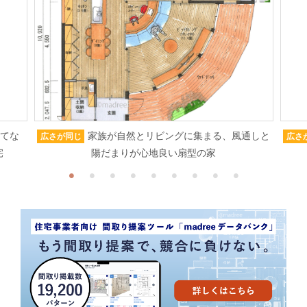
もてな
家族が自然とリビングに集まる、風通しと
広さが同じ
広さ
宅
陽だまりが心地良い扇型の家