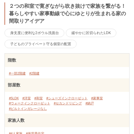
２つの和室で寛ぎながら吹き抜けで家族を繋がる！
暮らしやすい家事動線で心にゆとりが生まれる家の
間取りアイデア
身支度に便利な2ボウル洗面台
緩やかに区切られたLDK
子どものプライベート守る個室の配置
階数
#一部2階建
#2階建
部屋数
#5LDK
#洋室
#和室
#シューズインクローゼット
#家事室
#ウォークインクローゼット
#セカンドリビング
#納戸
#ビルトインガレージなし
家族人数
#4人家族
#単世帯住宅