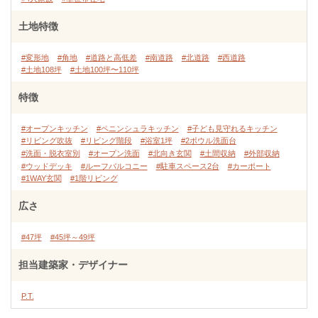
土地特徴
#変形地
#角地
#道路と高低差
#南道路
#北道路
#西道路
#土地108坪
#土地100坪〜110坪
特徴
#オープンキッチン
#ペニンシュラキッチン
#子ども見守れるキッチン
#リビング吹抜
#リビング階段
#浴室1坪
#2ボウル洗面台
#洗面・脱衣室別
#オープン洗面
#北向き玄関
#土間収納
#外部収納
#ウッドデッキ
#ルーフバルコニー
#駐車スペース2台
#カーポート
#1WAY玄関
#1階リビング
広さ
#47坪
#45坪～49坪
担当建築家・デザイナー
P.T.