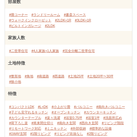
部屋数
#畳コーナー
#ランドリールーム
#書斎スペース
#ウォークインクローゼット
#2LDK+1R
#3LDK+1R
#ビルトインガレージ
#2LDK
家族人数
#二世帯住宅
#4人家族+1人家族
#完全分離二世帯住宅
土地特徴
#整形地
#角地
#南道路
#西道路
#土地25坪
#土地20坪〜30坪
#狭小地
特徴
#コンパクトLDK
#L+DK
#小上がり畳
#バルコニー
#南向きバルコニー
#子ども見守れるキッチン
#オープンキッチン
#カウンターキッチン
#カウンターテーブル
#楽々洗濯
#浴室0.75坪
#浴室1坪
#洗面所広め
#荷下ろし楽
#将来間仕切り
#南向き玄関
#西向き玄関
#リビング階段
#リモートワーク対応
#ミニキッチン
#外部収納
#標準的な設備
#1WAY玄関
#1階リビング
#リビング吹抜なし
#2階リビング