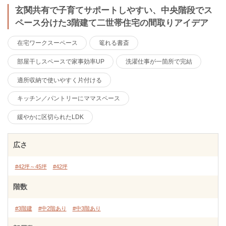
玄関共有で子育てサポートしやすい、中央階段でス
ペース分けた3階建て二世帯住宅の間取りアイデア
在宅ワークスーペース
篭れる書斎
部屋干しスペースで家事効率UP
洗濯仕事が一箇所で完結
適所収納で使いやすく片付ける
キッチン／パントリーにママスペース
緩やかに区切られたLDK
広さ
#42坪～45坪
#42坪
階数
#3階建
#中2階あり
#中3階あり