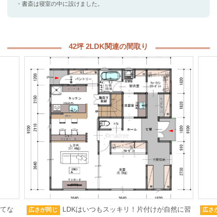
・書斎は寝室の中に設けました。
42坪 2LDK関連の間取り
もてな
LDKはいつもスッキリ！片付けが自然に習
広さが同じ
広さ