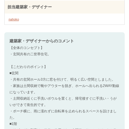
担当建築家・デザイナー
nahoko
建築家・デザイナー
からのコメント
【全体のコンセプト】
・玄関共有の二世帯住宅。
【こだわりのポイント】
■玄関
・共有の玄関ホール3方に窓を付けて、明るく広い空間としました。
・家族は土間収納で靴やアウターを脱ぎ、ホールへ出られる2WAY動線
になっています。
・土間収納近くに手洗いボウルを置くと、帰宅後すぐに手洗い・うが
いができて衛生的です。
・ポーチ横に、雨に濡れずに自転車を止められるスペースを設けまし
た。
■1階