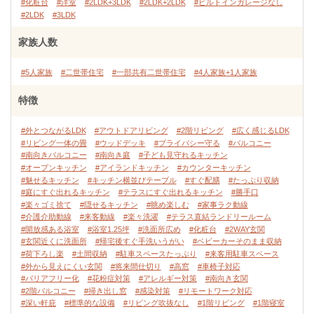
#化粧台
#洋室
#2LDK+3LDK
#2LDK+2LDK
#ビルトインガレージなし
#2LDK
#3LDK
家族人数
#5人家族
#二世帯住宅
#一部共有二世帯住宅
#4人家族+1人家族
特徴
#外とつながるLDK
#アウトドアリビング
#2階リビング
#広く感じるLDK
#リビング一体の畳
#ウッドデッキ
#プライバシー守る
#バルコニー
#南向きバルコニー
#南向き庭
#子ども見守れるキッチン
#オープンキッチン
#アイランドキッチン
#カウンターキッチン
#魅せるキッチン
#キッチン横並びテーブル
#すぐ配膳
#たっぷり収納
#庭にすぐ出れるキッチン
#テラスにすぐ出れるキッチン
#勝手口
#楽々ゴミ捨て
#隠せるキッチン
#眺め楽しむ
#家事ラク動線
#介護介助動線
#来客動線
#楽々洗濯
#テラス直結ランドリールーム
#開放感ある浴室
#浴室1.25坪
#洗面所広め
#化粧台
#2WAY玄関
#玄関近くに洗面所
#帰宅後すぐ手洗いうがい
#ベビーカーそのまま収納
#荷下ろし楽
#土間収納
#駐車スペースたっぷり
#来客用駐車スペース
#外から見えにくい玄関
#将来間仕切り
#高窓
#車椅子対応
#バリアフリー化
#花粉症対策
#アレルギー対策
#南向き玄関
#2階バルコニー
#掃き出し窓
#感染対策
#リモートワーク対応
#深い軒庇
#標準的な設備
#リビング吹抜なし
#1階リビング
#1階寝室