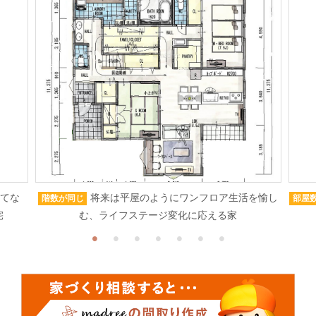
もてな
将来は平屋のようにワンフロア生活を愉し
階数が同じ
部屋
宅
む、ライフステージ変化に応える家