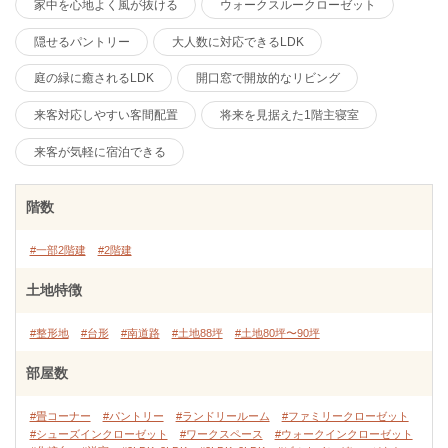
家中を心地よく風が抜ける
ウォークスルークローゼット
隠せるパントリー
大人数に対応できるLDK
庭の緑に癒されるLDK
開口窓で開放的なリビング
来客対応しやすい客間配置
将来を見据えた1階主寝室
来客が気軽に宿泊できる
階数
#一部2階建
#2階建
土地特徴
#整形地
#台形
#南道路
#土地88坪
#土地80坪〜90坪
部屋数
#畳コーナー
#パントリー
#ランドリールーム
#ファミリークローゼット
#シューズインクローゼット
#ワークスペース
#ウォークインクローゼット