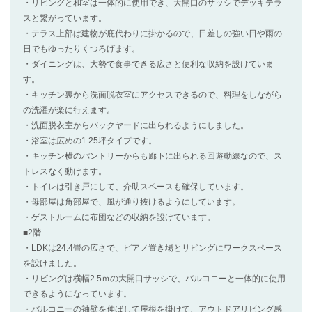
・リビングと和室は一体的に使用でき、大開口のサッシでデッキテラ
スと繋がっています。
・テラス上部は建物が庇代わりに掛かるので、日差しの強い日や雨の
日でもゆったりくつろげます。
・ダイニングは、大勢で食事できる広さと便利な収納を設けていま
す。
・キッチン裏から洗面脱衣室にアクセスできるので、料理をしながら
の洗濯が楽に行えます。
・洗面脱衣室からバックヤードに出られるようにしました。
・浴室は広めの1.25坪タイプです。
・キッチン横のパントリーからも廊下に出られる回遊動線なので、ス
トレスなく動けます。
・トイレは引き戸にして、介助スペースも確保しています。
・母部屋は角部屋で、風が通り抜けるようにしています。
・ゲストルームに布団などの収納を設けています。
■2階
・LDKは24.4畳の広さで、ピアノ置き場とリビングにワークスペース
を設けました。
・リビングは横幅2.5ｍの大開口サッシで、バルコニーと一体的に使用
できるようになっています。
・バルコニーの袖壁を伸ばして屋根を掛けて、アウトドアリビング感