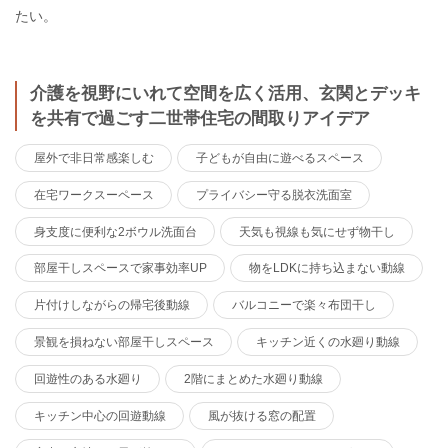
たい。
介護を視野にいれて空間を広く活用、玄関とデッキ
を共有で過ごす二世帯住宅の間取りアイデア
屋外で非日常感楽しむ
子どもが自由に遊べるスペース
在宅ワークスーペース
プライバシー守る脱衣洗面室
身支度に便利な2ボウル洗面台
天気も視線も気にせず物干し
部屋干しスペースで家事効率UP
物をLDKに持ち込まない動線
片付けしながらの帰宅後動線
バルコニーで楽々布団干し
景観を損ねない部屋干しスペース
キッチン近くの水廻り動線
回遊性のある水廻り
2階にまとめた水廻り動線
キッチン中心の回遊動線
風が抜ける窓の配置