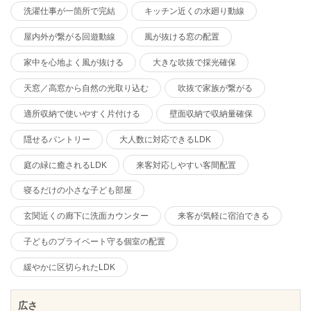
洗濯仕事が一箇所で完結
キッチン近くの水廻り動線
屋内外が繋がる回遊動線
風が抜ける窓の配置
家中を心地よく風が抜ける
大きな吹抜で採光確保
天窓／高窓から自然の光取り込む
吹抜で家族が繋がる
適所収納で使いやすく片付ける
壁面収納で収納量確保
隠せるパントリー
大人数に対応できるLDK
庭の緑に癒されるLDK
来客対応しやすい客間配置
寝るだけの小さな子ども部屋
玄関近くの廊下に洗面カウンター
来客が気軽に宿泊できる
子どものプライベート守る個室の配置
緩やかに区切られたLDK
広さ