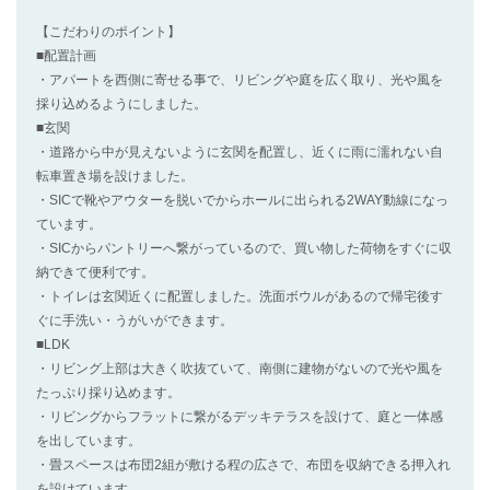
【こだわりのポイント】
■配置計画
・アパートを西側に寄せる事で、リビングや庭を広く取り、光や風を
採り込めるようにしました。
■玄関
・道路から中が見えないように玄関を配置し、近くに雨に濡れない自
転車置き場を設けました。
・SICで靴やアウターを脱いでからホールに出られる2WAY動線になっ
ています。
・SICからパントリーへ繋がっているので、買い物した荷物をすぐに収
納できて便利です。
・トイレは玄関近くに配置しました。洗面ボウルがあるので帰宅後す
ぐに手洗い・うがいができます。
■LDK
・リビング上部は大きく吹抜ていて、南側に建物がないので光や風を
たっぷり採り込めます。
・リビングからフラットに繋がるデッキテラスを設けて、庭と一体感
を出しています。
・畳スペースは布団2組が敷ける程の広さで、布団を収納できる押入れ
を設けています。