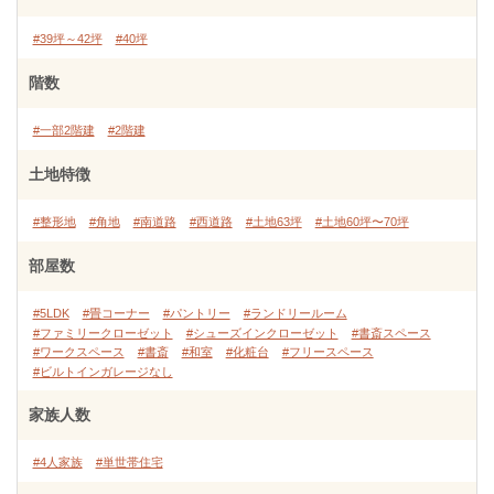
#39坪～42坪
#40坪
階数
#一部2階建
#2階建
土地特徴
#整形地
#角地
#南道路
#西道路
#土地63坪
#土地60坪〜70坪
部屋数
#5LDK
#畳コーナー
#パントリー
#ランドリールーム
#ファミリークローゼット
#シューズインクローゼット
#書斎スペース
#ワークスペース
#書斎
#和室
#化粧台
#フリースペース
#ビルトインガレージなし
家族人数
#4人家族
#単世帯住宅