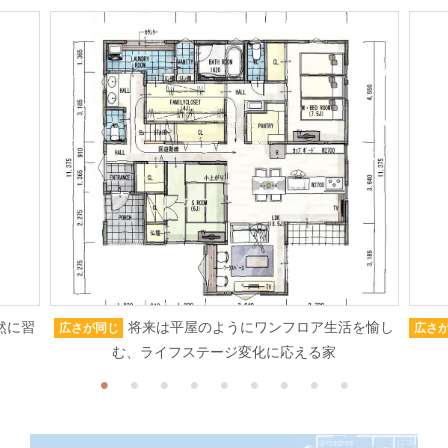
然に習
将来は平屋のようにワンフロア生活を愉し
広さが同じ
広さ
む、ライフステージ変化に応える家