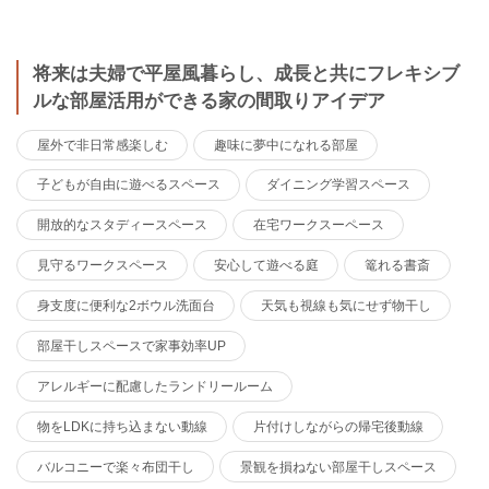
将来は夫婦で平屋風暮らし、成長と共にフレキシブ
ルな部屋活用ができる家の間取りアイデア
屋外で非日常感楽しむ
趣味に夢中になれる部屋
子どもが自由に遊べるスペース
ダイニング学習スペース
開放的なスタディースペース
在宅ワークスーペース
見守るワークスペース
安心して遊べる庭
篭れる書斎
身支度に便利な2ボウル洗面台
天気も視線も気にせず物干し
部屋干しスペースで家事効率UP
アレルギーに配慮したランドリールーム
物をLDKに持ち込まない動線
片付けしながらの帰宅後動線
バルコニーで楽々布団干し
景観を損ねない部屋干しスペース