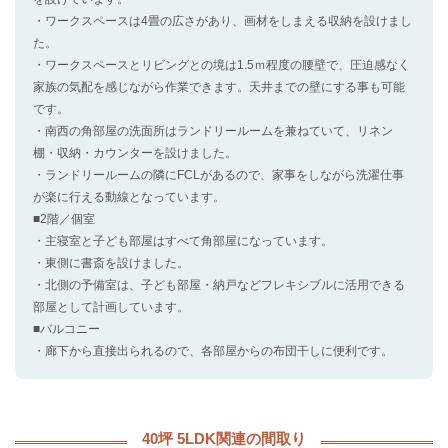
・ワークスペースは4畳の広さがあり、画材をしまえる収納を設けまし
た。
・ワークスペースとリビングとの境は1.5ｍ程度の腰壁で、圧迫感なく
家族の気配を感じながら作業できます。天井までの壁にする事も可能
です。
・南西の角部屋の洗面所はランドリールームを兼ねていて、リネン
棚・収納・カウンターを設けました。
・ランドリールームの隣にFCLがあるので、家事をしながら洗濯仕事
が楽に行える動線となっています。
■2階／個室
・主寝室と子ども部屋はすべて角部屋になっています。
・東側に書斎を設けました。
・北側の予備室は、子ども部屋・納戸などフレキシブルに活用できる
部屋として計画しています。
■バルコニー
・廊下から直接出られるので、各部屋からの布団干しに便利です。
40坪 5LDK関連の間取り