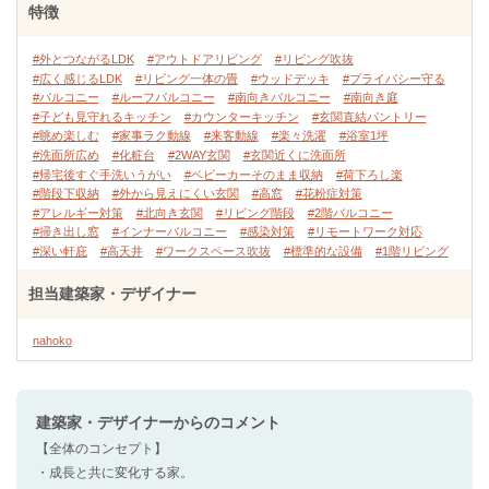
特徴
#外とつながるLDK
#アウトドアリビング
#リビング吹抜
#広く感じるLDK
#リビング一体の畳
#ウッドデッキ
#プライバシー守る
#バルコニー
#ルーフバルコニー
#南向きバルコニー
#南向き庭
#子ども見守れるキッチン
#カウンターキッチン
#玄関直結パントリー
#眺め楽しむ
#家事ラク動線
#来客動線
#楽々洗濯
#浴室1坪
#洗面所広め
#化粧台
#2WAY玄関
#玄関近くに洗面所
#帰宅後すぐ手洗いうがい
#ベビーカーそのまま収納
#荷下ろし楽
#階段下収納
#外から見えにくい玄関
#高窓
#花粉症対策
#アレルギー対策
#北向き玄関
#リビング階段
#2階バルコニー
#掃き出し窓
#インナーバルコニー
#感染対策
#リモートワーク対応
#深い軒庇
#高天井
#ワークスペース吹抜
#標準的な設備
#1階リビング
担当建築家・デザイナー
nahoko
建築家・デザイナー
からのコメント
【全体のコンセプト】
・成長と共に変化する家。