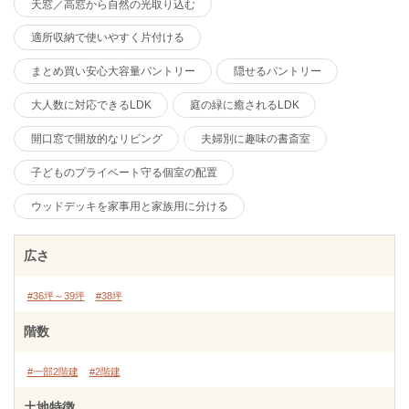
天窓／高窓から自然の光取り込む
適所収納で使いやすく片付ける
まとめ買い安心大容量パントリー
隠せるパントリー
大人数に対応できるLDK
庭の緑に癒されるLDK
開口窓で開放的なリビング
夫婦別に趣味の書斎室
子どものプライベート守る個室の配置
ウッドデッキを家事用と家族用に分ける
広さ
#36坪～39坪
#38坪
階数
#一部2階建
#2階建
土地特徴