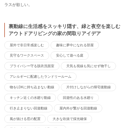
ラスが欲しい。
裏動線に生活感をスッキリ隠す、緑と夜空を楽しむ
アウトドアリビングの家の間取りアイデア
屋外で非日常感楽しむ
趣味に夢中になれる部屋
見守るワークスペース
安心して遊べる庭
プライバシー守る脱衣洗面室
天気も視線も気にせず物干し
アレルギーに配慮したランドリールーム
物をLDKに持ち込まない動線
片付けしながらの帰宅後動線
キッチン近くの水廻り動線
回遊性のある水廻り
行き止まりない回遊動線
屋内外が繋がる回遊動線
風が抜ける窓の配置
大きな吹抜で採光確保