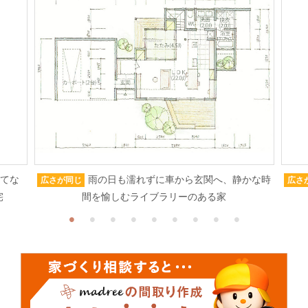
もてな
雨の日も濡れずに車から玄関へ、静かな時
広さが同じ
広さ
宅
間を愉しむライブラリーのある家