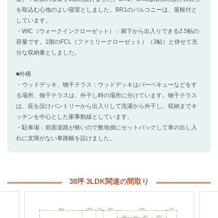
を取込む心地のよい寝室としました。BR1のバルコニーは、屋根付と
しています。
・WIC（ウォークインクローゼット）：廊下から出入りできる2.5帖の
容量です。1階のFCL（ファミリークローゼット）（3帖）と併せて充
分な収納量としました。
■外構
・ウッドデッキ、物干テラス：ウッドデッキはバーベキューなどをす
る場所、物干テラスは、外干し時の場所に分けています。物干テラス
は、庇を設けパントリーから出入りして洗濯から外干し、収納までキ
ッチンを中心とした家事動線としています。
・駐車場：前面道路が狭いので敷地側にセットバックして車の出し入
れに支障がない車路幅を設けました。
38坪 3LDK関連の間取り