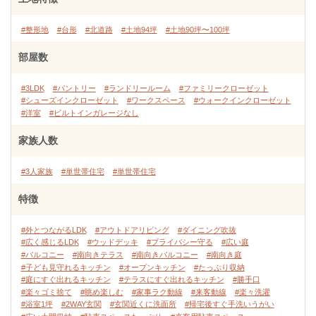
#整形地
#台形
#北道路
#土地94坪
#土地90坪〜100坪
部屋数
#3LDK
#パントリー
#ランドリールーム
#ファミリークローゼット
#シューズインクローゼット
#ワークスペース
#ウォークインクローゼット
#洋室
#ビルトインガレージなし
家族人数
#3人家族
#単世帯住宅
#単世帯住宅
特徴
#外とつながるLDK
#アウトドアリビング
#ダイニング吹抜
#広く感じるLDK
#ウッドデッキ
#プライバシー守る
#広い庭
#バルコニー
#南向きテラス
#南向きバルコニー
#南向き庭
#子ども見守れるキッチン
#オープンキッチン
#たっぷり収納
#庭にすぐ出れるキッチン
#テラスにすぐ出れるキッチン
#勝手口
#楽々ゴミ捨て
#眺め楽しむ
#家事ラク動線
#来客動線
#楽々洗濯
#浴室1坪
#2WAY玄関
#玄関近くに洗面所
#帰宅後すぐ手洗いうがい