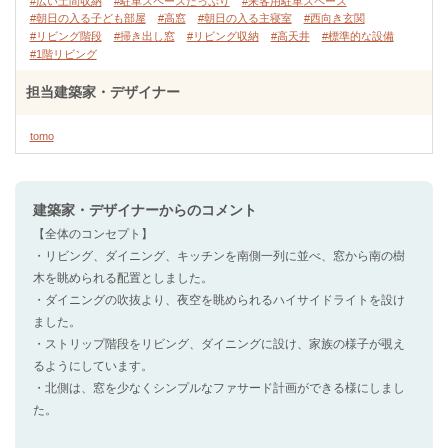
#広い土間収納
#駐車スペースたっぷり
#来客用駐車スペース
#朝日の入る子ども部屋
#高窓
#朝日の入る主寝室
#西向き玄関
#リビング階段
#掃き出し窓
#リビング収納
#高天井
#標準的な設備
#1階リビング
担当建築家・デザイナー
tomo
建築家・デザイナー
からのコメント
【全体のコンセプト】
・リビング、ダイニング、キッチンを南側一列に並べ、窓から南の樹
木を眺められる配置としました。
・ダイニングの吹抜より、夜空を眺められるハイサイドライトを設け
ました。
・ストリップ階段をリビング、ダイニングに設け、家族の様子が覗え
るようにしています。
・北側は、窓を少なくシンプルなファサード計画ができる様にしまし
た。