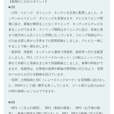
【各階のこだわりポイント】
■1階
・LDK：リビング、ダイニング、キッチンを正形に配置しました。キ
ッチンからリビング、ダイニングを見渡せます。テレビをリビング西
側に設け、家族が横切ることなくダイニング、キッチンからテレビを
見ることができます。ストリップ階段はダイニングに設け、吹抜と併
せて縦方向にも広々とした空間になっています。リビング収納はテレ
ビのある壁に床から天井までの壁面収納としました。テレビと一体に
することで統一感を出します。
・脱衣所、洗面所：キッチンから最短で洗面所、脱衣所へ行ける配置
としました。FCL（ファミリークローゼット）とUB(ユニットバス)も
併せて水廻りと収納をまとめて回遊動線としました。家事の時短がで
きます。洗面所は、お客様の使用や家族の帰宅時に行けるよう、玄関
ホールからも行ける動線を設けています。
・玄関：土間収納とSIC（シューズインクローク）を玄関横に設けまし
た。2WAYとして使い勝手を良くしています。コート掛けも設けお出か
け時の身繕いもこちらでできます。
■2階
・BR1（ご主人の寝室）、BR2（奥様の寝室）、BR3（お子様の寝
室）：家族の寝室を2階に設けました。BR1、BR2は南側に設け日差し