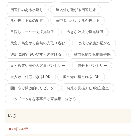
回遊性のある水廻り
屋内外が繋がる回遊動線
風が抜ける窓の配置
家中を心地よく風が抜ける
目隠しルーバーで採光確保
大きな吹抜で採光確保
天窓／高窓から自然の光取り込む
吹抜で家族が繋がる
適所収納で使いやすく片付ける
壁面収納で収納量確保
まとめ買い安心大容量パントリー
隠せるパントリー
大人数に対応できるLDK
庭の緑に癒されるLDK
開口窓で開放的なリビング
将来を見据えた1階主寝室
ウッドデッキを家事用と家族用に分ける
広さ
#39坪～42坪