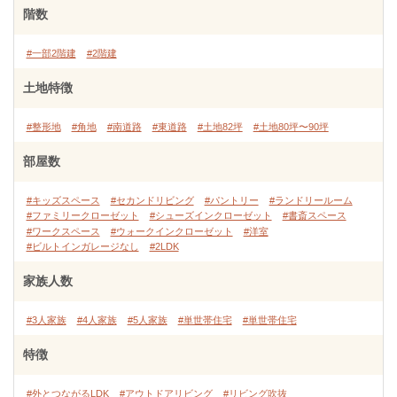
階数
#一部2階建
#2階建
土地特徴
#整形地
#角地
#南道路
#東道路
#土地82坪
#土地80坪〜90坪
部屋数
#キッズスペース
#セカンドリビング
#パントリー
#ランドリールーム
#ファミリークローゼット
#シューズインクローゼット
#書斎スペース
#ワークスペース
#ウォークインクローゼット
#洋室
#ビルトインガレージなし
#2LDK
家族人数
#3人家族
#4人家族
#5人家族
#単世帯住宅
#単世帯住宅
特徴
#外とつながるLDK
#アウトドアリビング
#リビング吹抜