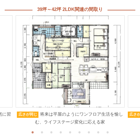
39坪～42坪 2LDK関連の間取り
然に習
将来は平屋のようにワンフロア生活を愉し
広さが同じ
広さ
む、ライフステージ変化に応える家