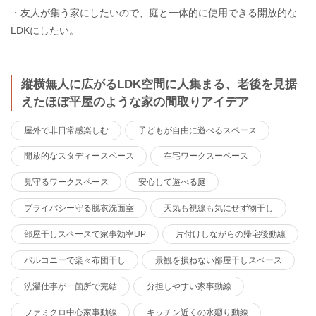
・友人が集う家にしたいので、庭と一体的に使用できる開放的な
LDKにしたい。
縦横無人に広がるLDK空間に人集まる、老後を見据
えたほぼ平屋のような家の間取りアイデア
屋外で非日常感楽しむ
子どもが自由に遊べるスペース
開放的なスタディースペース
在宅ワークスーペース
見守るワークスペース
安心して遊べる庭
プライバシー守る脱衣洗面室
天気も視線も気にせず物干し
部屋干しスペースで家事効率UP
片付けしながらの帰宅後動線
バルコニーで楽々布団干し
景観を損ねない部屋干しスペース
洗濯仕事が一箇所で完結
分担しやすい家事動線
ファミクロ中心家事動線
キッチン近くの水廻り動線