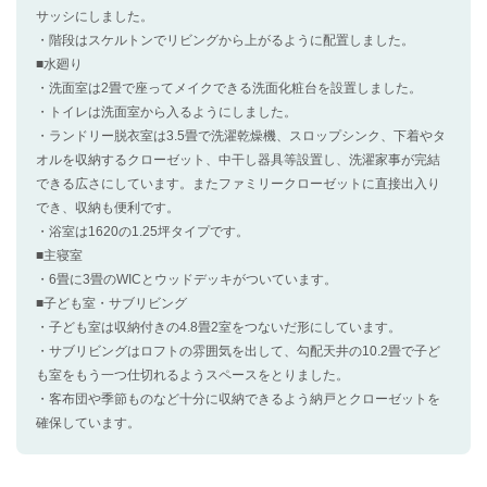
サッシにしました。
・階段はスケルトンでリビングから上がるように配置しました。
■水廻り
・洗面室は2畳で座ってメイクできる洗面化粧台を設置しました。
・トイレは洗面室から入るようにしました。
・ランドリー脱衣室は3.5畳で洗濯乾燥機、スロップシンク、下着やタ
オルを収納するクローゼット、中干し器具等設置し、洗濯家事が完結
できる広さにしています。またファミリークローゼットに直接出入り
でき、収納も便利です。
・浴室は1620の1.25坪タイプです。
■主寝室
・6畳に3畳のWICとウッドデッキがついています。
■子ども室・サブリビング
・子ども室は収納付きの4.8畳2室をつないだ形にしています。
・サブリビングはロフトの雰囲気を出して、勾配天井の10.2畳で子ど
も室をもう一つ仕切れるようスペースをとりました。
・客布団や季節ものなど十分に収納できるよう納戸とクローゼットを
確保しています。