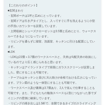
【こだわりのポイント】
■玄関まわり
・玄関ポーチは1坪と広めにとっています。
・玄関ドアは引き戸タイプとし、入ってすぐに手を洗えるように小型
の手洗いカウンターを設置しています。
・土間収納とシューズクローゼットは3.5畳と広めにとり、ウォークス
ルーできるようになっています。
・リビングを通らずに寝室、洗面室、キッチンに行ける配置にしてい
ます。
■LDK
・LDKは22畳＋3.7畳のワークスペースと、天井は勾配天井の吹抜にし
ているのでより広く感じられると思います。
・キッチンはアイランドタイプで前面にガラススクリーンが設置しま
した。壁にすることも可能です。
・テーブルはキッチンと並びに6人掛けが余裕でおける広さになってい
ます。プラン図のような一体型にすることも可能です。
・ワークスペース及び書庫は3.7畳あり、2人で並んで仕事することも
可能です。また、子どもたちの勉強スペースもL型につながった形でダ
イニングの壁側に確保しています。
・リビングの掃き出しは1.5軒で、全開できるタイプのスライディング