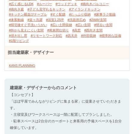
#広く感じるLDK
#ルーバー
#ウッドデッキ
#南向きバルコニー
#南向き庭
#子ども見守れるキッチン
#アイランドキッチン
#キッチン横並びテーブル
#すぐ配膳
#たっぷり収納
#家事ラク動線
#来客動線
#楽々洗濯
#浴室1.25坪
#洗面所広め
#2WAY玄関
#帰宅後すぐ手洗いうがい
#広い土間収納
#広い玄関
#明るい玄関
#外から見えにくい玄関
#将来間仕切り
#高窓
#西向き玄関
#掃き出し窓
#リモートワーク対応
#高天井
#外部収納
#標準的な設備
#1階リビング
担当建築家・デザイナー
KANS PLANNING
建築家・デザイナー
からのコメント
【コンセプト】
「ほぼ平屋でみんながリビングに集まる家」に提案させていただきま
す。
・主寝室及びワークスペースは一階に配置してプランしました。
・駐車スペースは2台分のカーポートと来客用の予備スペースを1台分
確保しています。